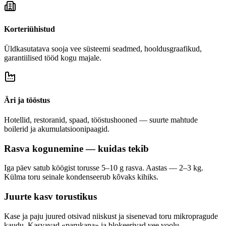
Korteriühistud
Üldkasutatava sooja vee süsteemi seadmed, hooldusgraafikud,
garantiilised tööd kogu majale.
Äri ja tööstus
Hotellid, restoranid, spaad, tööstushooned — suurte mahtude
boilerid ja akumulatsioonipaagid.
Rasva kogunemine — kuidas tekib
Iga päev satub köögist torusse 5–10 g rasva. Aastas — 2–3 kg.
Külma toru seinale kondenseerub kõvaks kihiks.
Juurte kasv torustikus
Kase ja paju juured otsivad niiskust ja sisenevad toru mikropragude
kaudu. Kasvavad «parukana» ja blokeerivad vee voolu.