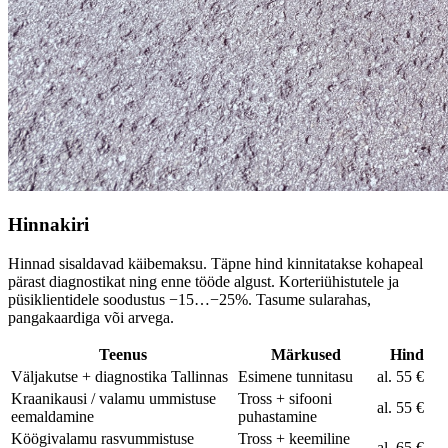
Hinnakiri
Hinnad sisaldavad käibemaksu. Täpne hind kinnitatakse kohapeal
pärast diagnostikat ning enne tööde algust. Korteriühistutele ja
püsiklientidele soodustus −15…−25%. Tasume sularahas,
pangakaardiga või arvega.
Teenus
Märkused
Hind
Väljakutse + diagnostika Tallinnas
Esimene tunnitasu
al. 55 €
Kraanikausi / valamu ummistuse
Tross + sifooni
al. 55 €
eemaldamine
puhastamine
Köögivalamu rasvummistuse
Tross + keemiline
al. 65 €