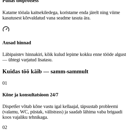
Puhas tööprotsess
Katame tööala kaitsekiledega, koristame enda järelt ning viime
kasutusest kõrvaldatud vana seadme tasuta ära.
Ausad hinnad
Läbipaistev hinnakiri, kõik kulud lepime kokku enne tööde algust
— ühtegi varjatud lisatasu.
Kuidas töö käib — samm-sammult
01
Kõne ja konsultatsioon 24/7
Dispetšer võtab kõne vastu igal kellaajal, täpsustab probleemi
(valamu, WC, püstak, välistrass) ja saadab lähima vaba brigaadi
koos vajaliku tehnikaga.
02