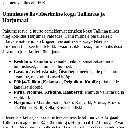
kaameravaatlus al. 95 €.
Ummistuse likvideerimine kogu Tallinnas ja
Harjumaal
Pakume
rasva ja juurte eemaldamist torudest
kogu Tallinna piires
ning kõikides Harjumaa valdades. Tänu mitmele paralleelselt
liikuvale autole jõuab brigaad teie aadressile kõige lähemast
piirkonnast — see hoiab kokku väärtuslikku aega, kui kanalisatsioon
ähvardab juba korterit üle ujutada.
Kesklinn, Vanalinn:
vanade malmist kanalisatsioonide
ummistused, ajaloolised hooned.
Lasnamäe, Mustamäe, Õismäe:
paneelmajade püstakute
avamine, rasvummistused köögis.
Põhja-Tallinn (Kalamaja, Pelgulinn, Kopli):
puitmajade
kanalisatsioonid.
Pirita, Nõmme, Kristiine, Haabersti:
eramute välistrassid ja
septikud.
Harjumaa:
Maardu, Saue, Saku, Rae vald, Viimsi, Harku,
Jõelähtme, Kiili, Keila, Kose, Paldiski.
Olenemata kellaajast saatame teie aadressile lähima vaba brigaadi.
Tallinnas reageerime 30–60 minutiga, Harjumaal 1–2 tunniga. Avarii
korral — üleujutus, kanalisatsiooni tagasivool — eelistame teie kõne