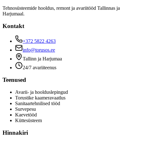
Tehnosüsteemide hooldus, remont ja avariitööd Tallinnas ja
Harjumaal.
Kontakt
+372 5822 4263
info@torusos.ee
Tallinn ja Harjumaa
24/7 avariiteenus
Teenused
Avarii- ja hoolduslepingud
Torustike kaameravaatlus
Sanitaartehnilised tööd
Survepesu
Kaevetööd
​Küttesüsteem
Hinnakiri