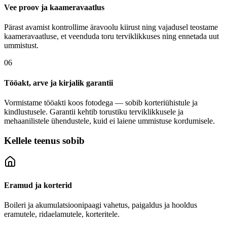
Vee proov ja kaameravaatlus
Pärast avamist kontrollime äravoolu kiirust ning vajadusel teostame
kaameravaatluse, et veenduda toru terviklikkuses ning ennetada uut
ummistust.
06
Tööakt, arve ja kirjalik garantii
Vormistame tööakti koos fotodega — sobib korteriühistule ja
kindlustusele. Garantii kehtib torustiku terviklikkusele ja
mehaanilistele ühendustele, kuid ei laiene ummistuse kordumisele.
Kellele teenus sobib
Eramud ja korterid
Boileri ja akumulatsioonipaagi vahetus, paigaldus ja hooldus
eramutele, ridaelamutele, korteritele.