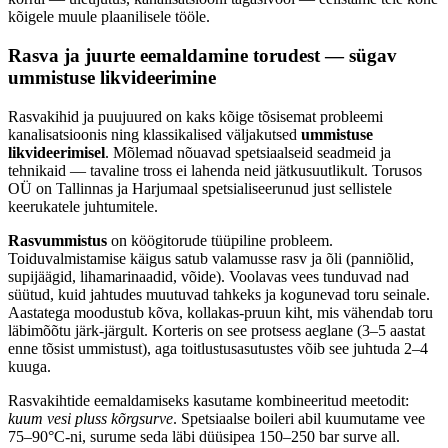
kõigele muule plaanilisele tööle.
Rasva ja juurte eemaldamine torudest — sügav
ummistuse likvideerimine
Rasvakihid ja puujuured on kaks kõige tõsisemat probleemi
kanalisatsioonis ning klassikalised väljakutsed
ummistuse
likvideerimisel
. Mõlemad nõuavad spetsiaalseid seadmeid ja
tehnikaid — tavaline tross ei lahenda neid jätkusuutlikult. Torusos
OÜ on Tallinnas ja Harjumaal spetsialiseerunud just sellistele
keerukatele juhtumitele.
Rasvummistus
on köögitorude tüüpiline probleem.
Toiduvalmistamise käigus satub valamusse rasv ja õli (panniõlid,
supijäägid, lihamarinaadid, võide). Voolavas vees tunduvad nad
süütud, kuid jahtudes muutuvad tahkeks ja kogunevad toru seinale.
Aastatega moodustub kõva, kollakas-pruun kiht, mis vähendab toru
läbimõõtu järk-järgult. Korteris on see protsess aeglane (3–5 aastat
enne tõsist ummistust), aga toitlustusasutustes võib see juhtuda 2–4
kuuga.
Rasvakihtide eemaldamiseks kasutame kombineeritud meetodit:
kuum vesi pluss kõrgsurve
. Spetsiaalse boileri abil kuumutame vee
75–90°C-ni, surume seda läbi düüsipea 150–250 bar surve all.