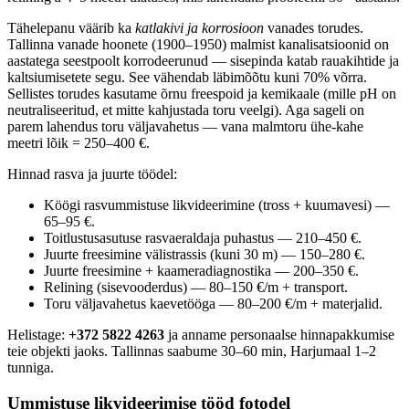
Tähelepanu väärib ka
katlakivi ja korrosioon
vanades torudes.
Tallinna vanade hoonete (1900–1950) malmist kanalisatsioonid on
aastatega seestpoolt korrodeerunud — sisepinda katab rauakihtide ja
kaltsiumisetete segu. See vähendab läbimõõtu kuni 70% võrra.
Sellistes torudes kasutame õrnu freespoid ja kemikaale (mille pH on
neutraliseeritud, et mitte kahjustada toru veelgi). Aga sageli on
parem lahendus toru väljavahetus — vana malmtoru ühe-kahe
meetri lõik = 250–400 €.
Hinnad rasva ja juurte töödel:
Köögi rasvummistuse likvideerimine (tross + kuumavesi) —
65–95 €.
Toitlustusasutuse rasvaeraldaja puhastus — 210–450 €.
Juurte freesimine välistrassis (kuni 30 m) — 150–280 €.
Juurte freesimine + kaameradiagnostika — 200–350 €.
Relining (sisevooderdus) — 80–150 €/m + transport.
Toru väljavahetus kaevetööga — 80–200 €/m + materjalid.
Helistage:
+372 5822 4263
ja anname personaalse hinnapakkumise
teie objekti jaoks. Tallinnas saabume 30–60 min, Harjumaal 1–2
tunniga.
Ummistuse likvideerimise tööd fotodel