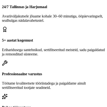
24/7 Tallinnas ja Harjumaal
Avariiväljakutsele jõuame kohale 30–60 minutiga, ööpäevaringselt,
sealhulgas nädalavahetustel.
5+ aastat kogemust
Eriharidusega santehnikud, sertifitseeritud meistrid, sadu paigaldatud
ja remonditud süsteeme.
Professionaalne varustus
Töötame kvaliteetsete tööriistadega ja paigaldame ainult
sertifitseeritud tootjate seadmeid.