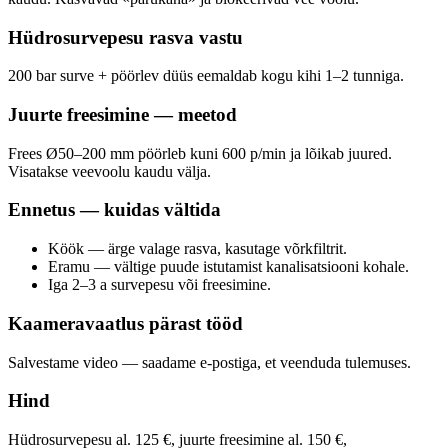
Hüdrosurvepesu rasva vastu
200 bar surve + pöörlev düüs eemaldab kogu kihi 1–2 tunniga.
Juurte freesimine — meetod
Frees Ø50–200 mm pöörleb kuni 600 p/min ja lõikab juured.
Visatakse veevoolu kaudu välja.
Ennetus — kuidas vältida
Köök — ärge valage rasva, kasutage võrkfiltrit.
Eramu — vältige puude istutamist kanalisatsiooni kohale.
Iga 2–3 a survepesu või freesimine.
Kaameravaatlus pärast tööd
Salvestame video — saadame e-postiga, et veenduda tulemuses.
Hind
Hüdrosurvepesu al. 125 €, juurte freesimine al. 150 €,