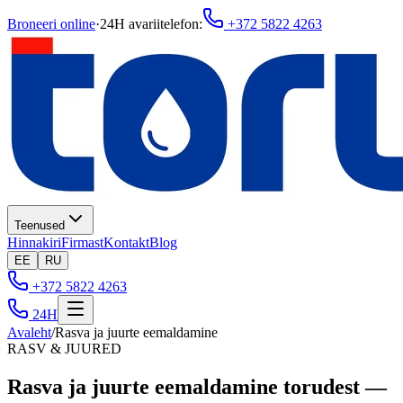
Broneeri online
·
24H avariitelefon
:
+372 5822 4263
Teenused
Hinnakiri
Firmast
Kontakt
Blog
EE
RU
+372 5822 4263
24H
Avaleht
/
Rasva ja juurte eemaldamine
RASV & JUURED
Rasva ja juurte eemaldamine torudest —