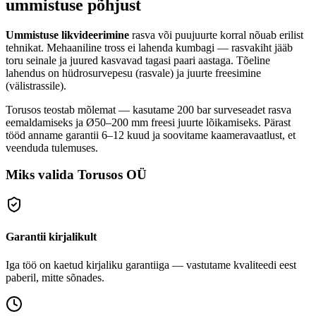
ummistuse põhjust
Ummistuse likvideerimine
rasva või puujuurte korral nõuab erilist
tehnikat. Mehaaniline tross ei lahenda kumbagi — rasvakiht jääb
toru seinale ja juured kasvavad tagasi paari aastaga. Tõeline
lahendus on hüdrosurvepesu (rasvale) ja juurte freesimine
(välistrassile).
Torusos teostab mõlemat — kasutame 200 bar surveseadet rasva
eemaldamiseks ja Ø50–200 mm freesi juurte lõikamiseks. Pärast
tööd anname garantii 6–12 kuud ja soovitame kaameravaatlust, et
veenduda tulemuses.
Miks valida Torusos OÜ
Garantii kirjalikult
Iga töö on kaetud kirjaliku garantiiga — vastutame kvaliteedi eest
paberil, mitte sõnades.