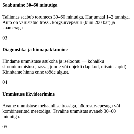
Saabumine 30–60 minutiga
Tallinnas saabub torumees 30–60 minutiga, Harjumaal 1–2 tunniga.
Auto on varustatud trossi, kõrgsurvepesuri (kuni 200 bar) ja
kaameraga.
03
Diagnostika ja hinnapakkumine
Hindame ummistuse asukoha ja iseloomu — kohaliku
sifooniummistuse, rasva, juurte või objekti (lapikud, niisutuslapid).
Kinnitame hinna enne tööde algust.
04
Ummistuse likvideerimine
Avame ummistuse mehaanilise trossiga, hüdrosurvepesuga või
kombineeritud meetodiga. Tavaline ummistus avaneb 30–60
minutiga.
05