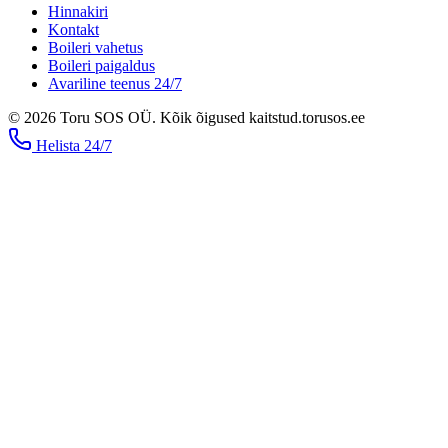
Hinnakiri
Kontakt
Boileri vahetus
Boileri paigaldus
Avariline teenus 24/7
©
2026
Toru SOS OÜ
.
Kõik õigused kaitstud.
torusos.ee
Helista
24/7