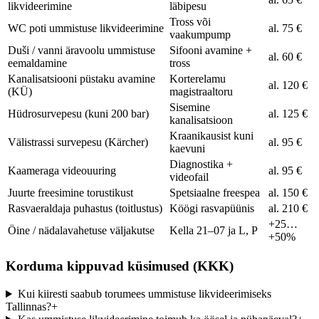
likvideerimine
läbipesu
Tross või
WC poti ummistuse likvideerimine
al. 75 €
vaakumpump
Duši / vanni äravoolu ummistuse
Sifooni avamine +
al. 60 €
eemaldamine
tross
Kanalisatsiooni püstaku avamine
Korterelamu
al. 120 €
(KÜ)
magistraaltoru
Sisemine
Hüdrosurvepesu (kuni 200 bar)
al. 125 €
kanalisatsioon
Kraanikausist kuni
Välistrassi survepesu (Kärcher)
al. 95 €
kaevuni
Diagnostika +
Kaameraga videouuring
al. 95 €
videofail
Juurte freesimine torustikust
Spetsiaalne freespea
al. 150 €
Rasvaeraldaja puhastus (toitlustus)
Köögi rasvapüünis
al. 210 €
+25…
Öine / nädalavahetuse väljakutse
Kella 21–07 ja L, P
+50%
Korduma kippuvad küsimused (KKK)
Kui kiiresti saabub torumees ummistuse likvideerimiseks
Tallinnas?
+