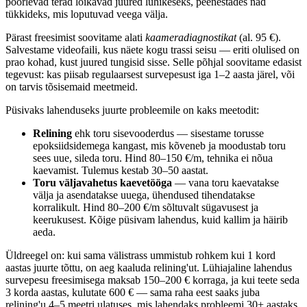
pöörlevad terad lõikavad juured lühikeseks, peenestades nad
tükkideks, mis loputuvad veega välja.
Pärast freesimist soovitame alati
kaameradiagnostikat
(al. 95 €).
Salvestame videofaili, kus näete kogu trassi seisu — eriti olulised on
prao kohad, kust juured tungisid sisse. Selle põhjal soovitame edasist
tegevust: kas piisab regulaarsest survepesust iga 1–2 aasta järel, või
on tarvis tõsisemaid meetmeid.
Püsivaks lahenduseks juurte probleemile on kaks meetodit:
Relining
ehk toru sisevooderdus — sisestame torusse
epoksiidsidemega kangast, mis kõveneb ja moodustab toru
sees uue, sileda toru. Hind 80–150 €/m, tehnika ei nõua
kaevamist. Tulemus kestab 30–50 aastat.
Toru väljavahetus kaevetööga
— vana toru kaevatakse
välja ja asendatakse uuega, ühendused tihendatakse
korralikult. Hind 80–200 €/m sõltuvalt sügavusest ja
keerukusest. Kõige püsivam lahendus, kuid kallim ja häirib
aeda.
Üldreegel on: kui sama välistrass ummistub rohkem kui 1 kord
aastas juurte tõttu, on aeg kaaluda relining'ut. Lühiajaline lahendus
survepesu freesimisega maksab 150–200 € korraga, ja kui teete seda
3 korda aastas, kulutate 600 € — sama raha eest saaks juba
relining'u 4–5 meetri ulatuses, mis lahendaks probleemi 30+ aastaks.