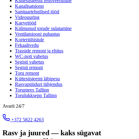
Küttesüsteemi renoveerimine
Kanalisatsioon
Sanitaartehnilised tööd
Videouuring
Kaevetööd
Külmunud torude sulatamine
Ventilatsiooni puhastus
Korteriühistule
Fekaalivedu
Trasside remont ja ehitus
WC-poti vahetus
Segisti vahetus
Segisti remont
Toru remont
Küttesüsteemi läbipesu
Rasvapüüduri tühjendus
Torumees Tallinn
Torulukksepp Tallinn
Avarii 24/7
+372 5822 4263
Rasv ja juured — kaks sügavat