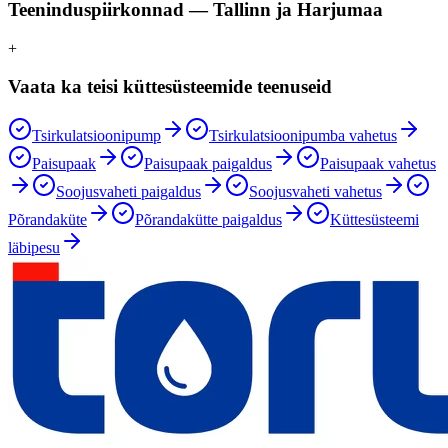
Teeninduspiirkonnad — Tallinn ja Harjumaa
+
Vaata ka teisi küttesüsteemide teenuseid
Tsirkulatsioonipump
Tsirkulatsioonipumba vahetus
Paisupaak
Paisupaak paigaldus
Paisupaak vahetus
Soojusvaheti paigaldus
Soojusvaheti vahetus
Põrandaküte
Põrandakütte paigaldus
Küttesüsteemi
läbipesu