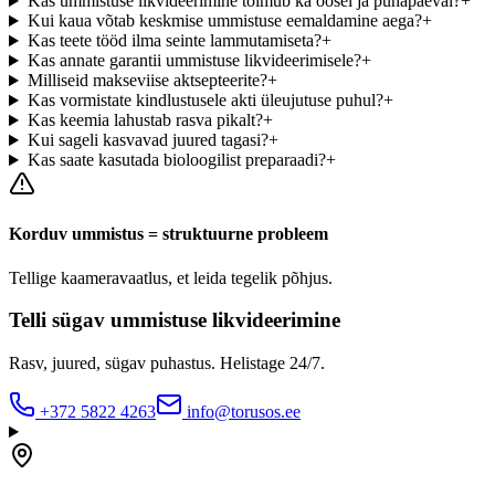
Kas ummistuse likvideerimine toimub ka öösel ja pühapäeval?
+
Kui kaua võtab keskmise ummistuse eemaldamine aega?
+
Kas teete tööd ilma seinte lammutamiseta?
+
Kas annate garantii ummistuse likvideerimisele?
+
Milliseid makseviise aktsepteerite?
+
Kas vormistate kindlustusele akti üleujutuse puhul?
+
Kas keemia lahustab rasva pikalt?
+
Kui sageli kasvavad juured tagasi?
+
Kas saate kasutada bioloogilist preparaadi?
+
Korduv ummistus = struktuurne probleem
Tellige kaameravaatlus, et leida tegelik põhjus.
Telli sügav ummistuse likvideerimine
Rasv, juured, sügav puhastus. Helistage 24/7.
+372 5822 4263
info@torusos.ee