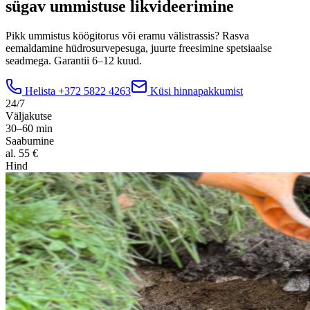
sügav ummistuse likvideerimine
Pikk ummistus köögitorus või eramu välistrassis? Rasva
eemaldamine hüdrosurvepesuga, juurte freesimine spetsiaalse
seadmega. Garantii 6–12 kuud.
Helista
+372 5822 4263
Küsi hinnapakkumist
24/7
Väljakutse
30–60 min
Saabumine
al. 55 €
Hind