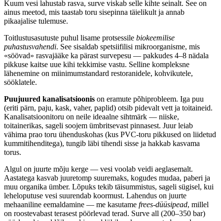
Kuum vesi lahustab rasva, surve viskab selle kihte seinalt. See on
ainus meetod, mis taastab toru sisepinna täielikult ja annab
pikaajalise tulemuse.
Toitlustusasutuste puhul lisame protsessile
biokeemilise
puhastusvahendi
. See sisaldab spetsiifilisi mikroorganisme, mis
«söövad» rasvajääke ka pärast survepesu — pakkudes 4–8 nädala
pikkuse kaitse uue kihi tekkimise vastu. Selline kompleksne
lähenemine on miinimumstandard restoranidele, kohvikutele,
sööklatele.
Puujuured kanalisatsioonis
on eramute põhiprobleem. Iga puu
(eriti pärn, paju, kask, vaher, paplid) otsib pidevalt vett ja toitaineid.
Kanalisatsioonitoru on neile ideaalne sihtmärk — niiske,
toitainerikas, sageli soojem ümbritsevast pinnasest. Juur leiab
vähima prao toru ühenduskohas (kus PVC-toru pikkused on liidetud
kummitihenditega), tungib läbi tihendi sisse ja hakkab kasvama
torus.
Algul on juurte mõju kerge — vesi voolab veidi aeglasemalt.
Aastatega kasvab juuretomp suuremaks, kogudes mudaa, paberi ja
muu organika ümber. Lõpuks tekib täisummistus, sageli sügisel, kui
leheloputuse vesi suurendab koormust. Lahendus on juurte
mehaaniline eemaldamine — me kasutame
frees-düüsipead
, millel
on roostevabast terasest pöörlevad terad. Surve all (200–350 bar)