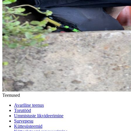
Teenused
Avariline teenus
Torutööd
Ummistuste likvideerimine
Survepesu
Küttesüsteemid