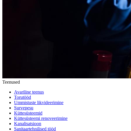
Teenused
Avariline teenus
Torutööd
Ummistuste likvideerimine
Survepesu
Küttesüsteemid
Küttesüsteemi renoveerimine
Kanalisatsioon
Sanitaartehnilised tööd