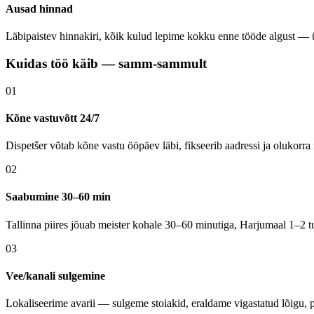
Ausad hinnad
Läbipaistev hinnakiri, kõik kulud lepime kokku enne tööde algust — üh
Kuidas töö käib — samm-sammult
01
Kõne vastuvõtt 24/7
Dispetšer võtab kõne vastu ööpäev läbi, fikseerib aadressi ja olukorra
02
Saabumine 30–60 min
Tallinna piires jõuab meister kohale 30–60 minutiga, Harjumaal 1–2 tu
03
Vee/kanali sulgemine
Lokaliseerime avarii — sulgeme stoiakid, eraldame vigastatud lõigu, 