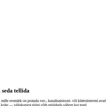
 seda tellida
mille eesmärk on peatada vee-, kanalisatsiooni- või küttesüsteemi avarii
aad kohe — väljakutsest tööni võib mööduda vähem kui tund.