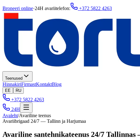
Broneeri online
·
24H avariitelefon
:
+372 5822 4263
Teenused
Hinnakiri
Firmast
Kontakt
Blog
EE
RU
+372 5822 4263
24H
Avaleht
/
Avariline teenus
Avariibrigaad 24/7 — Tallinn ja Harjumaa
Avariline santehnikateenus 24/7 Tallinnas 