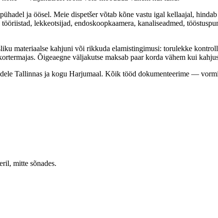
ühadel ja öösel. Meie dispetšer võtab kõne vastu igal kellaajal, hindab o
u tööriistad, lekkeotsijad, endoskoopkaamera, kanaliseadmed, tööstuspu
sliku materiaalse kahjuni või rikkuda elamistingimusi: torulekke kontrol
 kortermajas. Õigeaegne väljakutse maksab paar korda vähem kui kahjust
ientidele Tallinnas ja kogu Harjumaal. Kõik tööd dokumenteerime — vorm
ril, mitte sõnades.