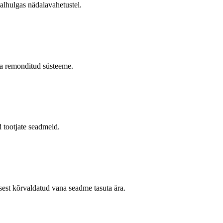
alhulgas nädalavahetustel.
 ja remonditud süsteeme.
d tootjate seadmeid.
sest kõrvaldatud vana seadme tasuta ära.