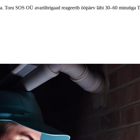
aega. Toru SOS OÜ avariibrigaad reageerib ööpäev läbi 30–60 minutiga 