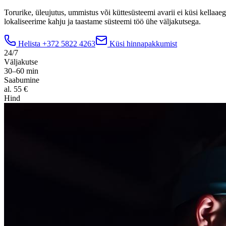
Torurike, üleujutus, ummistus või küttesüsteemi avarii ei küsi kella
lokaliseerime kahju ja taastame süsteemi töö ühe väljakutsega.
Helista
+372 5822 4263
Küsi hinnapakkumist
24/7
Väljakutse
30–60 min
Saabumine
al. 55 €
Hind