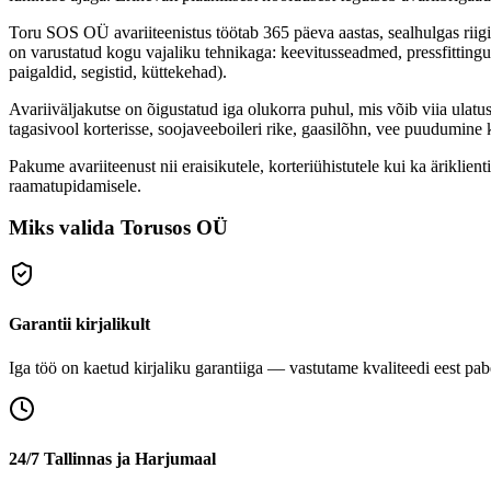
Toru SOS OÜ avariiteenistus töötab 365 päeva aastas, sealhulgas riigip
on varustatud kogu vajaliku tehnikaga: keevitusseadmed, pressfitting
paigaldid, segistid, küttekehad).
Avariiväljakutse on õigustatud iga olukorra puhul, mis võib viia ulatu
tagasivool korterisse, soojaveeboileri rike, gaasilõhn, vee puudumine
Pakume avariiteenust nii eraisikutele, korteriühistutele kui ka ärikl
raamatupidamisele.
Miks valida Torusos OÜ
Garantii kirjalikult
Iga töö on kaetud kirjaliku garantiiga — vastutame kvaliteedi eest pabe
24/7 Tallinnas ja Harjumaal