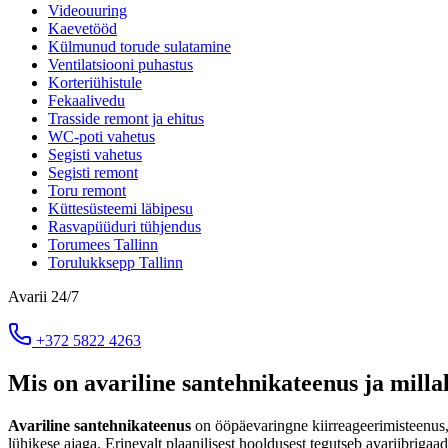
Videouuring
Kaevetööd
Külmunud torude sulatamine
Ventilatsiooni puhastus
Korteriühistule
Fekaalivedu
Trasside remont ja ehitus
WC-poti vahetus
Segisti vahetus
Segisti remont
Toru remont
Küttesüsteemi läbipesu
Rasvapüüduri tühjendus
Torumees Tallinn
Torulukksepp Tallinn
Avarii 24/7
+372 5822 4263
Mis on avariline santehnikateenus ja millal
Avariline santehnikateenus
on ööpäevaringne kiirreageerimisteenus, 
lühikese ajaga. Erinevalt plaanilisest hooldusest tegutseb avariibrig