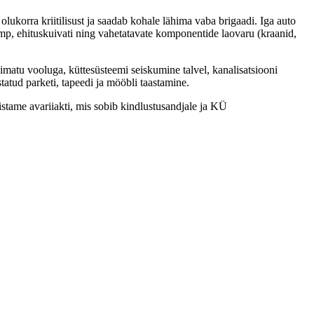
lukorra kriitilisust ja saadab kohale lähima vaba brigaadi. Iga auto
mp, ehituskuivati ning vahetatavate komponentide laovaru (kraanid,
limatu vooluga, küttesüsteemi seiskumine talvel, kanalisatsiooni
atud parketi, tapeedi ja mööbli taastamine.
istame avariiakti, mis sobib kindlustusandjale ja KÜ