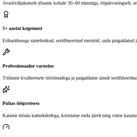
Avariiväljakutsele jõuame kohale 30–60 minutiga, ööpäevaringselt, se
5+ aastat kogemust
Eriharidusega santehnikud, sertifitseeritud meistrid, sadu paigaldatud
Professionaalne varustus
Töötame kvaliteetsete tööriistadega ja paigaldame ainult sertifitseeritu
Puhas tööprotsess
Katame tööala kaitsekiledega, koristame enda järelt ning viime kasutu