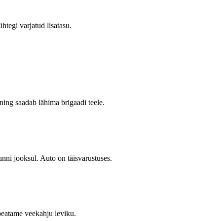
tegi varjatud lisatasu.
 ning saadab lähima brigaadi teele.
nni jooksul. Auto on täisvarustuses.
peatame veekahju leviku.