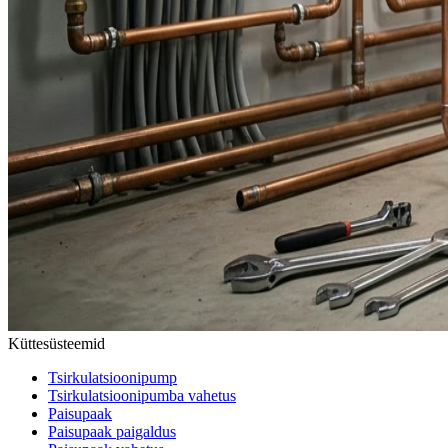
Küttesüsteemid
Tsirkulatsioonipump
Tsirkulatsioonipumba vahetus
Paisupaak
Paisupaak paigaldus