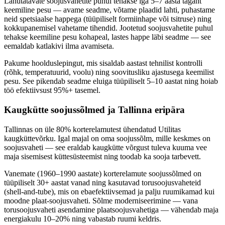
Lahutatavate soojusvahetite puhul tehakse iga 5–7 aasta tagant
keemiline pesu — avame seadme, võtame plaadid lahti, puhastame
neid spetsiaalse happega (tüüpiliselt formiinhape või tsitruse) ning
kokkupanemisel vahetame tihendid. Jootetud soojusvahetite puhul
tehakse keemiline pesu kohapeal, lastes happe läbi seadme — see
eemaldab katlakivi ilma avamiseta.
Pakume hoolduslepingut, mis sisaldab aastast tehnilist kontrolli
(rõhk, temperatuurid, voolu) ning soovitusliku ajastusega keemilist
pesu. See pikendab seadme eluiga tüüpiliselt 5–10 aastat ning hoiab
töö efektiivsust 95%+ tasemel.
Kaugkütte soojussõlmed ja Tallinna eripära
Tallinnas on üle 80% korterelamutest ühendatud Utilitas
kaugküttevõrku. Igal majal on oma soojussõlm, mille keskmes on
soojusvaheti — see eraldab kaugkütte võrgust tuleva kuuma vee
maja sisemisest küttesüsteemist ning toodab ka sooja tarbevett.
Vanemate (1960–1990 aastate) korterelamute soojussõlmed on
tüüpiliselt 30+ aastat vanad ning kasutavad torusoojusvaheteid
(shell-and-tube), mis on ebaefektiivsemad ja palju ruumikamad kui
moodne plaat-soojusvaheti. Sõlme moderniseerimine — vana
torusoojusvaheti asendamine plaatsoojusvahetiga — vähendab maja
energiakulu 10–20% ning vabastab ruumi keldris.