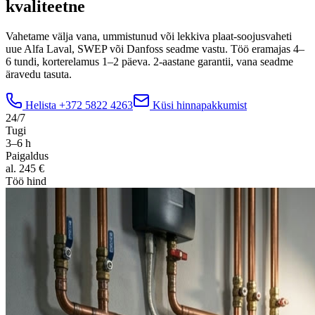
kvaliteetne
Vahetame välja vana, ummistunud või lekkiva plaat-soojusvaheti
uue Alfa Laval, SWEP või Danfoss seadme vastu. Töö eramajas 4–
6 tundi, korterelamus 1–2 päeva. 2-aastane garantii, vana seadme
äravedu tasuta.
Helista
+372 5822 4263
Küsi hinnapakkumist
24/7
Tugi
3–6 h
Paigaldus
al. 245 €
Töö hind