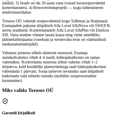
näidul). 3) Seade on üle 20 aasta vana (vanad torusoojusvahetid
korterelamutes). 4) Renoveerimisprojekt — kogu küttesüsteem
moderniseeritakse.
Torusos OÜ vahetab soojusvaheteid kogu Tallinnas ja Harjumaal.
Eramajadele pakume tüüpiliselt Alfa Laval AlfaNova või SWEP B-
seeria seadmeid. Korterelamutele Alfa Laval AlfaPlus või Danfoss
XB. Vana seadme võtame tasuta kaasa ning viime ametlikku
jäätmekäitlusjaama (vasekuju ja roostevaba teras on väärtuslikud
taaskasutusmaterjalid).
Vahetuse protsess sõltub süsteemi suurusest. Eramaja
standardvahetus võtab 4–6 tundi, kütteajakatkestus on samas
vahemikus. Korterelamu suurema sõlme vahetus võtab 1–2
tööpäeva, kuid hooliklike planeerimisega saab kütteajakatkestust
vähendada 1 päevani. Sooja tarbevee teenindus saab tüüpiliselt
katkestada vaid mõneks tunniks (mobiilse soojaveeseadme
kasutamine).
Miks valida Torusos OÜ
Garantii kirjalikult