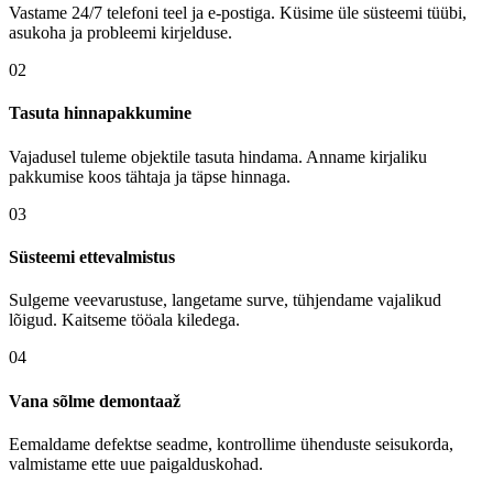
Vastame 24/7 telefoni teel ja e-postiga. Küsime üle süsteemi tüübi,
asukoha ja probleemi kirjelduse.
02
Tasuta hinnapakkumine
Vajadusel tuleme objektile tasuta hindama. Anname kirjaliku
pakkumise koos tähtaja ja täpse hinnaga.
03
Süsteemi ettevalmistus
Sulgeme veevarustuse, langetame surve, tühjendame vajalikud
lõigud. Kaitseme tööala kiledega.
04
Vana sõlme demontaaž
Eemaldame defektse seadme, kontrollime ühenduste seisukorda,
valmistame ette uue paigalduskohad.