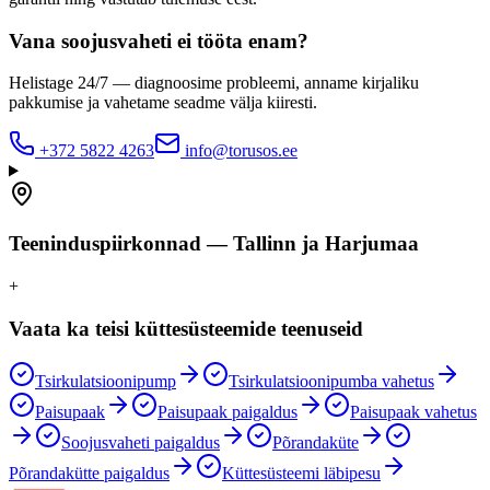
Vana soojusvaheti ei tööta enam?
Helistage 24/7 — diagnoosime probleemi, anname kirjaliku
pakkumise ja vahetame seadme välja kiiresti.
+372 5822 4263
info@torusos.ee
Teeninduspiirkonnad — Tallinn ja Harjumaa
+
Vaata ka teisi küttesüsteemide teenuseid
Tsirkulatsioonipump
Tsirkulatsioonipumba vahetus
Paisupaak
Paisupaak paigaldus
Paisupaak vahetus
Soojusvaheti paigaldus
Põrandaküte
Põrandakütte paigaldus
Küttesüsteemi läbipesu