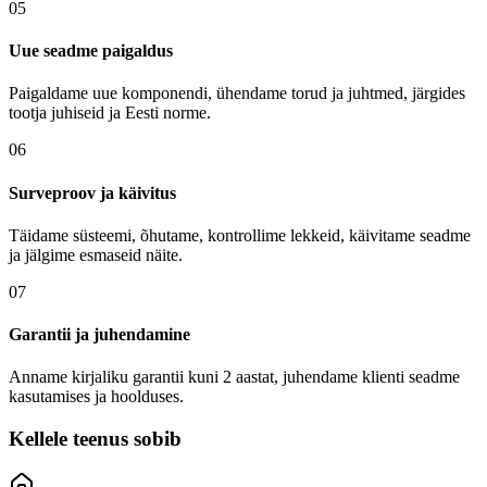
05
Uue seadme paigaldus
Paigaldame uue komponendi, ühendame torud ja juhtmed, järgides
tootja juhiseid ja Eesti norme.
06
Surveproov ja käivitus
Täidame süsteemi, õhutame, kontrollime lekkeid, käivitame seadme
ja jälgime esmaseid näite.
07
Garantii ja juhendamine
Anname kirjaliku garantii kuni 2 aastat, juhendame klienti seadme
kasutamises ja hoolduses.
Kellele teenus sobib