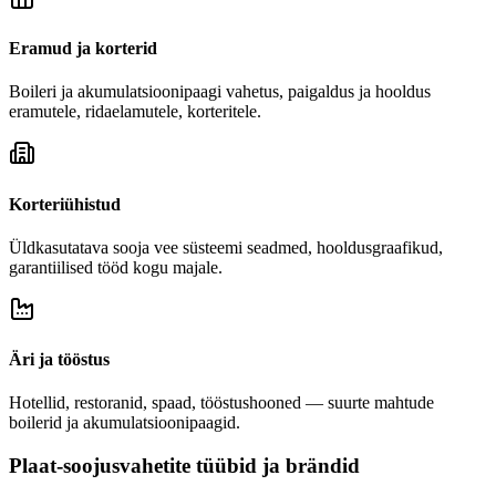
Eramud ja korterid
Boileri ja akumulatsioonipaagi vahetus, paigaldus ja hooldus
eramutele, ridaelamutele, korteritele.
Korteriühistud
Üldkasutatava sooja vee süsteemi seadmed, hooldusgraafikud,
garantiilised tööd kogu majale.
Äri ja tööstus
Hotellid, restoranid, spaad, tööstushooned — suurte mahtude
boilerid ja akumulatsioonipaagid.
Plaat-soojusvahetite tüübid ja brändid