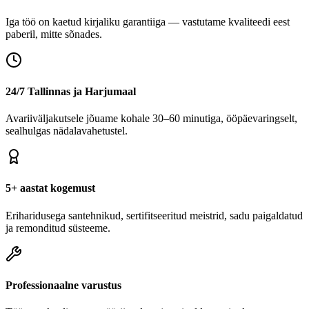
Iga töö on kaetud kirjaliku garantiiga — vastutame kvaliteedi eest
paberil, mitte sõnades.
24/7 Tallinnas ja Harjumaal
Avariiväljakutsele jõuame kohale 30–60 minutiga, ööpäevaringselt,
sealhulgas nädalavahetustel.
5+ aastat kogemust
Eriharidusega santehnikud, sertifitseeritud meistrid, sadu paigaldatud
ja remonditud süsteeme.
Professionaalne varustus