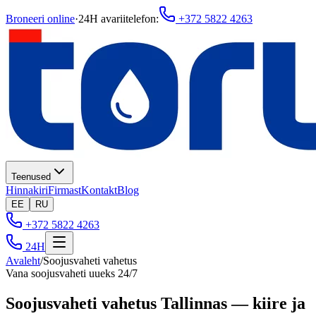
Broneeri online
·
24H avariitelefon
:
+372 5822 4263
Teenused
Hinnakiri
Firmast
Kontakt
Blog
EE
RU
+372 5822 4263
24H
Avaleht
/
Soojusvaheti vahetus
Vana soojusvaheti uueks 24/7
Soojusvaheti vahetus Tallinnas — kiire ja