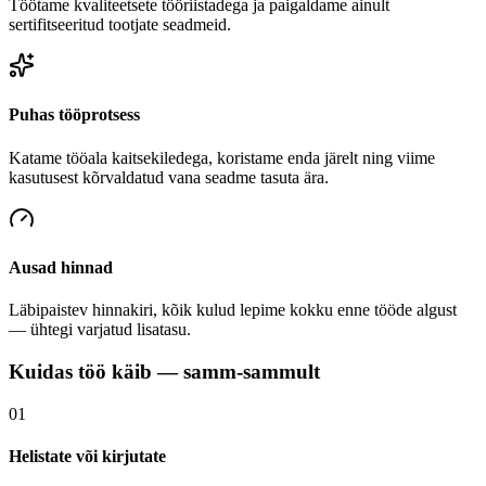
Töötame kvaliteetsete tööriistadega ja paigaldame ainult
sertifitseeritud tootjate seadmeid.
Puhas tööprotsess
Katame tööala kaitsekiledega, koristame enda järelt ning viime
kasutusest kõrvaldatud vana seadme tasuta ära.
Ausad hinnad
Läbipaistev hinnakiri, kõik kulud lepime kokku enne tööde algust
— ühtegi varjatud lisatasu.
Kuidas töö käib — samm-sammult
01
Helistate või kirjutate