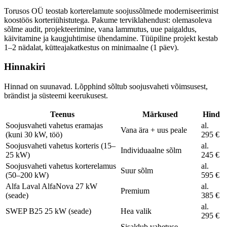
Torusos OÜ teostab korterelamute soojussõlmede moderniseerimist
koostöös korteriühistutega. Pakume terviklahendust: olemasoleva
sõlme audit, projekteerimine, vana lammutus, uue paigaldus,
käivitamine ja kaugjuhtimise ühendamine. Tüüpiline projekt kestab
1–2 nädalat, kütteajakatkestus on minimaalne (1 päev).
Hinnakiri
Hinnad on suunavad. Lõpphind sõltub soojusvaheti võimsusest,
brändist ja süsteemi keerukusest.
Teenus
Märkused
Hind
Soojusvaheti vahetus eramajas
al.
Vana ära + uus peale
(kuni 30 kW, töö)
295 €
Soojusvaheti vahetus korteris (15–
al.
Individuaalne sõlm
25 kW)
245 €
Soojusvaheti vahetus korterelamus
al.
Suur sõlm
(50–200 kW)
595 €
Alfa Laval AlfaNova 27 kW
al.
Premium
(seade)
385 €
al.
SWEP B25 25 kW (seade)
Hea valik
295 €
Sisaldub vahetuse