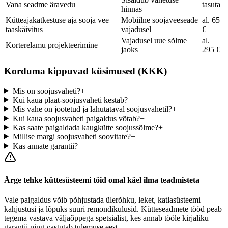
Vana seadme äravedu
tasuta
hinnas
Kütteajakatkestuse aja sooja vee
Mobiilne soojaveeseade
al. 65
taaskäivitus
vajadusel
€
Vajadusel uue sõlme
al.
Korterelamu projekteerimine
jaoks
295 €
Korduma kippuvad küsimused (KKK)
Mis on soojusvaheti?
+
Kui kaua plaat-soojusvaheti kestab?
+
Mis vahe on jootetud ja lahutataval soojusvahetil?
+
Kui kaua soojusvaheti paigaldus võtab?
+
Kas saate paigaldada kaugkütte soojussõlme?
+
Millise margi soojusvaheti soovitate?
+
Kas annate garantii?
+
Ärge tehke küttesüsteemi töid omal käel ilma teadmisteta
Vale paigaldus võib põhjustada ülerõhku, leket, katlasüsteemi
kahjustusi ja lõpuks suuri remondikulusid. Kütteseadmete tööd peab
tegema vastava väljaõppega spetsialist, kes annab tööle kirjaliku
garantii ning vastutab tulemuse eest.