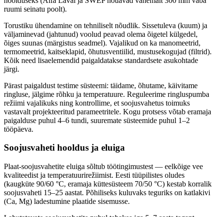
hoolduseks (Alfa Laval ja SWEP nõuavad vähemalt 300 mm vaba
ruumi seinatu poolt).
Torustiku ühendamine on tehniliselt nõudlik. Sissetuleva (kuum) ja
väljaminevad (jahtunud) voolud peavad olema õigetel külgedel,
õiges suunas (märgistus seadmel). Vajalikud on ka manomeetrid,
termomeetrid, kaitseklapid, õhutusventiilid, mustusekogujad (filtrid).
Kõik need lisaelemendid paigaldatakse standardsete asukohtade
järgi.
Pärast paigaldust testime süsteemi: täidame, õhutame, käivitame
ringluse, jälgime rõhku ja temperatuure. Reguleerime ringluspumba
režiimi vajalikuks ning kontrollime, et soojusvahetus toimuks
vastavalt projekteeritud parameetritele. Kogu protsess võtab eramaja
paigalduse puhul 4–6 tundi, suuremate süsteemide puhul 1–2
tööpäeva.
Soojusvaheti hooldus ja eluiga
Plaat-soojusvahetite eluiga sõltub töötingimustest — eelkõige vee
kvaliteedist ja temperatuurirežiimist. Eesti tüüpilistes oludes
(kaugküte 90/60 °C, eramaja küttesüsteem 70/50 °C) kestab korralik
soojusvaheti 15–25 aastat. Põhiliseks kuluvaks teguriks on katlakivi
(Ca, Mg) ladestumine plaatide sisemusse.