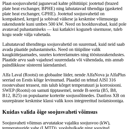
Plaat-soojusvahetid jagunevad kahte põhitüüpi: jootetud (brazed
plate heat exchanger, BPHE) ning lahutatavad tihendiga (gasketed
plate heat exchanger, GPHE). Jootetud soojusvahetid on
kompaktsed, kerged ja sobivad väikese ja keskmise võimsusega
rakendustele kuni umbes 500 kW. Need on hooldusvabad, kuid pole
avatavad puhastamiseks — kui katlakivi koguneb sisemusse, tuleb
kogu seade välja vahetada.
Lahutatavad tihenditega soojusvahetid on suuremad, kuid neid saab
avada plaatide puhastamiseks. Need on tüüpiline valik
kaugküttejaamades, suurtes korterelamutes ning tööstusrakendustes.
Plaatide arvu saab vajadusel suurendada või vähendada, mis annab
paindlikkuse süsteemi laiendamisel.
Alfa Laval (Rootsi) on globaalne liider, nende AlfaNova ja AlfaPlus
seeriad on Eestis kõige levinumad. Plaadid on tehtud AISI 316
roostevabast terasest, mis talub kõrget temperatuuri ja korrosiooni.
SWEP (Rootsi) on samuti tipptasemel, nende B-seeria (B5, B8,
B12, B25) on populaarne korterite soojussõlmedes. Danfoss XB on
suurepärane keskmise klassi valik koos integreeritud isolatsiooniga.
Kuidas valida õige soojusvaheti võimsus
Soojusvaheti võimsus arvutatakse vajaliku soojusvoo (kW),
temperatuuride vahe (LMTD), vooluhulkade ning soovitud