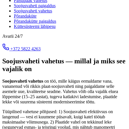
Paisupaak vahetus
Soojusvaheti paigaldus
Soojusvaheti vahetus
Põrandaküte
Põrandakütte paigaldus
Küttesüsteemi läbipesu
Avarii 24/7
+372 5822 4263
Soojusvaheti vahetus — millal ja miks see
vajalik on
Soojusvaheti vahetus
on töö, mille käigus eemaldame vana,
vananenud või rikkis plaat-soojusvaheti ning paigaldame selle
asemele uue, kvaliteetse seadme. Vahetus võib olla vajalik eluea
lõppemise (15–25 aastat), tugeva katlakivi ladestumise, plaatide
lekke või suurema süsteemi moderniseerimise tõttu.
Tüüpilised vahetuse põhjused: 1) Soojusvaheti efektiivsus on
langenud — vesi ei kuumene piisavalt, kuigi katel töötab
maksimaalse võimsusega. 2) Plaatide vahel on tekkinud leke
(segunevad esmas- ja teisringi voolud, mis nähtub manomeetri