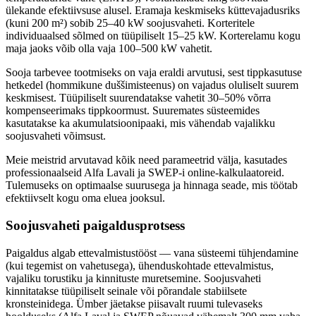
ülekande efektiivsuse alusel. Eramaja keskmiseks küttevajadusriks
(kuni 200 m²) sobib 25–40 kW soojusvaheti. Korteritele
individuaalsed sõlmed on tüüpiliselt 15–25 kW. Korterelamu kogu
maja jaoks võib olla vaja 100–500 kW vahetit.
Sooja tarbevee tootmiseks on vaja eraldi arvutusi, sest tippkasutuse
hetkedel (hommikune duššimisteenus) on vajadus oluliselt suurem
keskmisest. Tüüpiliselt suurendatakse vahetit 30–50% võrra
kompenseerimaks tippkoormust. Suuremates süsteemides
kasutatakse ka akumulatsioonipaaki, mis vähendab vajalikku
soojusvaheti võimsust.
Meie meistrid arvutavad kõik need parameetrid välja, kasutades
professionaalseid Alfa Lavali ja SWEP-i online-kalkulaatoreid.
Tulemuseks on optimaalse suurusega ja hinnaga seade, mis töötab
efektiivselt kogu oma eluea jooksul.
Soojusvaheti paigaldusprotsess
Paigaldus algab ettevalmistustööst — vana süsteemi tühjendamine
(kui tegemist on vahetusega), ühenduskohtade ettevalmistus,
vajaliku torustiku ja kinnituste muretsemine. Soojusvaheti
kinnitatakse tüüpiliselt seinale või põrandale stabiilsete
kronsteinidega. Ümber jäetakse piisavalt ruumi tulevaseks