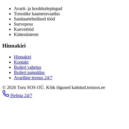
Avarii- ja hoolduslepingud
Torustike kaameravaatlus
Sanitaartehnilised tööd
Survepesu
Kaevetööd
​Küttesüsteem
Hinnakiri
Hinnakiri
Kontakt
Boileri vahetus
Boileri paigaldus
Avariline teenus 24/7
©
2026
Toru SOS OÜ
.
Kõik õigused kaitstud.
torusos.ee
Helista
24/7