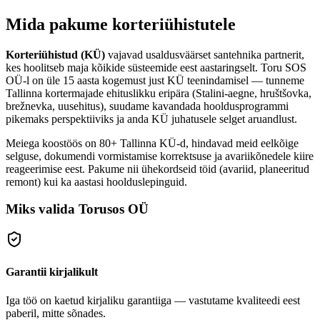
Mida pakume korteriühistutele
Korteriühistud (KÜ)
vajavad usaldusväärset santehnika partnerit,
kes hoolitseb maja kõikide süsteemide eest aastaringselt. Toru SOS
OÜ-l on üle 15 aasta kogemust just KÜ teenindamisel — tunneme
Tallinna kortermajade ehituslikku eripära (Stalini-aegne, hruštšovka,
brežnevka, uusehitus), suudame kavandada hooldusprogrammi
pikemaks perspektiiviks ja anda KÜ juhatusele selget aruandlust.
Meiega koostöös on 80+ Tallinna KÜ-d, hindavad meid eelkõige
selguse, dokumendi vormistamise korrektsuse ja avariikõnedele kiire
reageerimise eest. Pakume nii ühekordseid töid (avariid, planeeritud
remont) kui ka aastasi hoolduslepinguid.
Miks valida Torusos OÜ
Garantii kirjalikult
Iga töö on kaetud kirjaliku garantiiga — vastutame kvaliteedi eest
paberil, mitte sõnades.