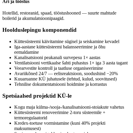
Äri ja tööstus
Hotellid, restoranid, spaad, tööstushooned — suurte mahtude
boilerid ja akumulatsioonipaagid.
Hoolduslepingu komponendid
Küttesüsteemi käivitamine sügisel ja seiskamine kevadel
Iga-aastane küttesüsteemi balansseerimine ja õhu
eemaldamine
Kanalisatsiooni peakanali survepesu 1× aastas
Ventilatsiooni vertikaalse šahti puhastus 1× iga 3 aasta tagant
Veearvestite kontroll ja taatluse organiseerimine
Avariikõned 24/7 — eelisreaktsioon, soodushind −20%
Kuuaruanne KÜ juhatusele (tehtud, kulud, soovitused)
Tehnilise dokumentatsiooni hoidmine ja korrastus
Spetsiaalsed projektid KÜ-le
Kogu maja külma-/sooja-/kanalisatsiooni-stoiakute vahetus
Küttesüsteemi renoveerimine 2-toru süsteemile +
termoregulaatorid
Kredex-toetuse vormistamine (kuni 40% projekti
maksumusest)