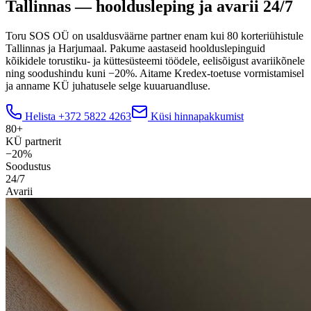
Tallinnas — hooldusleping ja avarii 24/7
Toru SOS OÜ on usaldusväärne partner enam kui 80 korteriühistule
Tallinnas ja Harjumaal. Pakume aastaseid hoolduslepinguid
kõikidele torustiku- ja küttesüsteemi töödele, eelisõigust avariikõnele
ning soodushindu kuni −20%. Aitame Kredex-toetuse vormistamisel
ja anname KÜ juhatusele selge kuuaruandluse.
Helista
+372 5822 4263
Küsi hinnapakkumist
80+
KÜ partnerit
−20%
Soodustus
24/7
Avarii