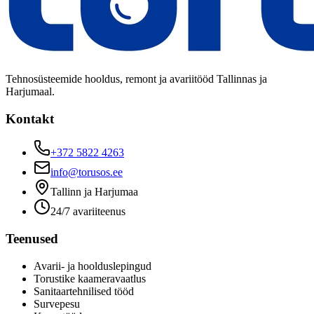
Tehnosüsteemide hooldus, remont ja avariitööd Tallinnas ja
Harjumaal.
Kontakt
+372 5822 4263
info@torusos.ee
Tallinn ja Harjumaa
24/7 avariiteenus
Teenused
Avarii- ja hoolduslepingud
Torustike kaameravaatlus
Sanitaartehnilised tööd
Survepesu