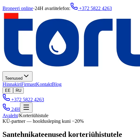
Broneeri online
·
24H avariitelefon
:
+372 5822 4263
Teenused
Hinnakiri
Firmast
Kontakt
Blog
EE
RU
+372 5822 4263
24H
Avaleht
/
Korteriühistule
KÜ-partner — hooldusleping kuni −20%
Santehnikateenused korteriühistutele