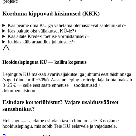
projekt)
Korduma kippuvad küsimused (KKK)
Kas peame oma KÜ-ga vahetama olemasolevat santehnikut?
+
Kas pakute öist väljakutset KÜ-le?
+
Kas aitate Kredex-toetuse vormistamisel?
+
Kuidas käib aruandlus juhatusele?
+
Hoolduslepinguta KÜ — kallim kogemus
Lepinguta KÜ maksab avariiväljakutse iga juhtumi eest täishinnaga
(sageli öine tariif +50%). Aastane leping korteripidaja kohta maksab
8–25 € — selle eest saate ennetuse + soodustused +
dokumentatsioon.
Esindate korteriühistut? Vajate usaldusväärset
santehnikut?
Helistage — saadame esindaja tasuta hindamisele. Koostame
hoolduslepingu, mis sobib Teie KÜ eelarvele ja vajadustele.