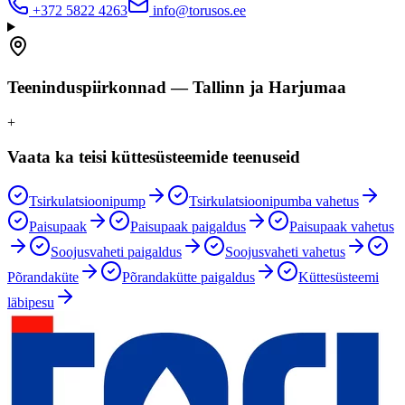
+372 5822 4263
info@torusos.ee
Teeninduspiirkonnad — Tallinn ja Harjumaa
+
Vaata ka teisi küttesüsteemide teenuseid
Tsirkulatsioonipump
Tsirkulatsioonipumba vahetus
Paisupaak
Paisupaak paigaldus
Paisupaak vahetus
Soojusvaheti paigaldus
Soojusvaheti vahetus
Põrandaküte
Põrandakütte paigaldus
Küttesüsteemi
läbipesu