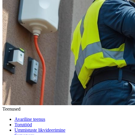
Teenused
Avariline teenus
Torutööd
Ummistuste likvideerimine