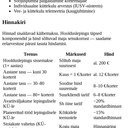
Soojuspumba paigaldamine kortermajale
Individuaalne küttekulu arvestus (IUSV-süsteem)
Vee- ja küttekulu telemeetria (kaugjuhtimine)
Hinnakiri
Hinnad sisaldavad käibemaksu. Hoolduslepingu täpsed
komponendid ja hind sõltuvad maja seisukorrast — saadame
eelarvestuse pärast tasuta hindamist.
Teenus
Märkused
Hind
Hoolduslepingu sissemakse
Sõltub maja
al. 200 €
(1× aastas)
suurusest
Aastane tasu — kuni 30
Kuus = 1 €/korter
al. 12 €/korter
korterit
Aastane tasu — 30–80
Soodne hind
8–10 €/korter
korterit
suuremale
Aastane tasu — 80+ korterit
Suurkliendi tariif
6–8 €/korter
Avariiväljakutse lepingulisele
−20%
Sh öine tariif
KÜ-le
standardhinnast
Planeeritud tööd lepingulisele
Kõikidele
−15%
KÜ-le
teenustele
standardhinnast
Stoiakute vahetus (KÜ-
Kogu maja
Hinnapäring