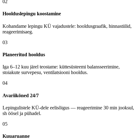
02
Hoolduslepingu koostamine
Kohandame lepingu KÜ vajadustele: hooldusgraafik, hinnastiilid,
reageerimisaeg.
03
Planeeritud hooldus
Iga 6–12 kuu järel teostame: küttesüsteemi balansseerimine,
stoiakute survepesu, ventilatsiooni hooldus.
04
Avariikõned 24/7
Lepingulistele KÜ-dele eelisõigus — reageerimine 30 min jooksul,
sh öösel ja pühadel.
05
Kuuaruanne