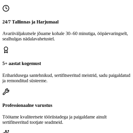
24/7 Tallinnas ja Harjumaal
Avariiväljakutsele jõuame kohale 30–60 minutiga, ööpäevaringselt,
sealhulgas nädalavahetustel.
5+ aastat kogemust
Eriharidusega santehnikud, sertifitseeritud meistrid, sadu paigaldatud
ja remonditud süsteeme.
Professionaalne varustus
Töötame kvaliteetsete tööriistadega ja paigaldame ainult
sertifitseeritud tootjate seadmeid.