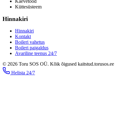
Kaevetööd
​Küttesüsteem
Hinnakiri
Hinnakiri
Kontakt
Boileri vahetus
Boileri paigaldus
Avariline teenus 24/7
©
2026
Toru SOS OÜ
.
Kõik õigused kaitstud.
torusos.ee
Helista
24/7