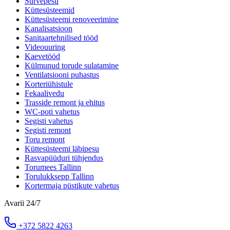
Survepesu
Küttesüsteemid
Küttesüsteemi renoveerimine
Kanalisatsioon
Sanitaartehnilised tööd
Videouuring
Kaevetööd
Külmunud torude sulatamine
Ventilatsiooni puhastus
Korteriühistule
Fekaalivedu
Trasside remont ja ehitus
WC-poti vahetus
Segisti vahetus
Segisti remont
Toru remont
Küttesüsteemi läbipesu
Rasvapüüduri tühjendus
Torumees Tallinn
Torulukksepp Tallinn
Kortermaja püstikute vahetus
Avarii 24/7
+372 5822 4263