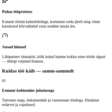
Puhas tööprotsess
Katame tööala kaitsekiledega, koristame enda järelt ning viime
kasutusest kõrvaldatud vana seadme tasuta ära.
Ausad hinnad
Läbipaistev hinnakiri, kõik kulud lepime kokku enne tööde algust
— ühtegi varjatud lisatasu.
Kuidas töö käib — samm-sammult
01
Esmane kohtumine juhatusega
Tutvume maja, dokumentide ja varasemate töödega. Hindame
eelarvet ja vajadused.