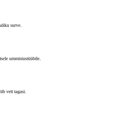
aliku surve.
tsele ummistustüübile.
ib vett tagasi.