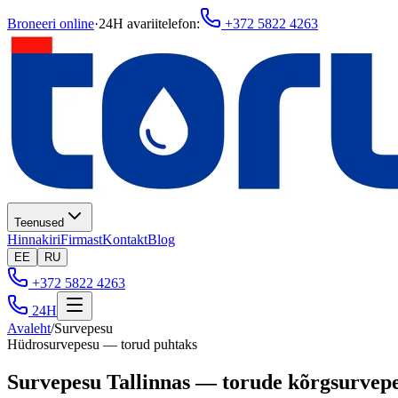
Broneeri online
·
24H avariitelefon
:
+372 5822 4263
Teenused
Hinnakiri
Firmast
Kontakt
Blog
EE
RU
+372 5822 4263
24H
Avaleht
/
Survepesu
Hüdrosurvepesu — torud puhtaks
Survepesu Tallinnas — torude kõrgsurvepe