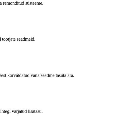
 ja remonditud süsteeme.
d tootjate seadmeid.
sest kõrvaldatud vana seadme tasuta ära.
tegi varjatud lisatasu.