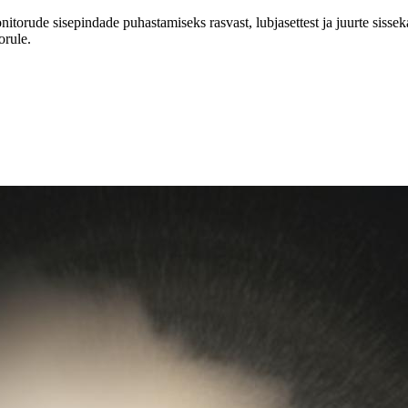
onitorude sisepindade puhastamiseks rasvast, lubjasettest ja juurte sis
orule.