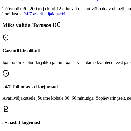
Töövoolik 30–200 m ja kuni 12 erinevat otsikut võimaldavad meil hoold
hooldust ja
24/7 avariiväljakutseid
.
Miks valida Torusos OÜ
Garantii kirjalikult
Iga töö on kaetud kirjaliku garantiiga — vastutame kvaliteedi eest pabe
24/7 Tallinnas ja Harjumaal
Avariiväljakutsele jõuame kohale 30–60 minutiga, ööpäevaringselt, se
5+ aastat kogemust