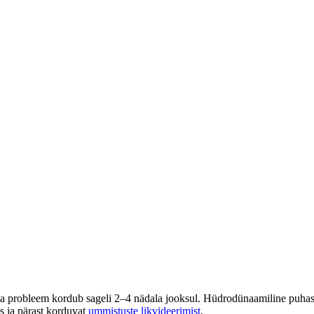
ja probleem kordub sageli 2–4 nädala jooksul. Hüdrodünaamiline puhast
s ja pärast korduvat
ummistuste likvideerimist
.