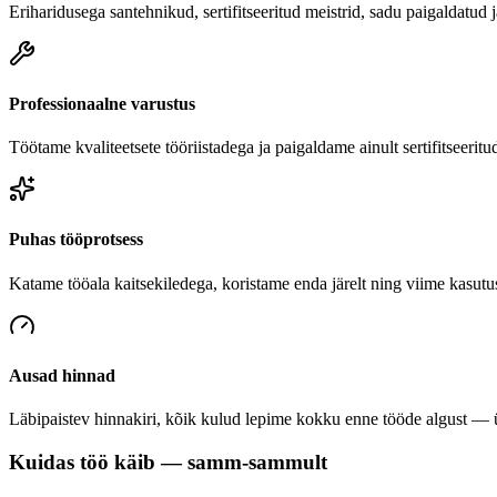
Eriharidusega santehnikud, sertifitseeritud meistrid, sadu paigaldatud
Professionaalne varustus
Töötame kvaliteetsete tööriistadega ja paigaldame ainult sertifitseeritu
Puhas tööprotsess
Katame tööala kaitsekiledega, koristame enda järelt ning viime kasutu
Ausad hinnad
Läbipaistev hinnakiri, kõik kulud lepime kokku enne tööde algust — üh
Kuidas töö käib — samm-sammult