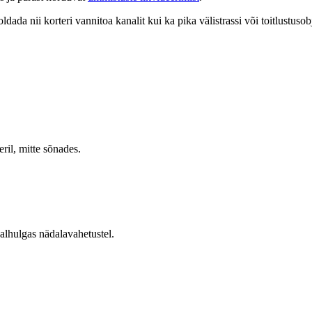
ada nii korteri vannitoa kanalit kui ka pika välistrassi või toitlustus
ril, mitte sõnades.
alhulgas nädalavahetustel.