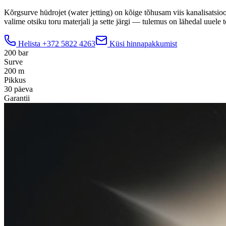
Kõrgsurve hüdrojet (water jetting) on kõige tõhusam viis kanalisatsio
valime otsiku toru materjali ja sette järgi — tulemus on lähedal uuele t
Helista
+372 5822 4263
Küsi hinnapakkumist
200 bar
Surve
200 m
Pikkus
30 päeva
Garantii