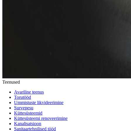
Teenused
Avariline teenus
Torutööd
Ummistuste likvideerimine
Survepesu
Küttesüsteemid
Küttesüsteemi renoveerimine
Kanalisatsioon
Sanitaartehnilised tööd