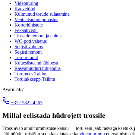
Videouuring
Kaevetööd
Külmunud torude sulatamine
Ventilatsiooni puhastus
Korteriühistule
Fekaalivedu
Trasside remont ja ehitus
WC-poti vahetus
Segisti vahetus
Segisti remont
Toru remont
Küttesüsteemi läbipesu
Rasvapüüduri tühjendus
Torumees Tallinn
Torulukksepp Tallinn
Avarii 24/7
+372 5822 4263
Millal eelistada hüdrojett trossile
Tross avab ainult ummistuse kanali — toru sein jääb rasvaga kaetuks 
läbimõõdu, mistõttu seda kasutatakse ka
videouuringu
ettevalmistusek