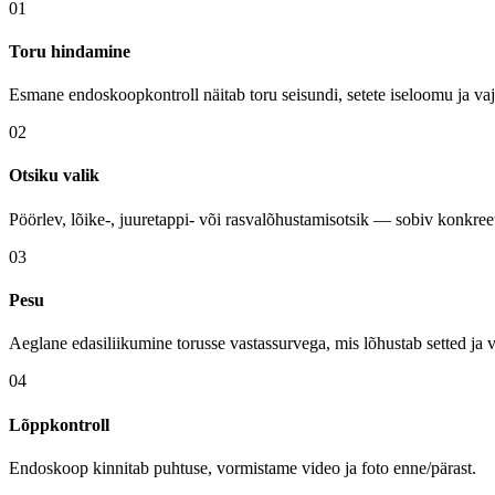
01
Toru hindamine
Esmane endoskoopkontroll näitab toru seisundi, setete iseloomu ja vaj
02
Otsiku valik
Pöörlev, lõike-, juuretappi- või rasvalõhustamisotsik — sobiv konkree
03
Pesu
Aeglane edasiliikumine torusse vastassurvega, mis lõhustab setted ja vi
04
Lõppkontroll
Endoskoop kinnitab puhtuse, vormistame video ja foto enne/pärast.