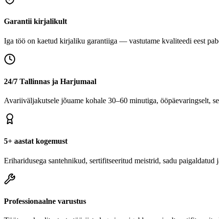
Garantii kirjalikult
Iga töö on kaetud kirjaliku garantiiga — vastutame kvaliteedi eest pabe
24/7 Tallinnas ja Harjumaal
Avariiväljakutsele jõuame kohale 30–60 minutiga, ööpäevaringselt, se
5+ aastat kogemust
Eriharidusega santehnikud, sertifitseeritud meistrid, sadu paigaldatud
Professionaalne varustus