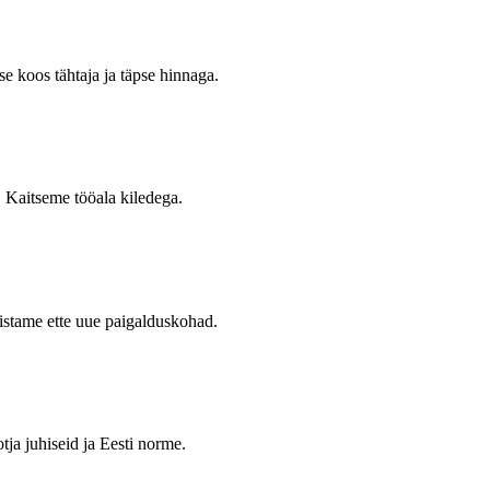
e koos tähtaja ja täpse hinnaga.
 Kaitseme tööala kiledega.
stame ette uue paigalduskohad.
ja juhiseid ja Eesti norme.