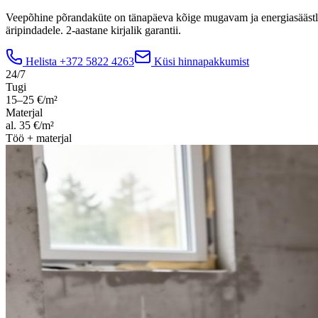
Veepõhine põrandaküte on tänapäeva kõige mugavam ja energiasäästlik
äripindadele. 2-aastane kirjalik garantii.
Helista
+372 5822 4263
Küsi hinnapakkumist
24/7
Tugi
15–25 €/m²
Materjal
al. 35 €/m²
Töö + materjal