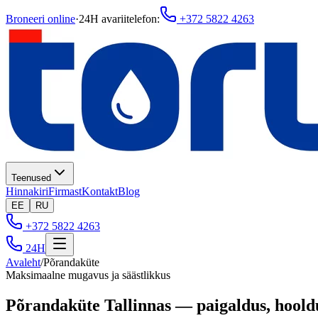
Broneeri online
·
24H avariitelefon
:
+372 5822 4263
Teenused
Hinnakiri
Firmast
Kontakt
Blog
EE
RU
+372 5822 4263
24H
Avaleht
/
Põrandaküte
Maksimaalne mugavus ja säästlikkus
Põrandaküte Tallinnas — paigaldus, hoold