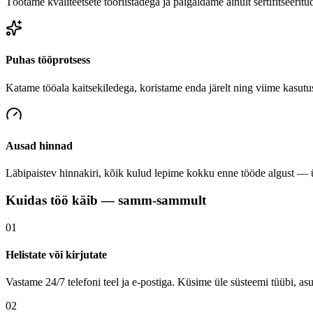
Töötame kvaliteetsete tööriistadega ja paigaldame ainult sertifitseeritu
Puhas tööprotsess
Katame tööala kaitsekiledega, koristame enda järelt ning viime kasutu
Ausad hinnad
Läbipaistev hinnakiri, kõik kulud lepime kokku enne tööde algust — üh
Kuidas töö käib — samm-sammult
01
Helistate või kirjutate
Vastame 24/7 telefoni teel ja e-postiga. Küsime üle süsteemi tüübi, as
02