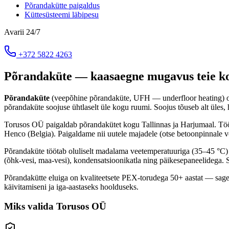
Põrandakütte paigaldus
Küttesüsteemi läbipesu
Avarii 24/7
+372 5822 4263
Põrandaküte — kaasaegne mugavus teie k
Põrandaküte
(veepõhine põrandaküte, UFH — underfloor heating) on t
põrandaküte soojuse ühtlaselt üle kogu ruumi. Soojus tõuseb alt üles
Torusos OÜ paigaldab põrandakütet kogu Tallinnas ja Harjumaal. Töö
Henco (Belgia). Paigaldame nii uutele majadele (otse betoonpinnale v
Põrandaküte töötab oluliselt madalama veetemperatuuriga (35–45 °C) 
(õhk-vesi, maa-vesi), kondensatsioonikatla ning päikesepaneelidega.
Põrandakütte eluiga on kvaliteetsete PEX-torudega 50+ aastat — sageli
käivitamiseni ja iga-aastaseks hoolduseks.
Miks valida Torusos OÜ