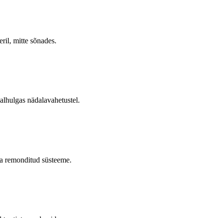
ril, mitte sõnades.
alhulgas nädalavahetustel.
 ja remonditud süsteeme.