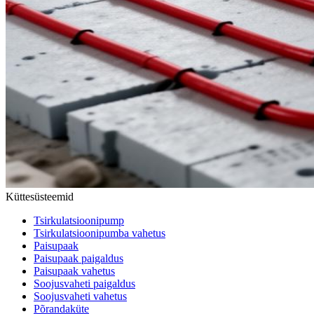
Küttesüsteemid
Tsirkulatsioonipump
Tsirkulatsioonipumba vahetus
Paisupaak
Paisupaak paigaldus
Paisupaak vahetus
Soojusvaheti paigaldus
Soojusvaheti vahetus
Põrandaküte