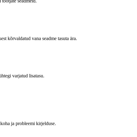
d tootjate seadmeid.
sest kõrvaldatud vana seadme tasuta ära.
tegi varjatud lisatasu.
ukoha ja probleemi kirjelduse.