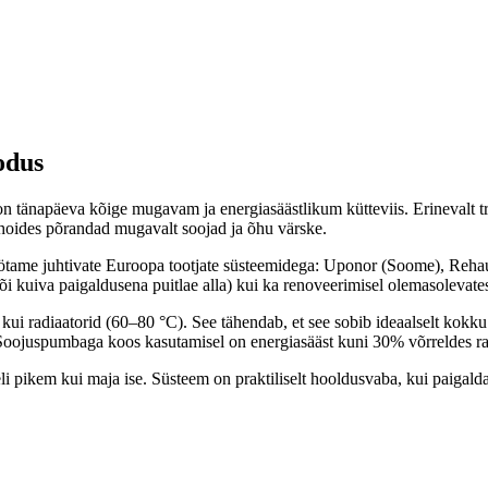
odus
änapäeva kõige mugavam ja energiasäästlikum kütteviis. Erinevalt tradi
, hoides põrandad mugavalt soojad ja õhu värske.
tame juhtivate Euroopa tootjate süsteemidega: Uponor (Soome), Rehau (
õi kuiva paigaldusena puitlae alla) kui ka renoveerimisel olemasolevate
kui radiaatorid (60–80 °C). See tähendab, et see sobib ideaalselt ko
 Soojuspumbaga koos kasutamisel on energiasääst kuni 30% võrreldes ra
 pikem kui maja ise. Süsteem on praktiliselt hooldusvaba, kui paigalda