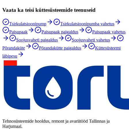
Vaata ka teisi küttesüsteemide teenuseid
Tsirkulatsioonipump
Tsirkulatsioonipumba vahetus
Paisupaak
Paisupaak paigaldus
Paisupaak vahetus
Soojusvaheti paigaldus
Soojusvaheti vahetus
Põrandaküte
Põrandakütte paigaldus
Küttesüsteemi
läbipesu
Tehnosüsteemide hooldus, remont ja avariitööd Tallinnas ja
Harjumaal.