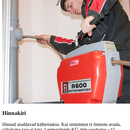
Hinnakiri
Hinnad sisaldavad käibemaksu. Kui ummistust ei õnnestu avada,
väljakutse tasu ei küsi. Lepingulistele KÜ-dele soodustus −15…