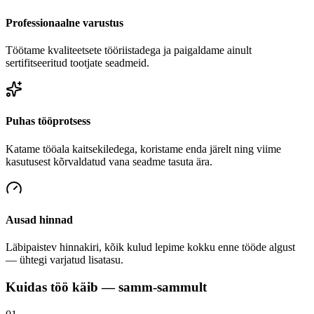
Professionaalne varustus
Töötame kvaliteetsete tööriistadega ja paigaldame ainult
sertifitseeritud tootjate seadmeid.
Puhas tööprotsess
Katame tööala kaitsekiledega, koristame enda järelt ning viime
kasutusest kõrvaldatud vana seadme tasuta ära.
Ausad hinnad
Läbipaistev hinnakiri, kõik kulud lepime kokku enne tööde algust
— ühtegi varjatud lisatasu.
Kuidas töö käib — samm-sammult