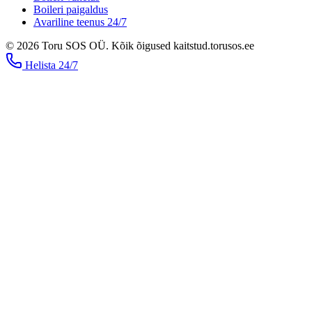
Boileri paigaldus
Avariline teenus 24/7
©
2026
Toru SOS OÜ
.
Kõik õigused kaitstud.
torusos.ee
Helista
24/7