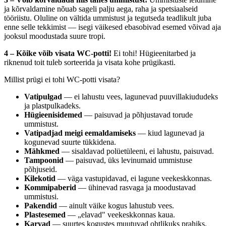
ja kõrvaldamine nõuab sageli palju aega, raha ja spetsiaalseid
tööriistu. Oluline on vältida ummistust ja tegutseda teadlikult juba
enne selle tekkimist — isegi väikesed ebasobivad esemed võivad aja
jooksul moodustada suure tropi.
4 – Kõike võib visata WC-potti!
Ei tohi! Hügieenitarbed ja
riknenud toit tuleb sorteerida ja visata kohe prügikasti.
Millist prügi ei tohi WC-potti visata?
Vatipulgad
— ei lahustu vees, lagunevad puuvillakiududeks
ja plastpulkadeks.
Hügieenisidemed
— paisuvad ja põhjustavad torude
ummistust.
Vatipadjad meigi eemaldamiseks
— kiud lagunevad ja
kogunevad suurte tükkidena.
Mähkmed
— sisaldavad polüetüleeni, ei lahustu, paisuvad.
Tampoonid
— paisuvad, üks levinumaid ummistuse
põhjuseid.
Kilekotid
— väga vastupidavad, ei lagune veekeskkonnas.
Kommipaberid
— ühinevad rasvaga ja moodustavad
ummistusi.
Pakendid
— ainult väike kogus lahustub vees.
Plastesemed
— „elavad" veekeskkonnas kaua.
Karvad
— suurtes kogustes muutuvad ohtlikuks prahiks.