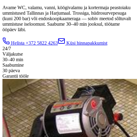
Avame WC, valamu, vanni, köögivalamu ja kortermaja peastoiaku
ummistused Tallinnas ja Harjumaal. Trossiga, hüdrosurvepesuga
(kuni 200 bar) või endoskoopkaameraga — sobiv meetod sõltuvalt
ummistuse iseloomust. Saabume 30–40 min jooksul, töötame
ööpäev läbi.
Helista
+372 5822 4263
Küsi hinnapakkumist
24/7
Väljakutse
30–40 min
Saabumine
30 päeva
Garantii tööle