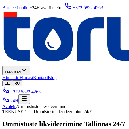
Broneeri online
·
24H avariitelefon
:
+372 5822 4263
Teenused
Hinnakiri
Firmast
Kontakt
Blog
EE
RU
+372 5822 4263
24H
Avaleht
/
Ummistuste likvideerimine
TEENUSED — Ummistuste likvideerimine 24/7
Ummistuste likvideerimine Tallinnas 24/7