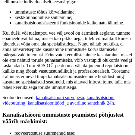
tellimusele individuaalselt, eesmärgiga:
ummistuste tõhus kõrvaldamine;
keskkonnaohutuse säilitamine;
kanalisatsioonisüsteemi funktsioonide katkematu täitmine.
Kui dušši või tualettpoti vee väljavool on äärmiselt aeglane, tunnete
ebameeldivat lõhna, mis ei kao pikka aega, tuleb võimalikult kiiresti
ühendust võtta oma ala spetsialistidega. Nagu näitab praktika, ei
anna rahvaretseptide kasutamine ummistuste kõrvaldamiseks
märgatavaid tulemusi. Erinevate keemiliste ainete kasutamine, mis ei
ole ette nähtud torude puhastamiseks, võib vastupidi olukorda veelgi
raskendada. Toru SOS OÜ peab oma väljakujunenud reputatsiooni
kalliks ning töötab vastutustundlikult ja professionaalselt. Teostame
Tallinnas erinevat tüüpi kanalisatsioonisüsteemide hooldust ning
kasutame spetsiaalseid seadmeid, mis aitavad kiiresti toime tulla mis
tahes keerukusega torude ummistusega.
Seotud teenused:
kanalisatsiooni survepesu
,
kanalisatsiooni
videouuring
,
kanalisatsioonitööd
ja
avariline santehnik 24h
.
Kanalisatsiooni ummistuste peamistest põhjustest
väärib märkimist:
reoveereostuse suurenenud tase;