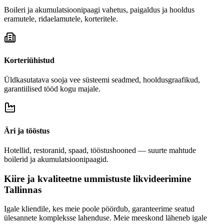
Boileri ja akumulatsioonipaagi vahetus, paigaldus ja hooldus
eramutele, ridaelamutele, korteritele.
Korteriühistud
Üldkasutatava sooja vee süsteemi seadmed, hooldusgraafikud,
garantiilised tööd kogu majale.
Äri ja tööstus
Hotellid, restoranid, spaad, tööstushooned — suurte mahtude
boilerid ja akumulatsioonipaagid.
Kiire ja kvaliteetne ummistuste likvideerimine
Tallinnas
Igale kliendile, kes meie poole pöördub, garanteerime seatud
ülesannete kompleksse lahenduse. Meie meeskond läheneb igale