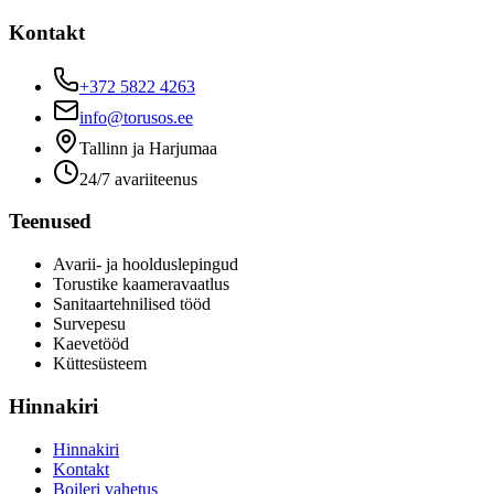
Kontakt
+372 5822 4263
info@torusos.ee
Tallinn ja Harjumaa
24/7 avariiteenus
Teenused
Avarii- ja hoolduslepingud
Torustike kaameravaatlus
Sanitaartehnilised tööd
Survepesu
Kaevetööd
​Küttesüsteem
Hinnakiri
Hinnakiri
Kontakt
Boileri vahetus