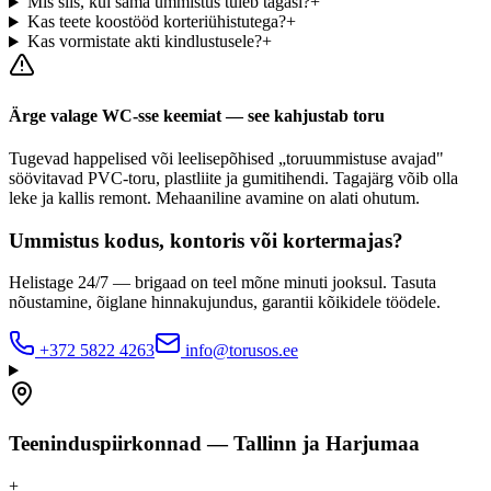
Mis siis, kui sama ummistus tuleb tagasi?
+
Kas teete koostööd korteriühistutega?
+
Kas vormistate akti kindlustusele?
+
Ärge valage WC-sse keemiat — see kahjustab toru
Tugevad happelised või leelisepõhised „toruummistuse avajad"
söövitavad PVC-toru, plastliite ja gumitihendi. Tagajärg võib olla
leke ja kallis remont. Mehaaniline avamine on alati ohutum.
Ummistus kodus, kontoris või kortermajas?
Helistage 24/7 — brigaad on teel mõne minuti jooksul. Tasuta
nõustamine, õiglane hinnakujundus, garantii kõikidele töödele.
+372 5822 4263
info@torusos.ee
Teeninduspiirkonnad — Tallinn ja Harjumaa
+