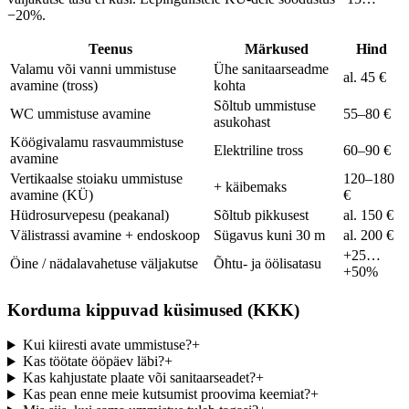
−20%.
Teenus
Märkused
Hind
Valamu või vanni ummistuse
Ühe sanitaarseadme
al. 45 €
avamine (tross)
kohta
Sõltub ummistuse
WC ummistuse avamine
55–80 €
asukohast
Köögivalamu rasvaummistuse
Elektriline tross
60–90 €
avamine
Vertikaalse stoiaku ummistuse
120–180
+ käibemaks
avamine (KÜ)
€
Hüdrosurvepesu (peakanal)
Sõltub pikkusest
al. 150 €
Välistrassi avamine + endoskoop
Sügavus kuni 30 m
al. 200 €
+25…
Öine / nädalavahetuse väljakutse
Õhtu- ja öölisatasu
+50%
Korduma kippuvad küsimused (KKK)
Kui kiiresti avate ummistuse?
+
Kas töötate ööpäev läbi?
+
Kas kahjustate plaate või sanitaarseadet?
+
Kas pean enne meie kutsumist proovima keemiat?
+