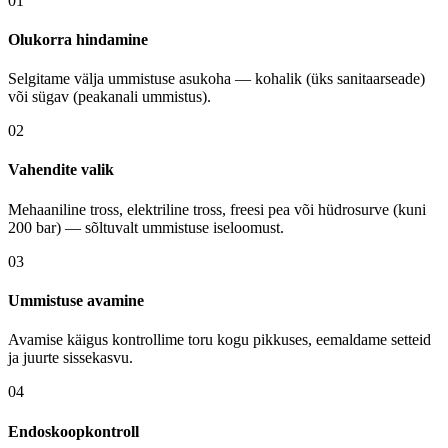
01
Olukorra hindamine
Selgitame välja ummistuse asukoha — kohalik (üks sanitaarseade)
või sügav (peakanali ummistus).
02
Vahendite valik
Mehaaniline tross, elektriline tross, freesi pea või hüdrosurve (kuni
200 bar) — sõltuvalt ummistuse iseloomust.
03
Ummistuse avamine
Avamise käigus kontrollime toru kogu pikkuses, eemaldame setteid
ja juurte sissekasvu.
04
Endoskoopkontroll