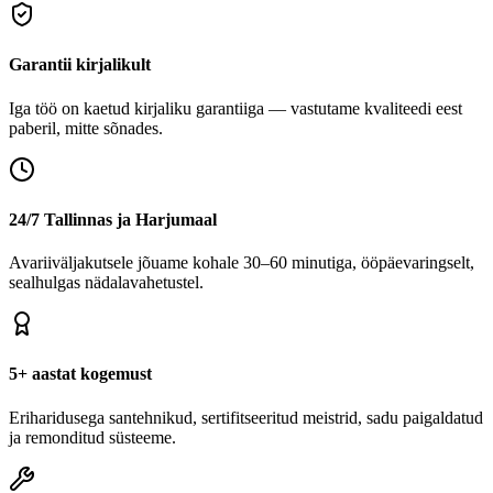
Garantii kirjalikult
Iga töö on kaetud kirjaliku garantiiga — vastutame kvaliteedi eest
paberil, mitte sõnades.
24/7 Tallinnas ja Harjumaal
Avariiväljakutsele jõuame kohale 30–60 minutiga, ööpäevaringselt,
sealhulgas nädalavahetustel.
5+ aastat kogemust
Eriharidusega santehnikud, sertifitseeritud meistrid, sadu paigaldatud
ja remonditud süsteeme.