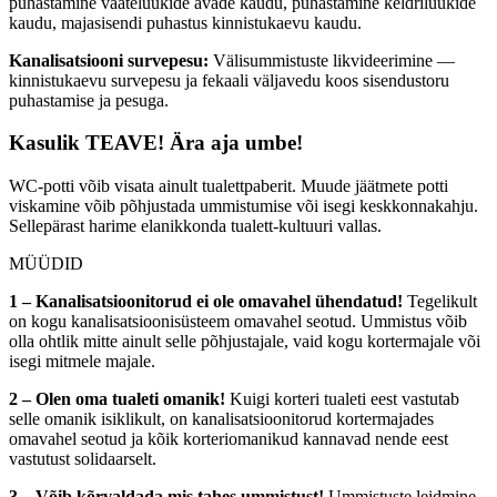
puhastamine vaateluukide avade kaudu, puhastamine keldriluukide
kaudu, majasisendi puhastus kinnistukaevu kaudu.
Kanalisatsiooni survepesu:
Välisummistuste likvideerimine —
kinnistukaevu survepesu ja fekaali väljavedu koos sisendustoru
puhastamise ja pesuga.
Kasulik TEAVE! Ära aja umbe!
WC-potti võib visata ainult tualettpaberit. Muude jäätmete potti
viskamine võib põhjustada ummistumise või isegi keskkonnakahju.
Sellepärast harime elanikkonda tualett-kultuuri vallas.
MÜÜDID
1 – Kanalisatsioonitorud ei ole omavahel ühendatud!
Tegelikult
on kogu kanalisatsioonisüsteem omavahel seotud. Ummistus võib
olla ohtlik mitte ainult selle põhjustajale, vaid kogu kortermajale või
isegi mitmele majale.
2 – Olen oma tualeti omanik!
Kuigi korteri tualeti eest vastutab
selle omanik isiklikult, on kanalisatsioonitorud kortermajades
omavahel seotud ja kõik korteriomanikud kannavad nende eest
vastutust solidaarselt.
3 – Võib kõrvaldada mis tahes ummistust!
Ummistuste leidmine