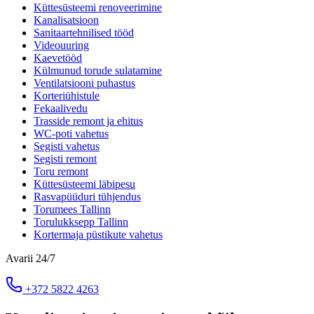
Küttesüsteemi renoveerimine
Kanalisatsioon
Sanitaartehnilised tööd
Videouuring
Kaevetööd
Külmunud torude sulatamine
Ventilatsiooni puhastus
Korteriühistule
Fekaalivedu
Trasside remont ja ehitus
WC-poti vahetus
Segisti vahetus
Segisti remont
Toru remont
Küttesüsteemi läbipesu
Rasvapüüduri tühjendus
Torumees Tallinn
Torulukksepp Tallinn
Kortermaja püstikute vahetus
Avarii 24/7
+372 5822 4263