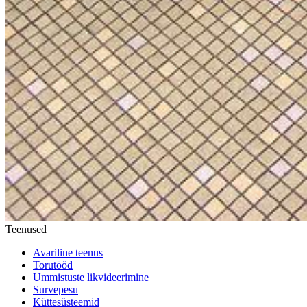
Teenused
Avariline teenus
Torutööd
Ummistuste likvideerimine
Survepesu
Küttesüsteemid