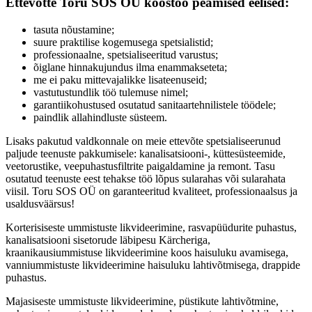
Ettevõtte Toru SOS OÜ koostöö peamised eelised:
tasuta nõustamine;
suure praktilise kogemusega spetsialistid;
professionaalne, spetsialiseeritud varustus;
õiglane hinnakujundus ilma enammakseteta;
me ei paku mittevajalikke lisateenuseid;
vastutustundlik töö tulemuse nimel;
garantiikohustused osutatud sanitaartehnilistele töödele;
paindlik allahindluste süsteem.
Lisaks pakutud valdkonnale on meie ettevõte spetsialiseerunud
paljude teenuste pakkumisele: kanalisatsiooni-, küttesüsteemide,
veetorustike, veepuhastusfiltrite paigaldamine ja remont. Tasu
osutatud teenuste eest tehakse töö lõpus sularahas või sularahata
viisil. Toru SOS OÜ on garanteeritud kvaliteet, professionaalsus ja
usaldusväärsus!
Korterisiseste ummistuste likvideerimine, rasvapüüdurite puhastus,
kanalisatsiooni sisetorude läbipesu Kärcheriga,
kraanikausiummistuse likvideerimine koos haisuluku avamisega,
vanniummistuste likvideerimine haisuluku lahtivõtmisega, drappide
puhastus.
Majasiseste ummistuste likvideerimine, püstikute lahtivõtmine,