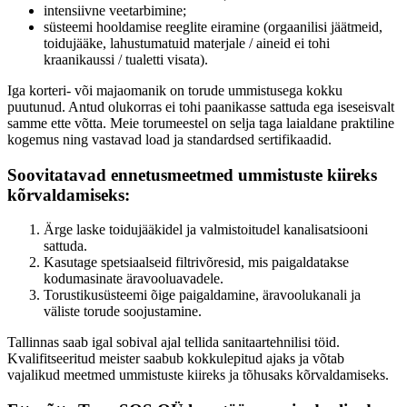
intensiivne veetarbimine;
süsteemi hooldamise reeglite eiramine (orgaanilisi jäätmeid,
toidujääke, lahustumatuid materjale / aineid ei tohi
kraanikaussi / tualetti visata).
Iga korteri- või majaomanik on torude ummistusega kokku
puutunud. Antud olukorras ei tohi paanikasse sattuda ega iseseisvalt
samme ette võtta. Meie torumeestel on selja taga laialdane praktiline
kogemus ning vastavad load ja standardsed sertifikaadid.
Soovitatavad ennetusmeetmed ummistuste kiireks
kõrvaldamiseks:
Ärge laske toidujääkidel ja valmistoitudel kanalisatsiooni
sattuda.
Kasutage spetsiaalseid filtrivõresid, mis paigaldatakse
kodumasinate äravooluavadele.
Torustikusüsteemi õige paigaldamine, äravoolukanali ja
väliste torude soojustamine.
Tallinnas saab igal sobival ajal tellida sanitaartehnilisi töid.
Kvalifitseeritud meister saabub kokkulepitud ajaks ja võtab
vajalikud meetmed ummistuste kiireks ja tõhusaks kõrvaldamiseks.