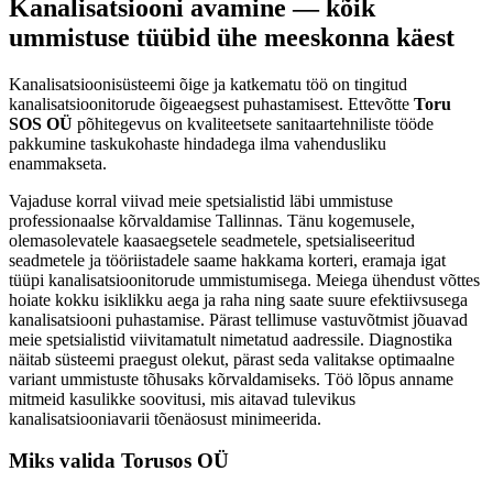
Kanalisatsiooni avamine — kõik
ummistuse tüübid ühe meeskonna käest
Kanalisatsioonisüsteemi õige ja katkematu töö on tingitud
kanalisatsioonitorude õigeaegsest puhastamisest. Ettevõtte
Toru
SOS OÜ
põhitegevus on kvaliteetsete sanitaartehniliste tööde
pakkumine taskukohaste hindadega ilma vahendusliku
enammakseta.
Vajaduse korral viivad meie spetsialistid läbi ummistuse
professionaalse kõrvaldamise Tallinnas. Tänu kogemusele,
olemasolevatele kaasaegsetele seadmetele, spetsialiseeritud
seadmetele ja tööriistadele saame hakkama korteri, eramaja igat
tüüpi kanalisatsioonitorude ummistumisega. Meiega ühendust võttes
hoiate kokku isiklikku aega ja raha ning saate suure efektiivsusega
kanalisatsiooni puhastamise. Pärast tellimuse vastuvõtmist jõuavad
meie spetsialistid viivitamatult nimetatud aadressile. Diagnostika
näitab süsteemi praegust olekut, pärast seda valitakse optimaalne
variant ummistuste tõhusaks kõrvaldamiseks. Töö lõpus anname
mitmeid kasulikke soovitusi, mis aitavad tulevikus
kanalisatsiooniavarii tõenäosust minimeerida.
Miks valida Torusos OÜ