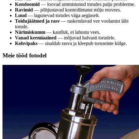
Kondoomid
— loovad ummistunud torudes palju probleeme.
Ravimid
— põhjustavad kontrollimatut mõju reovees.
Luud
— lagunevad torudes väga aeglaselt.
Toidujäätmed ja rasv
— raskendavad vee voolamist läbi
torude.
Närimiskumm
— kautšuk, ei lahustu vees.
Vanad keemiaained
— mõjuvad halvasti torudele.
Kohvipaks
— sisaldab rasva ja kleepub toruseinte külge.
Meie tööd fotodel