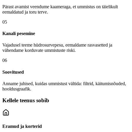
Pärast avamist veendume kaameraga, et ummistus on täielikult
eemaldatud ja toru terve.
05
Kanali pesemine
Vajadusel teeme hüdrosurvepesu, eemaldame rasvasetted ja
vähendame korduvate ummistuste riski.
06
Soovitused
Anname juhised, kuidas ummistust vältida: filtrid, käitumisnõuded,
hooldusgraafik.
Kellele teenus sobib
Eramud ja korterid