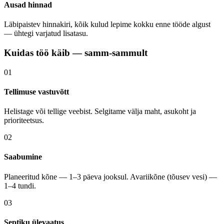
Ausad hinnad
Läbipaistev hinnakiri, kõik kulud lepime kokku enne tööde algust
— ühtegi varjatud lisatasu.
Kuidas töö käib — samm-sammult
01
Tellimuse vastuvõtt
Helistage või tellige veebist. Selgitame välja maht, asukoht ja
prioriteetsus.
02
Saabumine
Planeeritud kõne — 1–3 päeva jooksul. Avariikõne (tõusev vesi) —
1–4 tundi.
03
Septiku ülevaatus