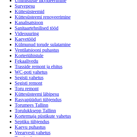
Ummistuste likvideerimine
Survepesu
Küttesüsteemid
Küttesüsteemi renoveerimine
Kanalisatsioon
Sanitaartehnilised tööd
Videouuring
Kaevetööd
Külmunud torude sulatamine
Ventilatsiooni puhastus
Korteriühistule
Fekaalivedu
Trasside remont ja ehitus
WC-poti vahetus
Segisti vahetus
Segisti remont
Toru remont
Küttesüsteemi läbipesu
Rasvapüüduri tühjendus
Torumees Tallinn
Torulukksepp Tallinn
Kortermaja püstikute vahetus
Septiku tühjendus
Kaevu puhastus
Veearvesti vahetus