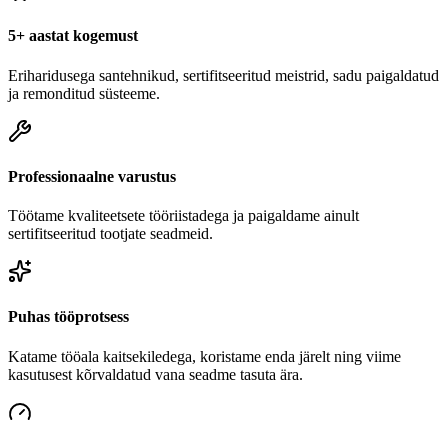
5+ aastat kogemust
Eriharidusega santehnikud, sertifitseeritud meistrid, sadu paigaldatud
ja remonditud süsteeme.
Professionaalne varustus
Töötame kvaliteetsete tööriistadega ja paigaldame ainult
sertifitseeritud tootjate seadmeid.
Puhas tööprotsess
Katame tööala kaitsekiledega, koristame enda järelt ning viime
kasutusest kõrvaldatud vana seadme tasuta ära.