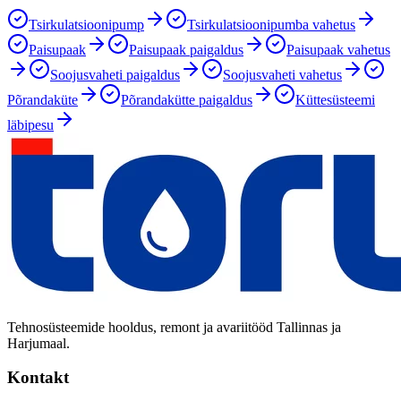
Tsirkulatsioonipump
Tsirkulatsioonipumba vahetus
Paisupaak
Paisupaak paigaldus
Paisupaak vahetus
Soojusvaheti paigaldus
Soojusvaheti vahetus
Põrandaküte
Põrandakütte paigaldus
Küttesüsteemi
läbipesu
Tehnosüsteemide hooldus, remont ja avariitööd Tallinnas ja
Harjumaal.
Kontakt