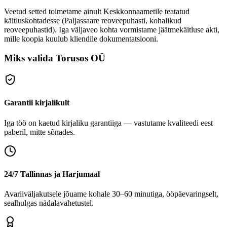
Veetud setted toimetame ainult Keskkonnaametile teatatud
käitluskohtadesse (Paljassaare reoveepuhasti, kohalikud
reoveepuhastid). Iga väljaveo kohta vormistame jäätmekäitluse akti,
mille koopia kuulub kliendile dokumentatsiooni.
Miks valida Torusos OÜ
Garantii kirjalikult
Iga töö on kaetud kirjaliku garantiiga — vastutame kvaliteedi eest
paberil, mitte sõnades.
24/7 Tallinnas ja Harjumaal
Avariiväljakutsele jõuame kohale 30–60 minutiga, ööpäevaringselt,
sealhulgas nädalavahetustel.