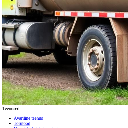
Teenused
Avariline teenus
Torutööd