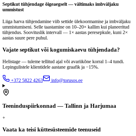
Septikut tühjendage õigeaegselt — vältimaks imbväljaku
ummistust
Liiga harva tühjendamine viib settide ülekoormamise ja imbväljaku
ummistumiseni. Selle taastamine on 10–20× kallim kui planeeritud
tühjendus. Soovituslik intervall — 1× aastas peresepkule, kuni 2×
aastas suure pere puhul.
Vajate septikut või kogumiskaevu tühjendada?
Helistage — tuleme tellitud ajal või avariikõne korral 1–4 tundi.
Lepingulistele klientidele aastane graafik ja −15%.
+372 5822 4263
info@torusos.ee
Teeninduspiirkonnad — Tallinn ja Harjumaa
+
Vaata ka teisi küttesüsteemide teenuseid