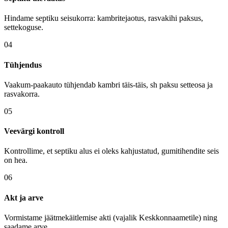
Hindame septiku seisukorra: kambritejaotus, rasvakihi paksus,
settekoguse.
04
Tühjendus
Vaakum-paakauto tühjendab kambri täis-täis, sh paksu setteosa ja
rasvakorra.
05
Veevärgi kontroll
Kontrollime, et septiku alus ei oleks kahjustatud, gumitihendite seis
on hea.
06
Akt ja arve
Vormistame jäätmekäitlemise akti (vajalik Keskkonnaametile) ning
saadame arve.