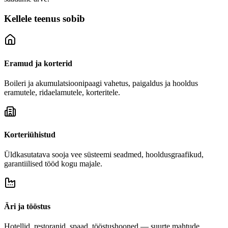
Kellele teenus sobib
Eramud ja korterid
Boileri ja akumulatsioonipaagi vahetus, paigaldus ja hooldus
eramutele, ridaelamutele, korteritele.
Korteriühistud
Üldkasutatava sooja vee süsteemi seadmed, hooldusgraafikud,
garantiilised tööd kogu majale.
Äri ja tööstus
Hotellid, restoranid, spaad, tööstushooned — suurte mahtude