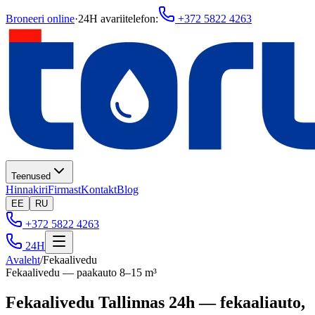
Broneeri online
·
24H avariitelefon
:
+372 5822 4263
Teenused
Hinnakiri
Firmast
Kontakt
Blog
EE
RU
+372 5822 4263
24H
Avaleht
/
Fekaalivedu
Fekaalivedu — paakauto 8–15 m³
Fekaalivedu Tallinnas 24h — fekaaliauto,