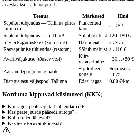
arvestatakse Tallinna piirilt.
Teenus
Märkused
Hind
Septikut tühjendus — Tallinna piires
Planeeritud
al. 75 €
kuni 5 m³
kõne
Septikut tühjendus — 5–10 m³
Sõltub mahust
120–180 €
Suvila kogumiskaev (kuni 3 m³)
Harjumaal
al. 95 €
Rasvapüünise tühjendus (restoran)
Sõltub mahust
al. 110 €
Kiire
Avariiväljakutse (tõusev vesi)
+30…+50 €
reageerimine
+ prioriteet
Soodustus
Aastane lepinguline graafik
kõnele
−15%
Distantsitasu väljaspool Tallinna
Edasi-tagasi
0,80 €/km
Korduma kippuvad küsimused (KKK)
Kui sageli peab septikut tühjendama?
+
Kas peate juurde pääseda autoga?
+
Kuhu setted lähevad?
+
Kas teete ka avariikõnesid?
+