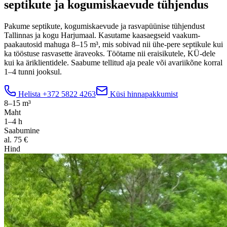
septikute ja kogumiskaevude tühjendus
Pakume septikute, kogumiskaevude ja rasvapüünise tühjendust
Tallinnas ja kogu Harjumaal. Kasutame kaasaegseid vaakum-
paakautosid mahuga 8–15 m³, mis sobivad nii ühe-pere septikule kui
ka tööstuse rasvasette äraveoks. Töötame nii eraisikutele, KÜ-dele
kui ka äriklientidele. Saabume tellitud aja peale või avariikõne korral
1–4 tunni jooksul.
Helista
+372 5822 4263
Küsi hinnapakkumist
8–15 m³
Maht
1–4 h
Saabumine
al. 75 €
Hind