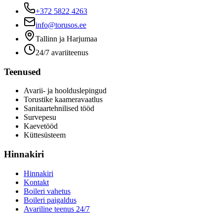
+372 5822 4263
info@torusos.ee
Tallinn ja Harjumaa
24/7 avariiteenus
Teenused
Avarii- ja hoolduslepingud
Torustike kaameravaatlus
Sanitaartehnilised tööd
Survepesu
Kaevetööd
​Küttesüsteem
Hinnakiri
Hinnakiri
Kontakt
Boileri vahetus
Boileri paigaldus
Avariline teenus 24/7