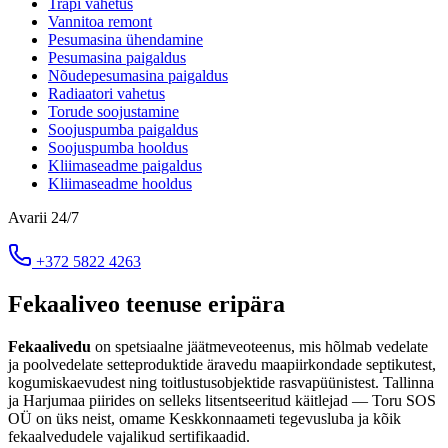
Trapi vahetus
Vannitoa remont
Pesumasina ühendamine
Pesumasina paigaldus
Nõudepesumasina paigaldus
Radiaatori vahetus
Torude soojustamine
Soojuspumba paigaldus
Soojuspumba hooldus
Kliimaseadme paigaldus
Kliimaseadme hooldus
Avarii 24/7
+372 5822 4263
Fekaaliveo teenuse eripära
Fekaalivedu
on spetsiaalne jäätmeveoteenus, mis hõlmab vedelate
ja poolvedelate setteproduktide äravedu maapiirkondade septikutest,
kogumiskaevudest ning toitlustusobjektide rasvapüünistest. Tallinna
ja Harjumaa piirides on selleks litsentseeritud käitlejad — Toru SOS
OÜ on üks neist, omame Keskkonnaameti tegevusluba ja kõik
fekaalvedudele vajalikud sertifikaadid.