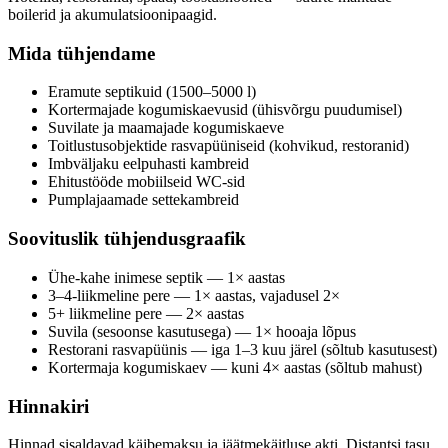
boilerid ja akumulatsioonipaagid.
Mida tühjendame
Eramute septikuid (1500–5000 l)
Kortermajade kogumiskaevusid (ühisvõrgu puudumisel)
Suvilate ja maamajade kogumiskaeve
Toitlustusobjektide rasvapüüniseid (kohvikud, restoranid)
Imbväljaku eelpuhasti kambreid
Ehitustööde mobiilseid WC-sid
Pumplajaamade settekambreid
Soovituslik tühjendusgraafik
Ühe-kahe inimese septik — 1× aastas
3–4-liikmeline pere — 1× aastas, vajadusel 2×
5+ liikmeline pere — 2× aastas
Suvila (sesoonse kasutusega) — 1× hooaja lõpus
Restorani rasvapüünis — iga 1–3 kuu järel (sõltub kasutusest)
Kortermaja kogumiskaev — kuni 4× aastas (sõltub mahust)
Hinnakiri
Hinnad sisaldavad käibemaksu ja jäätmekäitluse akti. Distantsi tasu