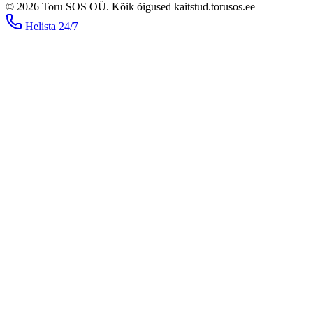
©
2026
Toru SOS OÜ
.
Kõik õigused kaitstud.
torusos.ee
Helista
24/7