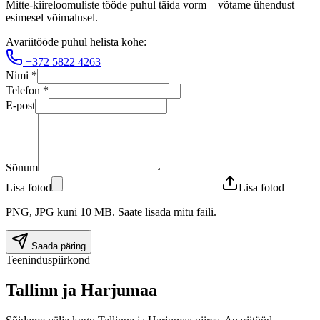
Mitte-kiireloomuliste tööde puhul täida vorm – võtame ühendust
esimesel võimalusel.
Avariitööde puhul helista kohe:
+372 5822 4263
Nimi
*
Telefon
*
E-post
Sõnum
Lisa fotod
Lisa fotod
PNG, JPG kuni 10 MB. Saate lisada mitu faili.
Saada päring
Teeninduspiirkond
Tallinn ja Harjumaa