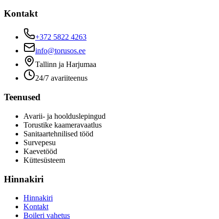
Kontakt
+372 5822 4263
info@torusos.ee
Tallinn ja Harjumaa
24/7 avariiteenus
Teenused
Avarii- ja hoolduslepingud
Torustike kaameravaatlus
Sanitaartehnilised tööd
Survepesu
Kaevetööd
​Küttesüsteem
Hinnakiri
Hinnakiri
Kontakt
Boileri vahetus