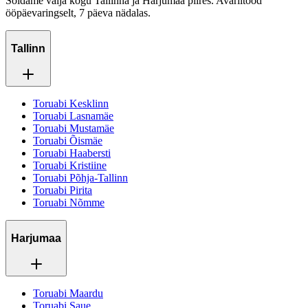
Sõidame välja kogu Tallinna ja Harjumaa piires. Avariitööd
ööpäevaringselt, 7 päeva nädalas.
Tallinn
Toruabi Kesklinn
Toruabi Lasnamäe
Toruabi Mustamäe
Toruabi Õismäe
Toruabi Haabersti
Toruabi Kristiine
Toruabi Põhja-Tallinn
Toruabi Pirita
Toruabi Nõmme
Harjumaa
Toruabi Maardu
Toruabi Saue