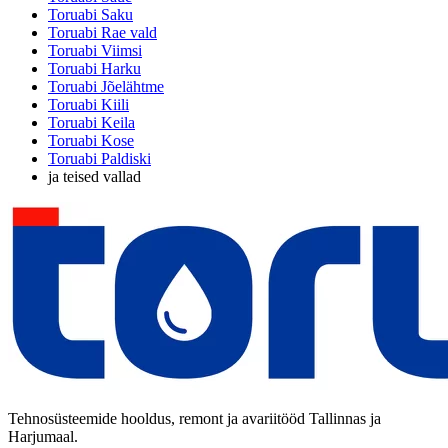
Toruabi Saku
Toruabi Rae vald
Toruabi Viimsi
Toruabi Harku
Toruabi Jõelähtme
Toruabi Kiili
Toruabi Keila
Toruabi Kose
Toruabi Paldiski
ja teised vallad
Tehnosüsteemide hooldus, remont ja avariitööd Tallinnas ja
Harjumaal.