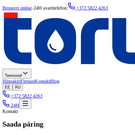
Broneeri online
·
24H avariitelefon
:
+372 5822 4263
Teenused
Hinnakiri
Firmast
Kontakt
Blog
EE
RU
+372 5822 4263
24H
Kontakt
Saada päring