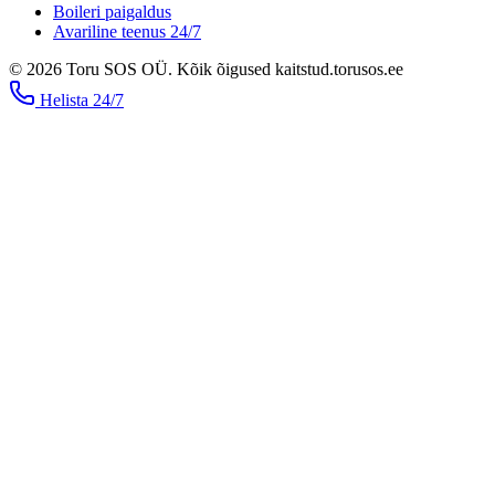
Boileri paigaldus
Avariline teenus 24/7
©
2026
Toru SOS OÜ
.
Kõik õigused kaitstud.
torusos.ee
Helista
24/7