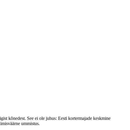
t kõnedest. See ei ole juhus: Eesti kortermajade keskmine
rkimisväärne ummistus.