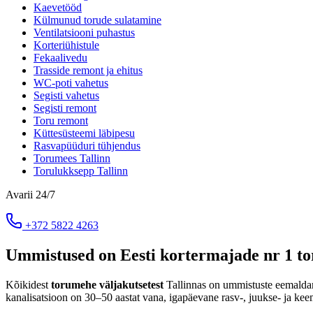
Kaevetööd
Külmunud torude sulatamine
Ventilatsiooni puhastus
Korteriühistule
Fekaalivedu
Trasside remont ja ehitus
WC-poti vahetus
Segisti vahetus
Segisti remont
Toru remont
Küttesüsteemi läbipesu
Rasvapüüduri tühjendus
Torumees Tallinn
Torulukksepp Tallinn
Avarii 24/7
+372 5822 4263
Ummistused on Eesti kortermajade nr 1 t
Kõikidest
torumehe väljakutsetest
Tallinnas on ummistuste eemaldam
kanalisatsioon on 30–50 aastat vana, igapäevane rasv-, juukse- ja kee