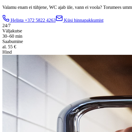
Valamu enam ei tühjene, WC ajab üle, vann ei voola? Torumees ummi
Helista
+372 5822 4263
Küsi hinnapakkumist
24/7
Väljakutse
30–60 min
Saabumine
al. 55 €
Hind