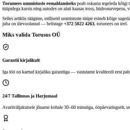
Torumees ummistuste eemaldamiseks
peab oskama tegeleda kõigi 
tüüpidega kursis ning autodes on alati kaasas tross, hüdrosurvepe
Selles artiklis räägime, milliseid ummistuste tüüpe esineb kõige sage
juba on ülevoolanud — helistage
+372 5822 4263
, torumees on teel.
Miks valida Torusos OÜ
Garantii kirjalikult
Iga töö on kaetud kirjaliku garantiiga — vastutame kvaliteedi eest pabe
24/7 Tallinnas ja Harjumaal
Avariiväljakutsele jõuame kohale 30–60 minutiga, ööpäevaringselt, se