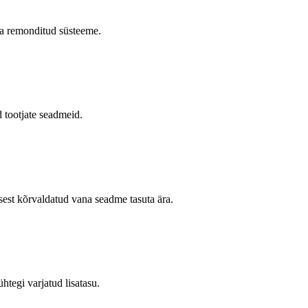
 ja remonditud süsteeme.
d tootjate seadmeid.
sest kõrvaldatud vana seadme tasuta ära.
tegi varjatud lisatasu.