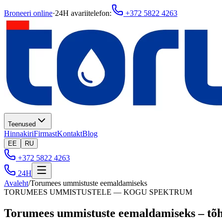
Broneeri online
·
24H avariitelefon
:
+372 5822 4263
Teenused
Hinnakiri
Firmast
Kontakt
Blog
EE
RU
+372 5822 4263
24H
Avaleht
/
Torumees ummistuste eemaldamiseks
TORUMEES UMMISTUSTELE — KOGU SPEKTRUM
Torumees ummistuste eemaldamiseks – tõ