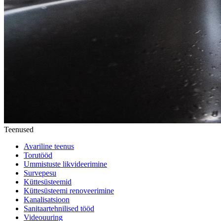
Teenused
Avariline teenus
Torutööd
Ummistuste likvideerimine
Survepesu
Küttesüsteemid
Küttesüsteemi renoveerimine
Kanalisatsioon
Sanitaartehnilised tööd
Videouuring