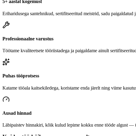
5+ aastat kogemust
Eriharidusega santehnikud, sertifitseeritud meistrid, sadu paigaldatud
Professionaalne varustus
Töötame kvaliteetsete tööriistadega ja paigaldame ainult sertifitseeritu
Puhas tööprotsess
Katame tööala kaitsekiledega, koristame enda järelt ning viime kasutu
Ausad hinnad
Läbipaistev hinnakiri, kõik kulud lepime kokku enne tööde algust — üh