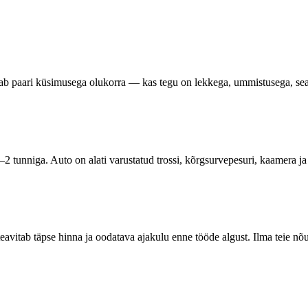
ustab paari küsimusega olukorra — kas tegu on lekkega, ummistusega, se
2 tunniga. Auto on alati varustatud trossi, kõrgsurvepesuri, kaamera j
vitab täpse hinna ja oodatava ajakulu enne tööde algust. Ilma teie nõus