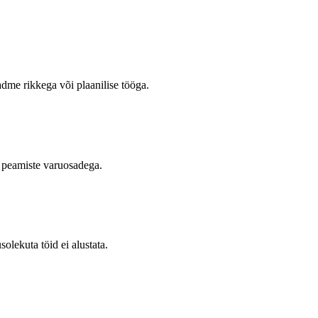
adme rikkega või plaanilise tööga.
a peamiste varuosadega.
olekuta töid ei alustata.