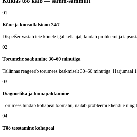
Kuidas töö käib — samm-sammult
01
Kõne ja konsultatsioon 24/7
Dispetšer vastab teie kõnele igal kellaajal, kuulab probleemi ja täps
02
Torumehe saabumine 30–60 minutiga
Tallinnas reageerib torumees keskmiselt 30–60 minutiga, Harjumaal 1–
03
Diagnostika ja hinnapakkumine
Torumees hindab kohapeal töömahu, näitab probleemi kliendile ning tea
04
Töö teostamine kohapeal