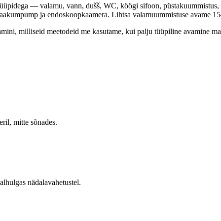
tüüpidega — valamu, vann, dušš, WC, köögi sifoon, püstakuummistus, 
su, vaakumpump ja endoskoopkaamera. Lihtsa valamuummistuse avame 15
damini, milliseid meetodeid me kasutame, kui palju tüüpiline avamine ma
ril, mitte sõnades.
alhulgas nädalavahetustel.