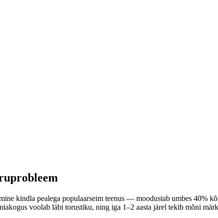
oruprobleem
ine kindla pealega populaarseim teenus — moodustab umbes 40% kõigis
miakogus voolab läbi torustiku, ning iga 1–2 aasta järel tekib mõni mä