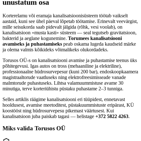
unustatum osa
Korterelamu või eramaja kanalisatsioonisüsteem töötab vaikselt
aastaid, kuni see ühel päeval lõpetab töötamise. Erinevalt veevärgist,
mille seisukorda saab pidevalt jälgida (rõhk, vesi voolab), on
kanalisatsioon «musta kasti» süsteem — seal tegutseb gravitatsioon,
bakterid ja aeglane kogunemine.
Torumees kanalisatsiooni
avamiseks ja puhastamiseks
peab oskama lugeda kaudseid märke
ja olema valmis kõikideks võimalikeks olukordadeks.
Torusos OÜ-s on kanalisatsiooni avamise ja puhastamise teenus üks
põhitegevusi. Igas autos on tross (mehaaniline ja elektriline),
professionaalne hüdrosurvepesur (kuni 200 bar), endoskoopkaamera
magistraaltorude vaatluseks ning elektrofreesimisseade vanade
malmtorude puhastuseks. Lihtsa valamuummistuse avame 30
minutiga, terve korteriühistu püstaku puhastame 2–3 tunniga.
Selles artiklis räägime kanalisatsiooni eri tüüpidest, ennetavast
hooldusest, avamise meetoditest, püstakuummistuste eripärast, KÜ
koostööst ning hüdrosurvepesu pikemast väärtusest. Kui
kanalisatsioon juba paiskab tagasi — helistage
+372 5822 4263
.
Miks valida Torusos OÜ