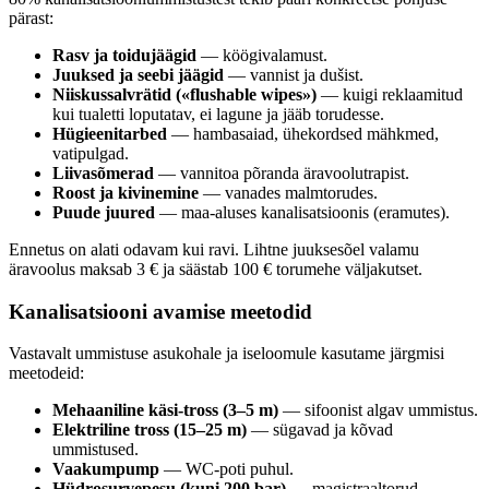
pärast:
Rasv ja toidujäägid
— köögivalamust.
Juuksed ja seebi jäägid
— vannist ja dušist.
Niiskussalvrätid («flushable wipes»)
— kuigi reklaamitud
kui tualetti loputatav, ei lagune ja jääb torudesse.
Hügieenitarbed
— hambasaiad, ühekordsed mähkmed,
vatipulgad.
Liivasõmerad
— vannitoa põranda äravoolutrapist.
Roost ja kivinemine
— vanades malmtorudes.
Puude juured
— maa-aluses kanalisatsioonis (eramutes).
Ennetus on alati odavam kui ravi. Lihtne juuksesõel valamu
äravoolus maksab 3 € ja säästab 100 € torumehe väljakutset.
Kanalisatsiooni avamise meetodid
Vastavalt ummistuse asukohale ja iseloomule kasutame järgmisi
meetodeid:
Mehaaniline käsi-tross (3–5 m)
— sifoonist algav ummistus.
Elektriline tross (15–25 m)
— sügavad ja kõvad
ummistused.
Vaakumpump
— WC-poti puhul.
Hüdrosurvepesu (kuni 200 bar)
— magistraaltorud,