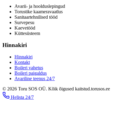
Avarii- ja hoolduslepingud
Torustike kaameravaatlus
Sanitaartehnilised tööd
Survepesu
Kaevetööd
​Küttesüsteem
Hinnakiri
Hinnakiri
Kontakt
Boileri vahetus
Boileri paigaldus
Avariline teenus 24/7
©
2026
Toru SOS OÜ
.
Kõik õigused kaitstud.
torusos.ee
Helista
24/7