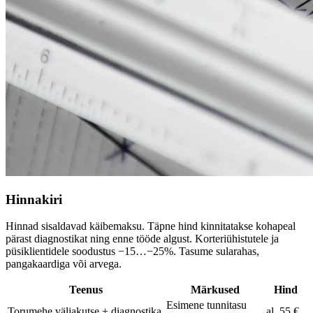
Hinnakiri
Hinnad sisaldavad käibemaksu. Täpne hind kinnitatakse kohapeal
pärast diagnostikat ning enne tööde algust. Korteriühistutele ja
püsiklientidele soodustus −15…−25%. Tasume sularahas,
pangakaardiga või arvega.
Teenus
Märkused
Hind
Esimene tunnitasu
Torumehe väljakutse + diagnostika
al. 55 €