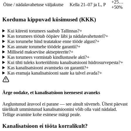
+25…
Öine / nädalavahetuse väljakutse
Kella 21–07 ja L, P
+50%
Korduma kippuvad küsimused (KKK)
Kui kiiresti torumees saabub Tallinnas?
+
Kas torumees töötab ööpäev läbi ja nädalavahetustel?
+
Kas torumehe hind teatatakse enne tööde algust?
+
Kas annate torumehe töödele garantii?
+
Milliseid makseviise aktsepteerite?
+
Kas torumees vormistab kindlustusele akti?
+
Kui tihti tuleks korteriühistu kanalisatsiooni hüdrosurvepesta?
+
Kas kanalisatsiooni avamiseks on garantii?
+
Kas eramaja kanalisatsiooni saate ka talvel avada?
+
Ärge oodake, et kanalisatsioon iseenesest avaneks
Aeglustunud äravool ei parane — see ainult süveneb. Ühest päevast
täielikult ummistunud kanalisatsioonini võib olla vaid nädalad.
Tellige avamine kohe esimese märgi peale.
Kanalisatsioon ei tööta korralikult?