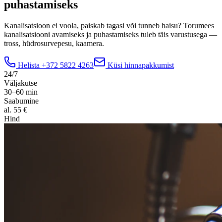
puhastamiseks
Kanalisatsioon ei voola, paiskab tagasi või tunneb haisu? Torumees
kanalisatsiooni avamiseks ja puhastamiseks tuleb täis varustusega —
tross, hüdrosurvepesu, kaamera.
Helista
+372 5822 4263
Küsi hinnapakkumist
24/7
Väljakutse
30–60 min
Saabumine
al. 55 €
Hind