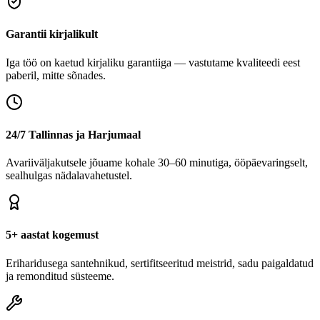
Garantii kirjalikult
Iga töö on kaetud kirjaliku garantiiga — vastutame kvaliteedi eest
paberil, mitte sõnades.
24/7 Tallinnas ja Harjumaal
Avariiväljakutsele jõuame kohale 30–60 minutiga, ööpäevaringselt,
sealhulgas nädalavahetustel.
5+ aastat kogemust
Eriharidusega santehnikud, sertifitseeritud meistrid, sadu paigaldatud
ja remonditud süsteeme.