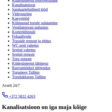
Küttesüsteemi renoveerimine
Kanalisatsioon
Sanitaartehnilised tööd
Videouuring
Kaevetööd
Külmunud torude sulatamine
Ventilatsiooni puhastus
Korteriühistule
Fekaalivedu
Trasside remont ja ehitus
WC-poti vahetus
Segisti vahetus
Segisti remont
Toru remont
Küttesüsteemi läbipesu
Rasvapüüduri tühjendus
Torumees Tallinn
Torulukksepp Tallinn
Avarii 24/7
+372 5822 4263
Kanalisatsioon on iga maja kõige