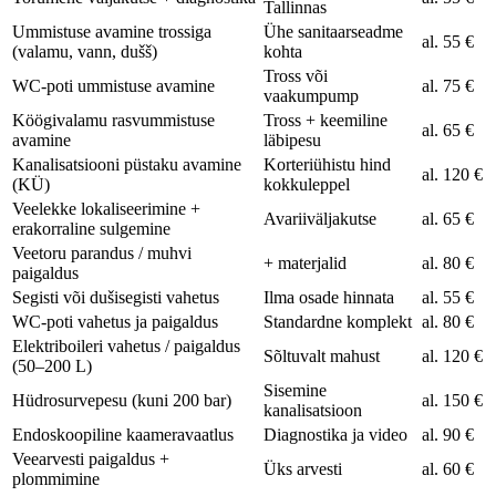
Tallinnas
Ummistuse avamine trossiga
Ühe sanitaarseadme
al. 55 €
(valamu, vann, dušš)
kohta
Tross või
WC-poti ummistuse avamine
al. 75 €
vaakumpump
Köögivalamu rasvummistuse
Tross + keemiline
al. 65 €
avamine
läbipesu
Kanalisatsiooni püstaku avamine
Korteriühistu hind
al. 120 €
(KÜ)
kokkuleppel
Veelekke lokaliseerimine +
Avariiväljakutse
al. 65 €
erakorraline sulgemine
Veetoru parandus / muhvi
+ materjalid
al. 80 €
paigaldus
Segisti või dušisegisti vahetus
Ilma osade hinnata
al. 55 €
WC-poti vahetus ja paigaldus
Standardne komplekt
al. 80 €
Elektriboileri vahetus / paigaldus
Sõltuvalt mahust
al. 120 €
(50–200 L)
Sisemine
Hüdrosurvepesu (kuni 200 bar)
al. 150 €
kanalisatsioon
Endoskoopiline kaameravaatlus
Diagnostika ja video
al. 90 €
Veearvesti paigaldus +
Üks arvesti
al. 60 €
plommimine