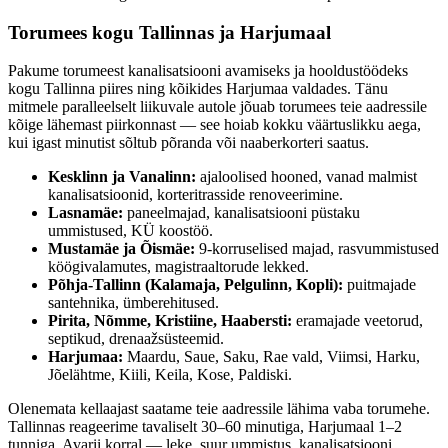
Torumees kogu Tallinnas ja Harjumaal
Pakume
torumeest kanalisatsiooni avamiseks ja hooldustöödeks
kogu Tallinna piires ning kõikides Harjumaa valdades. Tänu
mitmele paralleelselt liikuvale autole jõuab torumees teie aadressile
kõige lähemast piirkonnast — see hoiab kokku väärtuslikku aega,
kui igast minutist sõltub põranda või naaberkorteri saatus.
Kesklinn ja Vanalinn:
ajaloolised hooned, vanad malmist
kanalisatsioonid, korteritrasside renoveerimine.
Lasnamäe:
paneelmajad, kanalisatsiooni püstaku
ummistused, KÜ koostöö.
Mustamäe ja Õismäe:
9-korruselised majad, rasvummistused
köögivalamutes, magistraaltorude lekked.
Põhja-Tallinn (Kalamaja, Pelgulinn, Kopli):
puitmajade
santehnika, ümberehitused.
Pirita, Nõmme, Kristiine, Haabersti:
eramajade veetorud,
septikud, drenaažsüsteemid.
Harjumaa:
Maardu, Saue, Saku, Rae vald, Viimsi, Harku,
Jõelähtme, Kiili, Keila, Kose, Paldiski.
Olenemata kellaajast saatame teie aadressile lähima vaba torumehe.
Tallinnas reageerime tavaliselt 30–60 minutiga, Harjumaal 1–2
tunniga. Avarii korral — leke, suur ummistus, kanalisatsiooni