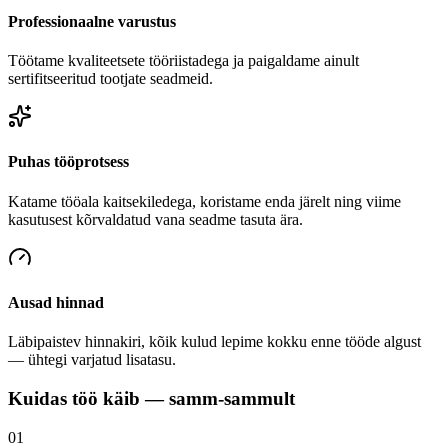
Professionaalne varustus
Töötame kvaliteetsete tööriistadega ja paigaldame ainult
sertifitseeritud tootjate seadmeid.
Puhas tööprotsess
Katame tööala kaitsekiledega, koristame enda järelt ning viime
kasutusest kõrvaldatud vana seadme tasuta ära.
Ausad hinnad
Läbipaistev hinnakiri, kõik kulud lepime kokku enne tööde algust
— ühtegi varjatud lisatasu.
Kuidas töö käib — samm-sammult
01