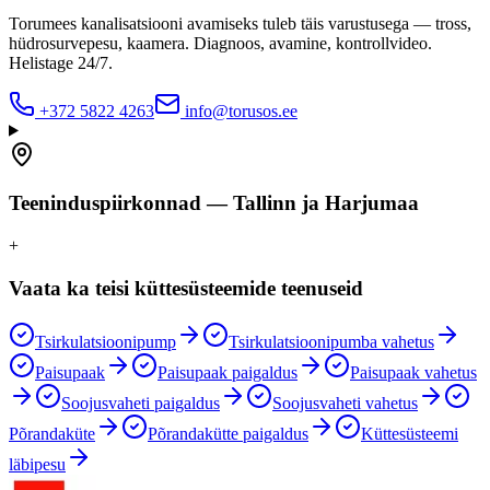
Torumees kanalisatsiooni avamiseks tuleb täis varustusega — tross,
hüdrosurvepesu, kaamera. Diagnoos, avamine, kontrollvideo.
Helistage 24/7.
+372 5822 4263
info@torusos.ee
Teeninduspiirkonnad — Tallinn ja Harjumaa
+
Vaata ka teisi küttesüsteemide teenuseid
Tsirkulatsioonipump
Tsirkulatsioonipumba vahetus
Paisupaak
Paisupaak paigaldus
Paisupaak vahetus
Soojusvaheti paigaldus
Soojusvaheti vahetus
Põrandaküte
Põrandakütte paigaldus
Küttesüsteemi
läbipesu