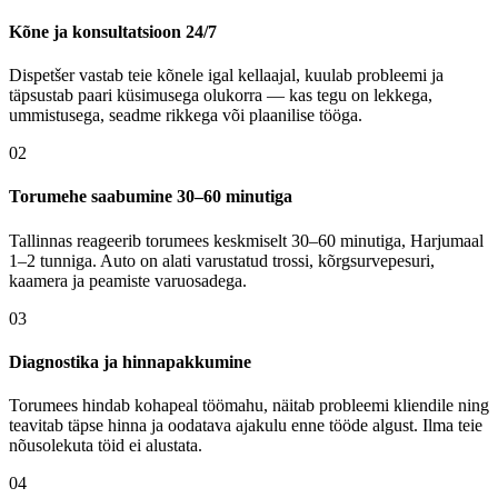
Kõne ja konsultatsioon 24/7
Dispetšer vastab teie kõnele igal kellaajal, kuulab probleemi ja
täpsustab paari küsimusega olukorra — kas tegu on lekkega,
ummistusega, seadme rikkega või plaanilise tööga.
02
Torumehe saabumine 30–60 minutiga
Tallinnas reageerib torumees keskmiselt 30–60 minutiga, Harjumaal
1–2 tunniga. Auto on alati varustatud trossi, kõrgsurvepesuri,
kaamera ja peamiste varuosadega.
03
Diagnostika ja hinnapakkumine
Torumees hindab kohapeal töömahu, näitab probleemi kliendile ning
teavitab täpse hinna ja oodatava ajakulu enne tööde algust. Ilma teie
nõusolekuta töid ei alustata.
04