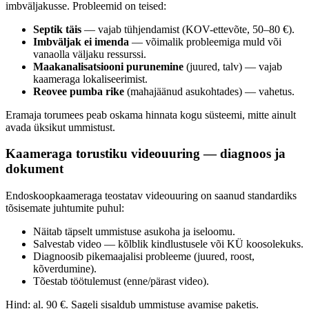
imbväljakusse. Probleemid on teised:
Septik täis
— vajab tühjendamist (KOV-ettevõte, 50–80 €).
Imbväljak ei imenda
— võimalik probleemiga muld või
vanaolla väljaku ressurssi.
Maakanalisatsiooni purunemine
(juured, talv) — vajab
kaameraga lokaliseerimist.
Reovee pumba rike
(mahajäänud asukohtades) — vahetus.
Eramaja torumees peab oskama hinnata kogu süsteemi, mitte ainult
avada üksikut ummistust.
Kaameraga torustiku videouuring — diagnoos ja
dokument
Endoskoopkaameraga teostatav videouuring on saanud standardiks
tõsisemate juhtumite puhul:
Näitab täpselt ummistuse asukoha ja iseloomu.
Salvestab video — kõlblik kindlustusele või KÜ koosolekuks.
Diagnoosib pikemaajalisi probleeme (juured, roost,
kõverdumine).
Tõestab töötulemust (enne/pärast video).
Hind: al. 90 €. Sageli sisaldub ummistuse avamise paketis.