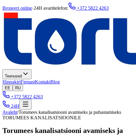
Broneeri online
·
24H avariitelefon
:
+372 5822 4263
Teenused
Hinnakiri
Firmast
Kontakt
Blog
EE
RU
+372 5822 4263
24H
Avaleht
/
Torumees kanalisatsiooni avamiseks ja puhastamiseks
TORUMEES KANALISATSIOONILE
Torumees kanalisatsiooni avamiseks ja