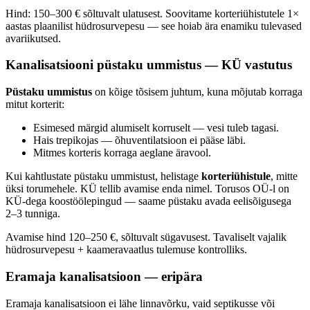
Hind: 150–300 € sõltuvalt ulatusest. Soovitame korteriühistutele 1×
aastas plaanilist hüdrosurvepesu — see hoiab ära enamiku tulevased
avariikutsed.
Kanalisatsiooni püstaku ummistus — KÜ vastutus
Püstaku ummistus
on kõige tõsisem juhtum, kuna mõjutab korraga
mitut korterit:
Esimesed märgid alumiselt korruselt — vesi tuleb tagasi.
Hais trepikojas — õhuventilatsioon ei pääse läbi.
Mitmes korteris korraga aeglane äravool.
Kui kahtlustate püstaku ummistust, helistage
korteriühistule
, mitte
üksi torumehele. KÜ tellib avamise enda nimel. Torusos OÜ-l on
KÜ-dega koostöölepingud — saame püstaku avada eelisõigusega
2–3 tunniga.
Avamise hind 120–250 €, sõltuvalt sügavusest. Tavaliselt vajalik
hüdrosurvepesu + kaameravaatlus tulemuse kontrolliks.
Eramaja kanalisatsioon — eripära
Eramaja kanalisatsioon ei lähe linnavõrku, vaid septikusse või