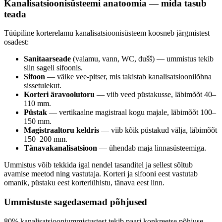
Kanalisatsioonisüsteemi anatoomia — mida tasub
teada
Tüüpiline korterelamu kanalisatsioonisüsteem koosneb järgmistest
osadest:
Sanitaarseade
(valamu, vann, WC, dušš) — ummistus tekib
siin sageli sifoonis.
Sifoon
— väike vee-pitser, mis takistab kanalisatsioonilõhna
sissetulekut.
Korteri äravoolutoru
— viib veed püstakusse, läbimõõt 40–
110 mm.
Püstak
— vertikaalne magistraal kogu majale, läbimõõt 100–
150 mm.
Magistraaltoru keldris
— viib kõik püstakud välja, läbimõõt
150–200 mm.
Tänavakanalisatsioon
— ühendab maja linnasüsteemiga.
Ummistus võib tekkida igal nendel tasanditel ja sellest sõltub
avamise meetod ning vastutaja. Korteri ja sifooni eest vastutab
omanik, püstaku eest korteriühistu, tänava eest linn.
Ummistuste sagedasemad põhjused
80% kanalisatsiooniummistustest tekib paari konkreetse põhjuse