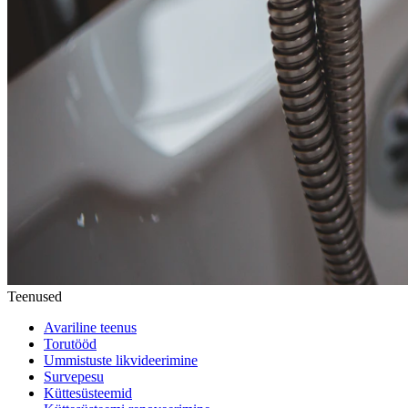
Teenused
Avariline teenus
Torutööd
Ummistuste likvideerimine
Survepesu
Küttesüsteemid