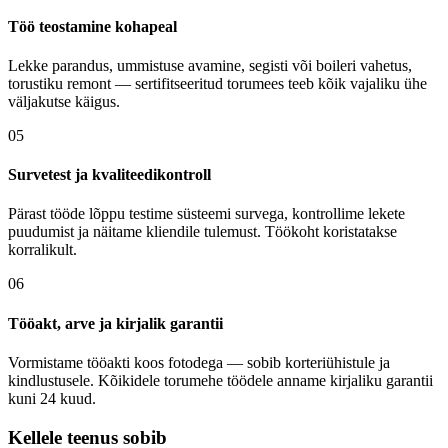
Töö teostamine kohapeal
Lekke parandus, ummistuse avamine, segisti või boileri vahetus,
torustiku remont — sertifitseeritud torumees teeb kõik vajaliku ühe
väljakutse käigus.
05
Survetest ja kvaliteedikontroll
Pärast tööde lõppu testime süsteemi survega, kontrollime lekete
puudumist ja näitame kliendile tulemust. Töökoht koristatakse
korralikult.
06
Tööakt, arve ja kirjalik garantii
Vormistame tööakti koos fotodega — sobib korteriühistule ja
kindlustusele. Kõikidele torumehe töödele anname kirjaliku garantii
kuni 24 kuud.
Kellele teenus sobib