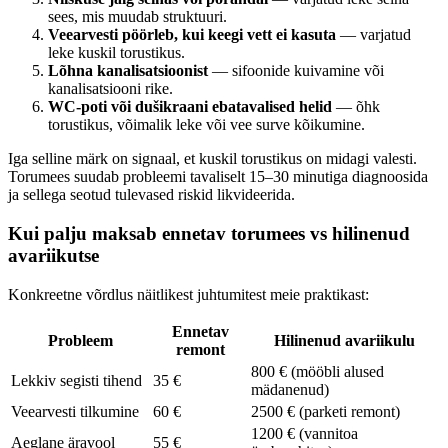
sees, mis muudab struktuuri.
Veearvesti pöörleb, kui keegi vett ei kasuta
— varjatud
leke kuskil torustikus.
Lõhna kanalisatsioonist
— sifoonide kuivamine või
kanalisatsiooni rike.
WC-poti või dušikraani ebatavalised helid
— õhk
torustikus, võimalik leke või vee surve kõikumine.
Iga selline märk on signaal, et kuskil torustikus on midagi valesti.
Torumees suudab probleemi tavaliselt 15–30 minutiga diagnoosida
ja sellega seotud tulevased riskid likvideerida.
Kui palju maksab ennetav torumees vs hilinenud
avariikutse
Konkreetne võrdlus näitlikest juhtumitest meie praktikast:
Ennetav
Probleem
Hilinenud avariikulu
remont
800 € (mööbli alused
Lekkiv segisti tihend
35 €
mädanenud)
Veearvesti tilkumine
60 €
2500 € (parketi remont)
1200 € (vannitoa
Aeglane äravool
55 €