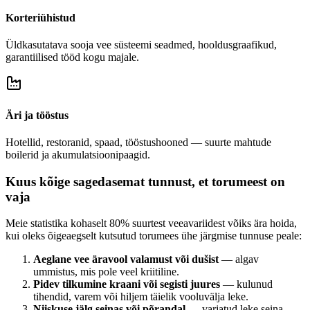
Korteriühistud
Üldkasutatava sooja vee süsteemi seadmed, hooldusgraafikud,
garantiilised tööd kogu majale.
Äri ja tööstus
Hotellid, restoranid, spaad, tööstushooned — suurte mahtude
boilerid ja akumulatsioonipaagid.
Kuus kõige sagedasemat tunnust, et torumeest on
vaja
Meie statistika kohaselt 80% suurtest veeavariidest võiks ära hoida,
kui oleks õigeaegselt kutsutud torumees ühe järgmise tunnuse peale:
Aeglane vee äravool valamust või dušist
— algav
ummistus, mis pole veel kriitiline.
Pidev tilkumine kraani või segisti juures
— kulunud
tihendid, varem või hiljem täielik vooluvälja leke.
Niiskuse jälg seinas või põrandal
— varjatud leke seina