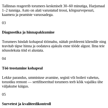
Tallinnas reageerib torumees keskmiselt 30–60 minutiga, Harjumaal
1–2 tunniga. Auto on alati varustatud trossi, kõrgsurvepesuri,
kaamera ja peamiste varuosadega.
03
Diagnostika ja hinnapakkumine
Torumees hindab kohapeal töömahu, näitab probleemi kliendile ning
teavitab täpse hinna ja oodatava ajakulu enne tööde algust. Ilma teie
nõusolekuta töid ei alustata.
04
Töö teostamine kohapeal
Lekke parandus, ummistuse avamine, segisti või boileri vahetus,
torustiku remont — sertifitseeritud torumees teeb kõik vajaliku ühe
väljakutse käigus.
05
Survetest ja kvaliteedikontroll