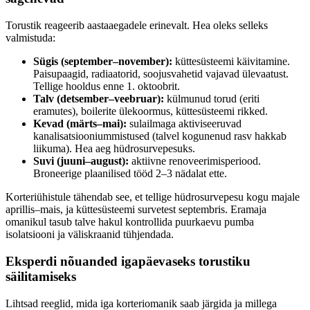
Torustik reageerib aastaaegadele erinevalt. Hea oleks selleks
valmistuda:
Sügis (september–november):
küttesüsteemi käivitamine.
Paisupaagid, radiaatorid, soojusvahetid vajavad ülevaatust.
Tellige hooldus enne 1. oktoobrit.
Talv (detsember–veebruar):
külmunud torud (eriti
eramutes), boilerite ülekoormus, küttesüsteemi rikked.
Kevad (märts–mai):
sulailmaga aktiviseeruvad
kanalisatsiooniummistused (talvel kogunenud rasv hakkab
liikuma). Hea aeg hüdrosurvepesuks.
Suvi (juuni–august):
aktiivne renoveerimisperiood.
Broneerige plaanilised tööd 2–3 nädalat ette.
Korteriühistule tähendab see, et tellige hüdrosurvepesu kogu majale
aprillis–mais, ja küttesüsteemi survetest septembris. Eramaja
omanikul tasub talve hakul kontrollida puurkaevu pumba
isolatsiooni ja väliskraanid tühjendada.
Eksperdi nõuanded igapäevaseks torustiku
säilitamiseks
Lihtsad reeglid, mida iga korteriomanik saab järgida ja millega