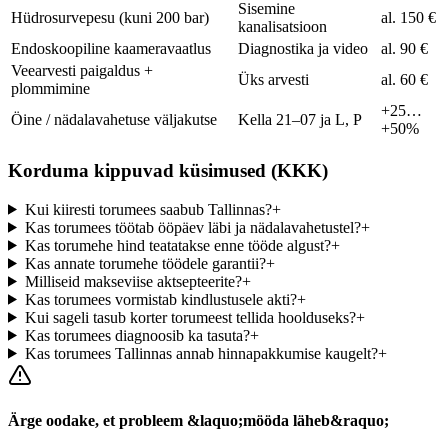
Sisemine
Hüdrosurvepesu (kuni 200 bar)
al. 150 €
kanalisatsioon
Endoskoopiline kaameravaatlus
Diagnostika ja video
al. 90 €
Veearvesti paigaldus +
Üks arvesti
al. 60 €
plommimine
+25…
Öine / nädalavahetuse väljakutse
Kella 21–07 ja L, P
+50%
Korduma kippuvad küsimused (KKK)
Kui kiiresti torumees saabub Tallinnas?
+
Kas torumees töötab ööpäev läbi ja nädalavahetustel?
+
Kas torumehe hind teatatakse enne tööde algust?
+
Kas annate torumehe töödele garantii?
+
Milliseid makseviise aktsepteerite?
+
Kas torumees vormistab kindlustusele akti?
+
Kui sageli tasub korter torumeest tellida hoolduseks?
+
Kas torumees diagnoosib ka tasuta?
+
Kas torumees Tallinnas annab hinnapakkumise kaugelt?
+
Ärge oodake, et probleem &laquo;mööda läheb&raquo;