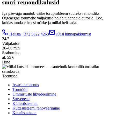
suuri remondikulusid
Iga päevaga muutub väike toruprobleem suureks remondiks.
Õigeaegne torumehe väljakutse hoiab tuhandeid eurosid. Loe,
kuidas tunda esimesi märke ja millal helistada.
Helista
+372 5822 4263
Küsi hinnapakkumist
24/7
Väljakutse
30–60 min
Saabumine
al. 55 €
Hind
Teenused
Avariline teenus
Torutööd
Ummistuste likvideerimine
Survepesu
Küttesüsteemid
Küttesüsteemi renoveerimine
Kanalisatsioon