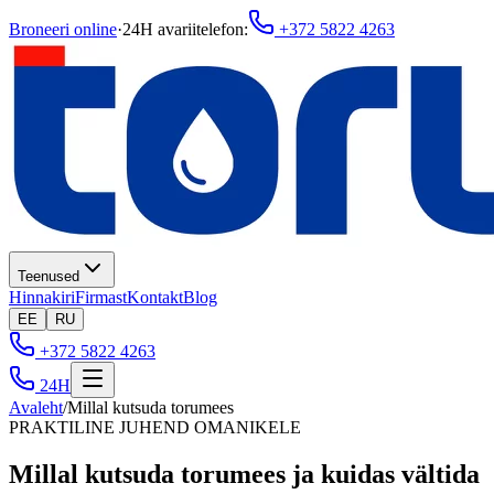
Broneeri online
·
24H avariitelefon
:
+372 5822 4263
Teenused
Hinnakiri
Firmast
Kontakt
Blog
EE
RU
+372 5822 4263
24H
Avaleht
/
Millal kutsuda torumees
PRAKTILINE JUHEND OMANIKELE
Millal kutsuda torumees ja kuidas vältida