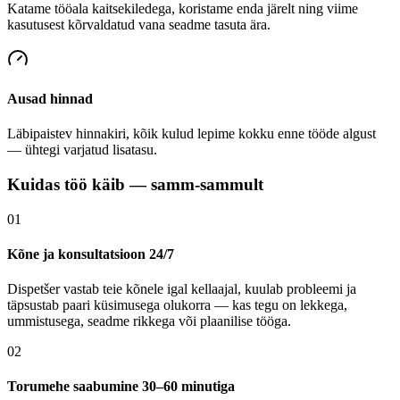
Katame tööala kaitsekiledega, koristame enda järelt ning viime
kasutusest kõrvaldatud vana seadme tasuta ära.
Ausad hinnad
Läbipaistev hinnakiri, kõik kulud lepime kokku enne tööde algust
— ühtegi varjatud lisatasu.
Kuidas töö käib — samm-sammult
01
Kõne ja konsultatsioon 24/7
Dispetšer vastab teie kõnele igal kellaajal, kuulab probleemi ja
täpsustab paari küsimusega olukorra — kas tegu on lekkega,
ummistusega, seadme rikkega või plaanilise tööga.
02
Torumehe saabumine 30–60 minutiga