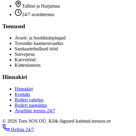
Tallinn ja Harjumaa
24/7 avariiteenus
Teenused
Avarii- ja hoolduslepingud
Torustike kaameravaatlus
Sanitaartehnilised tööd
Survepesu
Kaevetööd
​Küttesüsteem
Hinnakiri
Hinnakiri
Kontakt
Boileri vahetus
Boileri paigaldus
Avariline teenus 24/7
©
2026
Toru SOS OÜ
.
Kõik õigused kaitstud.
torusos.ee
Helista
24/7