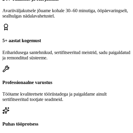
Avariiväljakutsele jõuame kohale 30–60 minutiga, ööpäevaringselt,
sealhulgas nädalavahetustel.
5+ aastat kogemust
Eriharidusega santehnikud, sertifitseeritud meistrid, sadu paigaldatud
ja remonditud süsteeme.
Professionaalne varustus
Töötame kvaliteetsete tööriistadega ja paigaldame ainult
sertifitseeritud tootjate seadmeid.
Puhas tööprotsess