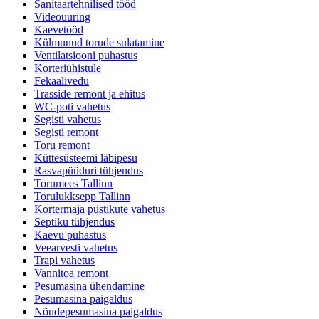
Sanitaartehnilised tööd
Videouuring
Kaevetööd
Külmunud torude sulatamine
Ventilatsiooni puhastus
Korteriühistule
Fekaalivedu
Trasside remont ja ehitus
WC-poti vahetus
Segisti vahetus
Segisti remont
Toru remont
Küttesüsteemi läbipesu
Rasvapüüduri tühjendus
Torumees Tallinn
Torulukksepp Tallinn
Kortermaja püstikute vahetus
Septiku tühjendus
Kaevu puhastus
Veearvesti vahetus
Trapi vahetus
Vannitoa remont
Pesumasina ühendamine
Pesumasina paigaldus
Nõudepesumasina paigaldus