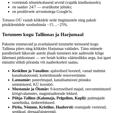
vormistab nõuetekohaseid arveid (vajalik kindlustusele);
on saadav 24/7 — avariikutse juhuks;
on positiivsete arvustustega Google'is.
Torusos OÜ vastab kõikidele neile tingimustele ning pakub
püsiklientidele soodushinda −15…−25%.
Torumees kogu Tallinnas ja Harjumaal
Pakume
ennetavaid ja avariialaseid torumehe teenuseid
kogu
Tallinna piires ning kõikides Harjumaa valdades. Tänu mitmele
paralleelselt liikuvale autole jõuab torumees teie aadressile kõige
lähemast piirkonnast — see hoiab kokku väärtuslikku aega, kui igast
minutist sõltub põranda või naaberkorteri saatus.
Kesklinn ja Vanalinn:
ajaloolised hooned, vanad malmist
kanalisatsioonid, korteritrasside renoveerimine.
Lasnamäe:
paneelmajad, kanalisatsiooni püstaku
ummistused, KÜ koostöö.
Mustamäe ja Õismäe:
9-korruselised majad, rasvummistused
köögivalamutes, magistraaltorude lekked.
Põhja-Tallinn (Kalamaja, Pelgulinn, Kopli):
puitmajade
santehnika, ümberehitused.
Pirita, Nõmme, Kristiine, Haabersti:
eramajade veetorud,
septikud, drenaažsüsteemid.