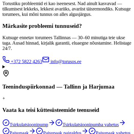
Torustiku probleemid ei kao iseenesest. Nad ainult kasvavad —
tilkumisest lekkeks, lekkest avariiks, avariist täisremondiks. Kutsuge
torumees, kui mõni tunnus on alles algusjärgus.
Märkasite probleemi tunnuseid?
Kutsuge ennetav torumees Tallinnas — 30–60 minutiga teie ukse
taga. Ausad hinnad, kirjalik garantii, eluaegne nõustamine. Helistage
24/7.
+372 5822 4263
info@torusos.ee
Teeninduspiirkonnad — Tallinn ja Harjumaa
+
Vaata ka teisi küttesüsteemide teenuseid
Tsirkulatsioonipump
Tsirkulatsioonipumba vahetus
Paisupaak
Paisupaak paigaldus
Paisupaak vahetus