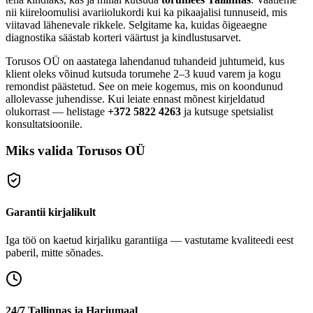
nii kiireloomulisi avariiolukordi kui ka pikaajalisi tunnuseid, mis
viitavad lähenevale rikkele. Selgitame ka, kuidas õigeaegne
diagnostika säästab korteri väärtust ja kindlustusarvet.
Torusos OÜ on aastatega lahendanud tuhandeid juhtumeid, kus
klient oleks võinud kutsuda torumehe 2–3 kuud varem ja kogu
remondist päästetud. See on meie kogemus, mis on koondunud
allolevasse juhendisse. Kui leiate ennast mõnest kirjeldatud
olukorrast — helistage
+372 5822 4263
ja kutsuge spetsialist
konsultatsioonile.
Miks valida Torusos OÜ
Garantii kirjalikult
Iga töö on kaetud kirjaliku garantiiga — vastutame kvaliteedi eest
paberil, mitte sõnades.
24/7 Tallinnas ja Harjumaal