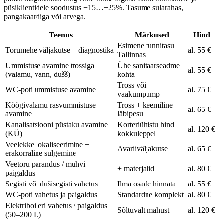
püsiklientidele soodustus −15…−25%. Tasume sularahas,
pangakaardiga või arvega.
Teenus
Märkused
Hind
Esimene tunnitasu
Torumehe väljakutse + diagnostika
al. 55 €
Tallinnas
Ummistuse avamine trossiga
Ühe sanitaarseadme
al. 55 €
(valamu, vann, dušš)
kohta
Tross või
WC-poti ummistuse avamine
al. 75 €
vaakumpump
Köögivalamu rasvummistuse
Tross + keemiline
al. 65 €
avamine
läbipesu
Kanalisatsiooni püstaku avamine
Korteriühistu hind
al. 120 €
(KÜ)
kokkuleppel
Veelekke lokaliseerimine +
Avariiväljakutse
al. 65 €
erakorraline sulgemine
Veetoru parandus / muhvi
+ materjalid
al. 80 €
paigaldus
Segisti või dušisegisti vahetus
Ilma osade hinnata
al. 55 €
WC-poti vahetus ja paigaldus
Standardne komplekt
al. 80 €
Elektriboileri vahetus / paigaldus
Sõltuvalt mahust
al. 120 €
(50–200 L)