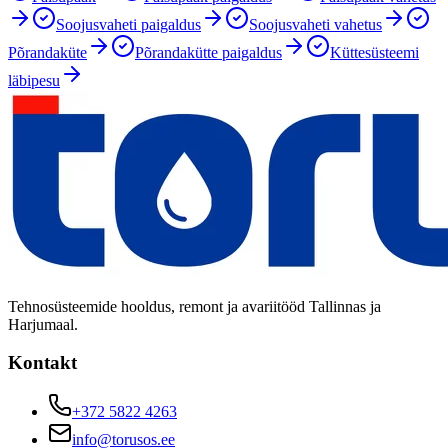
Soojusvaheti paigaldus
Soojusvaheti vahetus
Põrandaküte
Põrandakütte paigaldus
Küttesüsteemi
läbipesu
Tehnosüsteemide hooldus, remont ja avariitööd Tallinnas ja
Harjumaal.
Kontakt
+372 5822 4263
info@torusos.ee