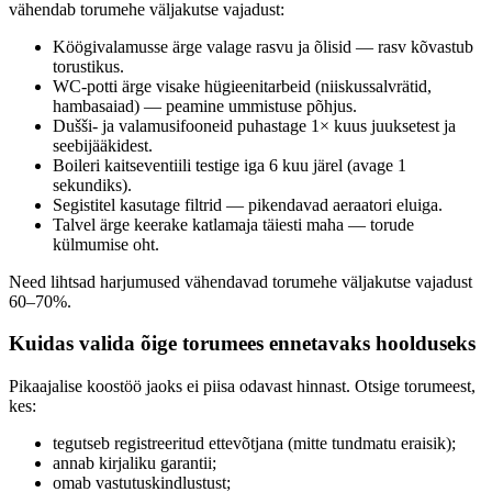
vähendab torumehe väljakutse vajadust:
Köögivalamusse ärge valage rasvu ja õlisid — rasv kõvastub
torustikus.
WC-potti ärge visake hügieenitarbeid (niiskussalvrätid,
hambasaiad) — peamine ummistuse põhjus.
Dušši- ja valamusifooneid puhastage 1× kuus juuksetest ja
seebijääkidest.
Boileri kaitseventiili testige iga 6 kuu järel (avage 1
sekundiks).
Segistitel kasutage filtrid — pikendavad aeraatori eluiga.
Talvel ärge keerake katlamaja täiesti maha — torude
külmumise oht.
Need lihtsad harjumused vähendavad torumehe väljakutse vajadust
60–70%.
Kuidas valida õige torumees ennetavaks hoolduseks
Pikaajalise koostöö jaoks ei piisa odavast hinnast. Otsige torumeest,
kes:
tegutseb registreeritud ettevõtjana (mitte tundmatu eraisik);
annab kirjaliku garantii;
omab vastutuskindlustust;