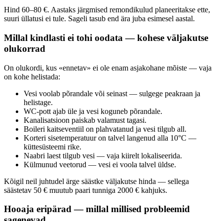
Hind 60–80 €. Aastaks järgmised remondikulud planeeritakse ette,
suuri üllatusi ei tule. Sageli tasub end ära juba esimesel aastal.
Millal kindlasti ei tohi oodata — kohese väljakutse
olukorrad
On olukordi, kus «ennetav» ei ole enam asjakohane mõiste — vaja
on kohe helistada:
Vesi voolab põrandale või seinast — sulgege peakraan ja
helistage.
WC-pott ajab üle ja vesi koguneb põrandale.
Kanalisatsioon paiskab valamust tagasi.
Boileri kaitseventiil on plahvatanud ja vesi tilgub all.
Korteri sisetemperatuur on talvel langenud alla 10°C —
küttesüsteemi rike.
Naabri laest tilgub vesi — vaja kiirelt lokaliseerida.
Külmunud veetorud — vesi ei voola talvel üldse.
Kõigil neil juhtudel ärge säästke väljakutse hinda — sellega
säästetav 50 € muutub paari tunniga 2000 € kahjuks.
Hooaja eripärad — millal millised probleemid
sagenevad