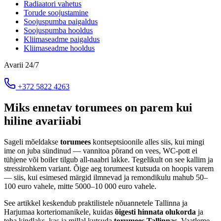
Radiaatori vahetus
Torude soojustamine
Soojuspumba paigaldus
Soojuspumba hooldus
Kliimaseadme paigaldus
Kliimaseadme hooldus
Avarii 24/7
+372 5822 4263
Miks ennetav torumees on parem kui
hiline avariiabi
Sageli mõeldakse
torumees
kontseptsioonile alles siis, kui mingi
ime on juba sündinud — vannitoa põrand on vees, WC-pott ei
tühjene või boiler tilgub all-naabri lakke. Tegelikult on see kallim ja
stressirohkem variant. Õige aeg torumeest kutsuda on hoopis varem
— siis, kui esimesed märgid ilmnevad ja remondikulu mahub 50–
100 euro vahele, mitte 5000–10 000 euro vahele.
See artikkel keskendub praktilistele nõuannetele Tallinna ja
Harjumaa korteriomanikele, kuidas
õigesti hinnata olukorda
ja
teha kindlaks, kas ja millal kutsuda
torumees Tallinnas
. Vaatleme