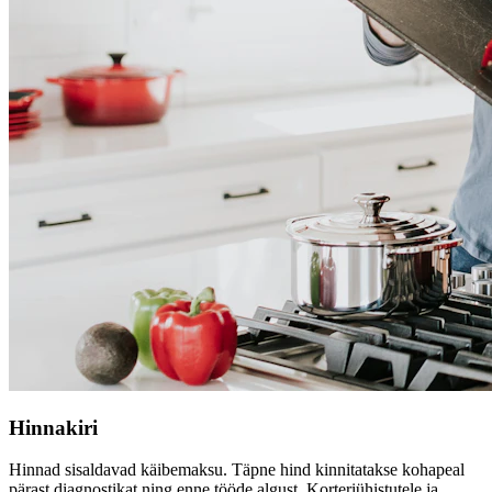
Hinnakiri
Hinnad sisaldavad käibemaksu. Täpne hind kinnitatakse kohapeal
pärast diagnostikat ning enne tööde algust. Korteriühistutele ja