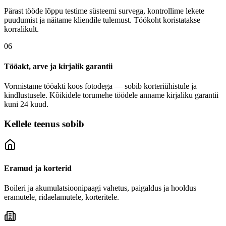
Pärast tööde lõppu testime süsteemi survega, kontrollime lekete
puudumist ja näitame kliendile tulemust. Töökoht koristatakse
korralikult.
06
Tööakt, arve ja kirjalik garantii
Vormistame tööakti koos fotodega — sobib korteriühistule ja
kindlustusele. Kõikidele torumehe töödele anname kirjaliku garantii
kuni 24 kuud.
Kellele teenus sobib
Eramud ja korterid
Boileri ja akumulatsioonipaagi vahetus, paigaldus ja hooldus
eramutele, ridaelamutele, korteritele.