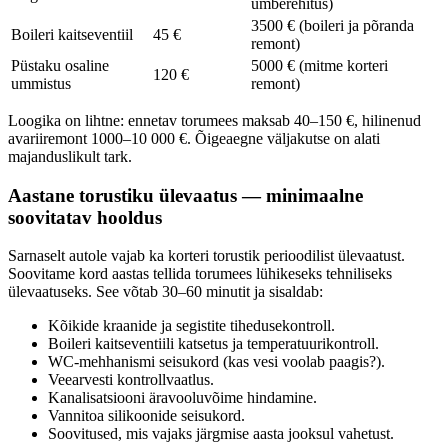
ümberehitus)
3500 € (boileri ja põranda
Boileri kaitseventiil
45 €
remont)
Püstaku osaline
5000 € (mitme korteri
120 €
ummistus
remont)
Loogika on lihtne: ennetav torumees maksab 40–150 €, hilinenud
avariiremont 1000–10 000 €. Õigeaegne väljakutse on alati
majanduslikult tark.
Aastane torustiku ülevaatus — minimaalne
soovitatav hooldus
Sarnaselt autole vajab ka korteri torustik perioodilist ülevaatust.
Soovitame kord aastas tellida torumees lühikeseks tehniliseks
ülevaatuseks. See võtab 30–60 minutit ja sisaldab:
Kõikide kraanide ja segistite tihedusekontroll.
Boileri kaitseventiili katsetus ja temperatuurikontroll.
WC-mehhanismi seisukord (kas vesi voolab paagis?).
Veearvesti kontrollvaatlus.
Kanalisatsiooni äravooluvõime hindamine.
Vannitoa silikoonide seisukord.
Soovitused, mis vajaks järgmise aasta jooksul vahetust.