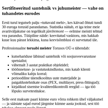
Sertifitseeritud santehnik vs juhumeister — vahe on
tuhandetes eurodes
Eesti turul tegutseb palju «tuttavaid mehi», kes käivad õhtuti tundi
30 euroga torusid parandamas. Statistika näitab, et iga teine meie
avariiväljakutse on tegelikult
järelremont
— eelmise meistri tehtud
vea parandus. Tüüpiline näide: keevitatud vasktoru, mis hakkab
kuue kuu pärast lekkima, kuna keevisõmblusi ei survetatud üle.
Professionaalne
toruabi meister
Torusos OÜ-s tähendab:
kutsehariduse läbinud santehnik või soojusveevarustuse
spetsialist;
vähemalt 3 aastat praktikat objektidel;
tööõnnetuse- ja vastutuskindlustus, mis katab klienti
võimaliku kahju korral;
perioodiline täiendkoolitus uute materjalide ja
paigaldustehnikate osas (PEX, multilayer, press-fittingud);
kirjalikud sisemise kvaliteedikontrolli reeglid — iga töö
lõpuks survetestitakse.
Selle eest maksate paari kümne euro võrra rohkem ühel väljakutsel
— ja säästate sajad eurod järgmise kümne aasta jooksul, sest töö
tehakse algusest peale õigesti.