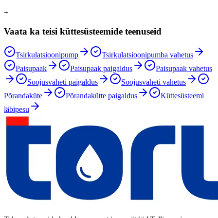
+
Vaata ka teisi küttesüsteemide teenuseid
Tsirkulatsioonipump
Tsirkulatsioonipumba vahetus
Paisupaak
Paisupaak paigaldus
Paisupaak vahetus
Soojusvaheti paigaldus
Soojusvaheti vahetus
Põrandaküte
Põrandakütte paigaldus
Küttesüsteemi
läbipesu