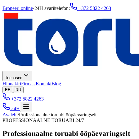
Broneeri online
·
24H avariitelefon
:
+372 5822 4263
Teenused
Hinnakiri
Firmast
Kontakt
Blog
EE
RU
+372 5822 4263
24H
Avaleht
/
Professionaalne toruabi ööpäevaringselt
PROFESSIONAALNE TORUABI 24/7
Professionaalne toruabi ööpäevaringselt