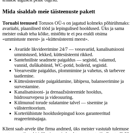
Mida sisaldab meie täisteenuste pakett
Toruabi teenused
Torusos OÜ-s on jagatud kolmeks põhirühmaks:
avariiabi, plaanilised tööd ja lepingulised hooldused. Üks ja sama
meister oskab teha kõike, mistõttu te ei pea eraldi otsima
«ummistuste meest» ja «küttesüsteemi meest».
Avariide likvideerimine 24/7 — veeavariid, kanalisatsiooni
ummistused, lekked, küttesüsteemi rikked.
Santehniliste seadmete paigaldus — segistid, valamud,
vannid, dušikabiinid, WC-potid, boilerid, segistid.
Veearvestite paigaldus, plommimine ja vahetus, sh tarbevee
taatlemine.
Küttesüsteemide paigaldamine, läbipesu, balanseerimine ja
survestamine.
Kanalisatsiooni- ja drenaažsüsteemide hooldus,
hüdrosurvepesu ja videouuring.
Külmunud torude sulatamine talvel — sisemine ja
välisterritoorium.
Korteriühistute hoolduslepingud koos garanteeritud
reageerimisajaga.
Klient saab arvele ühe firma andmed, üks meister vastutab tulemuse