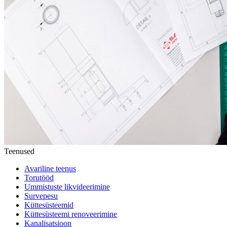
Teenused
Avariline teenus
Torutööd
Ummistuste likvideerimine
Survepesu
Küttesüsteemid
Küttesüsteemi renoveerimine
Kanalisatsioon