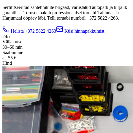
Sertifitseeritud santehnikute brigaad, varustatud autopark ja kirjalik
garantii — Torusos pakub professionaalset toruabi Tallinnas ja
Harjumaal ööpäev läbi. Telli toruabi numbril +372 5822 4263.
Helista
+372 5822 4263
Küsi hinnapakkumist
24/7
Väljakutse
30–60 min
Saabumine
al. 55 €
Hind