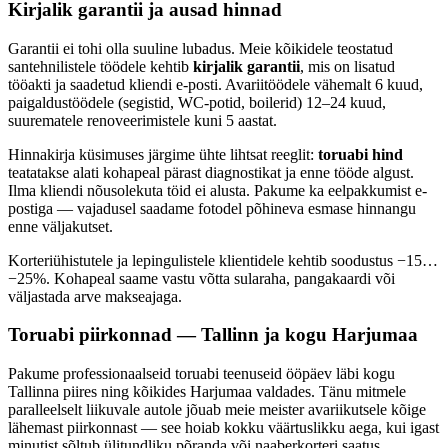
Kirjalik garantii ja ausad hinnad
Garantii ei tohi olla suuline lubadus. Meie kõikidele teostatud
santehnilistele töödele kehtib
kirjalik garantii
, mis on lisatud
tööakti ja saadetud kliendi e-posti. Avariitöödele vähemalt 6 kuud,
paigaldustöödele (segistid, WC-potid, boilerid) 12–24 kuud,
suurematele renoveerimistele kuni 5 aastat.
Hinnakirja küsimuses järgime ühte lihtsat reeglit:
toruabi hind
teatatakse alati kohapeal pärast diagnostikat ja enne tööde algust.
Ilma kliendi nõusolekuta töid ei alusta. Pakume ka eelpakkumist e-
postiga — vajadusel saadame fotodel põhineva esmase hinnangu
enne väljakutset.
Korteriühistutele ja lepingulistele klientidele kehtib soodustus −15…
−25%. Kohapeal saame vastu võtta sularaha, pangakaardi või
väljastada arve makseajaga.
Toruabi piirkonnad — Tallinn ja kogu Harjumaa
Pakume
professionaalseid toruabi teenuseid ööpäev läbi
kogu
Tallinna piires ning kõikides Harjumaa valdades. Tänu mitmele
paralleelselt liikuvale autole jõuab meie meister avariikutsele kõige
lähemast piirkonnast — see hoiab kokku väärtuslikku aega, kui igast
minutist sõltub ülitundliku põranda või naaberkorteri saatus.