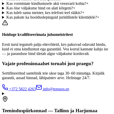
Kas vormistate kindlustusele akti veeavarii kohta?
+
Kas öise väljakutse hind on alati kõrgem?
+
Kas tuleb sama meister, kes telefoni teel rääkis?
+
Kas pakute ka hoolduslepinguid juriidilistele klientidele?
+
Hoiduge kvalifitseerimata juhumeistritest
Eesti turul tegutseb palju ettevõtteid, kes pakuvad odavaid hindu,
kuid ei oma kindlustust ega garantiid. Vea korral kannate kahju ise
— ja paranduse hind ületab algse väljakutse korduvalt.
Vajate professionaalset toruabi just praegu?
Sertifitseeritud santehnik teie ukse taga 30–60 minutiga. Kirjalik
garantii, ausad hinnad, läbipaistev arve. Helistage 24/7.
+372 5822 4263
info@torusos.ee
Teeninduspiirkonnad — Tallinn ja Harjumaa