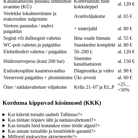
Kanalisatsiooni püstaku ummistuse
Korteriühistu hind
al. 120 €
avamine (KÜ)
kokkuleppel
Veelekke lokaliseerimine ja
Avariiväljakutse
al. 65 €
erakorraline sulgemine
Veetoru parandus / muhvi
+ materjalid
al. 80 €
paigaldus
Segisti või dušisegisti vahetus
Ilma osade hinnata
al. 55 €
WC-poti vahetus ja paigaldus
Standardne komplekt
al. 80 €
Elektriboileri vahetus / paigaldus
50–200 L
al. 120 €
Sisemine
Hüdrosurvepesu (kuni 200 bar)
al. 150 €
kanalisatsioon
Endoskoopiline kaameravaatlus
Diagnostika ja video
al. 90 €
Veearvesti paigaldus + plommimine
Üks arvesti
al. 60 €
+25…
Öine / nädalavahetuse väljakutse
Kella 21–07 ja P,L,P
+50%
Korduma kippuvad küsimused (KKK)
Kui kiiresti toruabi saabub Tallinnas?
+
Kas töötate ööpäev läbi ja nädalavahetustel?
+
Kas toruabi hind teatatakse enne tööde algust?
+
Kas annate toruabile ja torutöödele garantii?
+
Milliseid makseviise aktsepteerite?
+