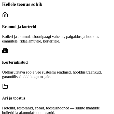
Kellele teenus sobib
Eramud ja korterid
Boileri ja akumulatsioonipaagi vahetus, paigaldus ja hooldus
eramutele, ridaelamutele, korteritele.
Korteriühistud
Üldkasutatava sooja vee süsteemi seadmed, hooldusgraafikud,
garantiilised tööd kogu majale.
Äri ja tööstus
Hotellid, restoranid, spaad, tööstushooned — suurte mahtude
boilerid ja akumulatsioonipaagid.