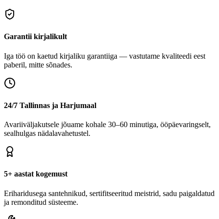
Garantii kirjalikult
Iga töö on kaetud kirjaliku garantiiga — vastutame kvaliteedi eest
paberil, mitte sõnades.
24/7 Tallinnas ja Harjumaal
Avariiväljakutsele jõuame kohale 30–60 minutiga, ööpäevaringselt,
sealhulgas nädalavahetustel.
5+ aastat kogemust
Eriharidusega santehnikud, sertifitseeritud meistrid, sadu paigaldatud
ja remonditud süsteeme.