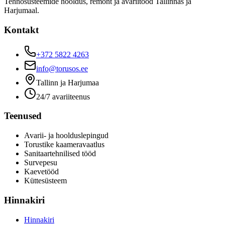
Tehnosüsteemide hooldus, remont ja avariitööd Tallinnas ja
Harjumaal.
Kontakt
+372 5822 4263
info@torusos.ee
Tallinn ja Harjumaa
24/7 avariiteenus
Teenused
Avarii- ja hoolduslepingud
Torustike kaameravaatlus
Sanitaartehnilised tööd
Survepesu
Kaevetööd
​Küttesüsteem
Hinnakiri
Hinnakiri