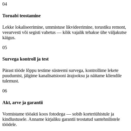
04
Toruabi teostamine
Lekke lokaliseerimine, ummistuse likvideerimine, torustiku remont,
veearvesti või segisti vahetus — kõik vajalik tehakse ühe väljakutse
käigus.
05
Survega kontroll ja test
Pärast tööde lõppu testime süsteemi survega, kontrollime lekete
puudumist, jälgime kanalisatsiooni ärajooksu ja näitame kliendile
tulemust.
06
Akt, arve ja garantii
Vormistame tööakti koos fotodega — sobib korteriühistule ja
kindlustusele. Anname kirjaliku garantii teostatud santehnilistele
töödele.