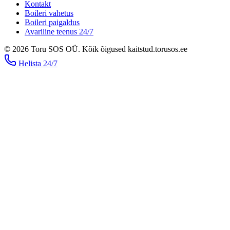
Kontakt
Boileri vahetus
Boileri paigaldus
Avariline teenus 24/7
©
2026
Toru SOS OÜ
.
Kõik õigused kaitstud.
torusos.ee
Helista
24/7