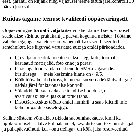
eest, garantii on kirjalik ning vajadusel teeme tasuta järelkontrolli 30
päeva jooksul.
Kuidas tagame teenuse kvaliteedi ööpäevaringselt
Ööpäevaringne
toruabi väljakutse
ei tähenda meil seda, et öösel
saadetakse väsinud praktikant ja päeval kogenud meister. Töötame
vahetustega, igas vahetuses on vähemalt kaks sertifitseeritud
santehnikut, kes liiguvad varustatud autoga eraldi piirkondades.
Iga väljakutse dokumenteeritakse: aeg, koht, töömaht,
kasutatud materjalid, foto enne ja pärast.
Pärast iga tööd saadame kliendile SMS-i tagasiside-
küsitlusega — meie keskmine hinne on 4,9/5.
Kõik töövahendid (tross, kaamera, surveseade) läbivad iga 2
nädala järel funktsionaalse kontrolli.
Sõidukid läbivad nädalase tehnilise hoolduse, et
avariiväljakutse ei jääks autoriku taha.
Dispetšer-keskus töötab eraldi numbril ja saab kliendi info
kohe brigaadile sisselogiga.
Selline süsteem võimaldab pidada saabumisaegadest kinni ka
tippkoormusel — talve külmalainetel, kevadiste suurte vihmade ajal
ja pühapäevaõhtuti, kui «onu trelliga» on kõik juba reserveeritud.