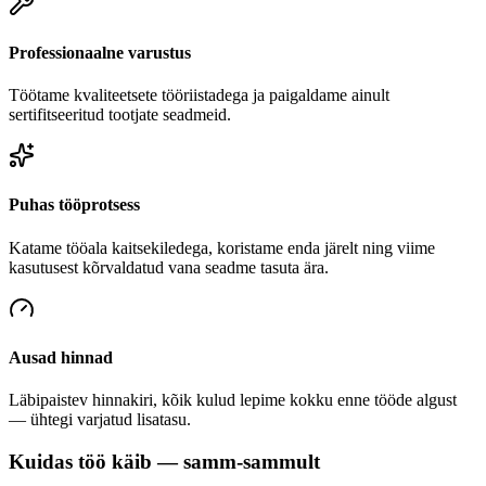
Professionaalne varustus
Töötame kvaliteetsete tööriistadega ja paigaldame ainult
sertifitseeritud tootjate seadmeid.
Puhas tööprotsess
Katame tööala kaitsekiledega, koristame enda järelt ning viime
kasutusest kõrvaldatud vana seadme tasuta ära.
Ausad hinnad
Läbipaistev hinnakiri, kõik kulud lepime kokku enne tööde algust
— ühtegi varjatud lisatasu.
Kuidas töö käib — samm-sammult