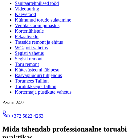
Sanitaartehnilised tööd
Videouuring
Kaevetööd
Külmunud torude sulatamine
Ventilatsiooni puhastus
Korteriühistule
Fekaalivedu
Trasside remont ja ehitus
WC-poti vahetus
Segisti vahetus
Segisti remont
Toru remont
Küttesüsteemi läbipesu
Rasvapüüduri tühjendus
Torumees Tallinn
Torulukksepp Tallinn
Kortermaja püstikute vahetus
Avarii 24/7
+372 5822 4263
Mida tähendab professionaalne toruabi
praktikas