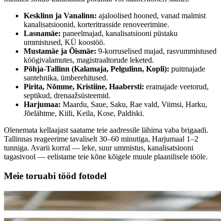
Kesklinn ja Vanalinn:
ajaloolised hooned, vanad malmist
kanalisatsioonid, korteritrasside renoveerimine.
Lasnamäe:
paneelmajad, kanalisatsiooni püstaku
ummistused, KÜ koostöö.
Mustamäe ja Õismäe:
9-korruselised majad, rasvummistused
köögivalamutes, magistraaltorude leketed.
Põhja-Tallinn (Kalamaja, Pelgulinn, Kopli):
puitmajade
santehnika, ümberehitused.
Pirita, Nõmme, Kristiine, Haabersti:
eramajade veetorud,
septikud, drenaažsüsteemid.
Harjumaa:
Maardu, Saue, Saku, Rae vald, Viimsi, Harku,
Jõelähtme, Kiili, Keila, Kose, Paldiski.
Olenemata kellaajast saatame teie aadressile lähima vaba brigaadi.
Tallinnas reageerime tavaliselt 30–60 minutiga, Harjumaal 1–2
tunniga. Avarii korral — leke, suur ummistus, kanalisatsiooni
tagasivool — eelistame teie kõne kõigele muule plaanilisele tööle.
Meie toruabi tööd fotodel