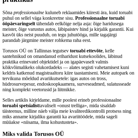
Sõna
professionaalne
kuluneb reklaamides kiiresti ära, kuid toruabi
puhul on sellel väga konkreetne sisu.
Professionaalne toruabi
ööpäevaringselt
tähendab eelkõige nelja asja: õige haridusega
meister, õige varustus autos, läbipaistev hind ja kirjalik garantii. Kui
kasvõi üks neist puudub, on tegu juhutööga, mille tagajärgi
parandab järgmine meister rohkema raha eest.
Torusos OÜ on Tallinnas tegutsev
toruabi ettevõte
, kelle
santehnikud on omandanud eriharidust kutsekoolides, läbinud
praktika erinevatel objektidel ja on igapäevaselt valmis
kõikvõimalikeks olukordadeks — alates segisti vahetamisest kuni
keldris katkenud magistraaltoru kiire taastamiseni. Meie autopark on
tervikuna mõeldud avariikutsetele: igas autos on tross,
hüdrosurvepesur, endoskoopkaamera, surveseadmed, sulatusseade
ning komplekt veetorusid ja liitmikke.
Selles artiklis kirjeldame, mille poolest erineb professionaalne
toruabi spetsialist
tavaliselt «onust trelliga», mida sisaldab
täisteenus, milline näeb välja meie kvaliteedikontrolli protsess ning
miks anname kirjaliku garantii ka avariitöödele, mida sageli
müüakse «niisama, ilma kohustusteta».
Miks valida Torusos OÜ