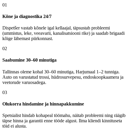
01
Kõne ja diagnostika 24/7
Dispetšer vastab kõnele igal kellaajal, täpsustab probleemi
(ummistus, leke, veeavarii, kanalisatsiooni rike) ja saadab brigaadi
kõige lähemast piirkonnast.
02
Saabumine 30–60 minutiga
Tallinnas oleme kohal 30–60 minutiga, Harjumaal 1–2 tunniga.
Auto on varustatud trossi, hüdrosurvepesu, endoskoopkaamera ja
veetorude varuosadega.
03
Olukorra hindamine ja hinnapakkumine
Spetsialist hindab kohapeal töömahu, näitab probleemi ning räägib
täpse hinna ja garantii enne tööde algust. Ilma kliendi kinnituseta
töid ei alusta.