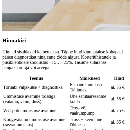
Hinnakiri
Hinnad sisaldavad käibemaksu. Täpne hind kinnitatakse kohapeal
pärast diagnostikat ning enne tööde algust. Korteriühistutele ja
püsiklientidele soodustus −15…−25%. Tasume sularahas,
pangakaardiga või arvega.
Teenus
Märkused
Hind
Esmane tunnitasu
Toruabi väljakutse + diagnostika
al. 55 €
Tallinnas
Ummistuse avamine trossiga
Ühe sanitaarseadme
al. 55 €
(valamu, vann, dušš)
kohta
Tross või
WC-poti ummistuse avamine
al. 75 €
vaakumpump
Köögivalamu ummistuse avamine
Tross + keemiline
al. 65 €
(rasvaummistus)
läbipesu