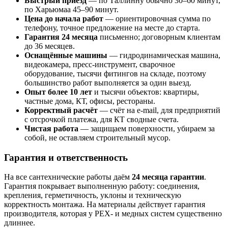
Быстрый приезд
— по Таллинну обычно 30–60 минут,
по Харьюмаа 45–90 минут.
Цена до начала работ
— ориентировочная сумма по
телефону, точное предложение на месте до старта.
Гарантия 24 месяца
письменно; договорным клиентам
до 36 месяцев.
Оснащённые машины
— гидродинамическая машина,
видеокамера, пресс-инструмент, сварочное
оборудование, тысячи фитингов на складе, поэтому
большинство работ выполняется за один выезд.
Опыт более 10 лет
и тысячи объектов: квартиры,
частные дома, КТ, офисы, рестораны.
Корректный расчёт
— счёт на e-mail, для предприятий
с отсрочкой платежа, для КТ сводные счета.
Чистая работа
— защищаем поверхности, убираем за
собой, не оставляем строительный мусор.
Гарантия и ответственность
На все сантехнические работы даём
24 месяца гарантии
.
Гарантия покрывает выполненную работу: соединения,
крепления, герметичность, уклоны и техническую
корректность монтажа. На материалы действует гарантия
производителя, которая у PEX- и медных систем существенно
длиннее.