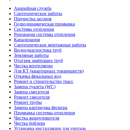
Аварийная служба
Сантехнические работы
Прочистка засоров
Гидродинамическая промывка
Системы отопления
Реновация системы отопления
Канализация
Сантехнические монтажные работы
Видеодиагностика труб
Земляные работы
Отогрев замёрзших труб
Чистка вентиляции
Для КТ (квартирных товариществ)
Откачка фекальных вод
Ремонт и строительство трасс
Замена туалета (WC)
Замена смесителя
Ремонт смесителя
Ремонт трубы
Замена картриджа фильтра
Промывка системы отопления
Чистка жироуловителя
Чистка бойлера
Установка инсталляции для унитаза