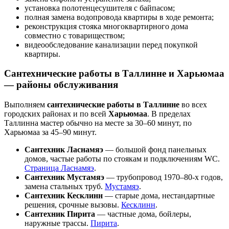
установка полотенцесушителя с байпасом;
полная замена водопровода квартиры в ходе ремонта;
реконструкция стояка многоквартирного дома
совместно с товариществом;
видеообследование канализации перед покупкой
квартиры.
Сантехнические работы в Таллинне и Харьюмаа
— районы обслуживания
Выполняем
сантехнические работы в Таллинне
во всех
городских районах и по всей
Харьюмаа
. В пределах
Таллинна мастер обычно на месте за 30–60 минут, по
Харьюмаа за 45–90 минут.
Сантехник Ласнамяэ
— большой фонд панельных
домов, частые работы по стоякам и подключениям WC.
Страница Ласнамяэ
.
Сантехник Мустамяэ
— трубопровод 1970–80-х годов,
замена стальных труб.
Мустамяэ
.
Сантехник Кесклинн
— старые дома, нестандартные
решения, срочные вызовы.
Кесклинн
.
Сантехник Пирита
— частные дома, бойлеры,
наружные трассы.
Пирита
.