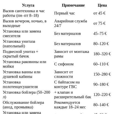
Услуга
Примечание
Цена
Вызов сантехника и час
Первый час
от 45 €
работы (пн–пт 8–18)
Вызов вечером, ночью, в
Аварийная служба
от 75 €
выходные
24/7
Установка или замена
Без материалов
45–75 €
смесителя
Установка унитаза
Без материалов
80–120 €
(напольный)
Подвесной унитаз +
Зависит от монтажа
180–320 €
скрытый бачок
рамы
Установка раковины или
С сифоном
60–110 €
мойки
Установка ванны или
Зависит от
150–280 €
душевой кабины
сложности
Установка
С байпасом на
90–180 €
полотенцесушителя
контуре ГВС
Установка бойлера (50–200
+ клапан и
120–220 €
л)
расширительный бак
Обслуживание бойлера
Рекомендуется
80–140 €
(анод, промывка)
каждые 18–24 мес
Установка или замена