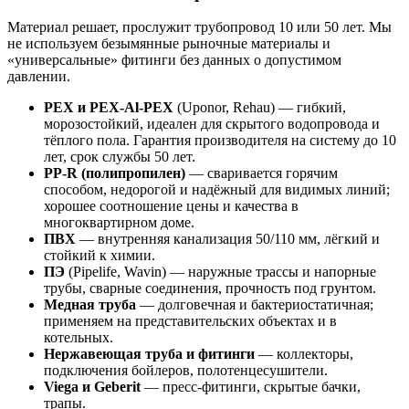
Материал решает, прослужит трубопровод 10 или 50 лет. Мы
не используем безымянные рыночные материалы и
«универсальные» фитинги без данных о допустимом
давлении.
PEX и PEX-Al-PEX
(Uponor, Rehau) — гибкий,
морозостойкий, идеален для скрытого водопровода и
тёплого пола. Гарантия производителя на систему до 10
лет, срок службы 50 лет.
PP-R (полипропилен)
— сваривается горячим
способом, недорогой и надёжный для видимых линий;
хорошее соотношение цены и качества в
многоквартирном доме.
ПВХ
— внутренняя канализация 50/110 мм, лёгкий и
стойкий к химии.
ПЭ
(Pipelife, Wavin) — наружные трассы и напорные
трубы, сварные соединения, прочность под грунтом.
Медная труба
— долговечная и бактериостатичная;
применяем на представительских объектах и в
котельных.
Нержавеющая труба и фитинги
— коллекторы,
подключения бойлеров, полотенцесушители.
Viega и Geberit
— пресс-фитинги, скрытые бачки,
трапы.