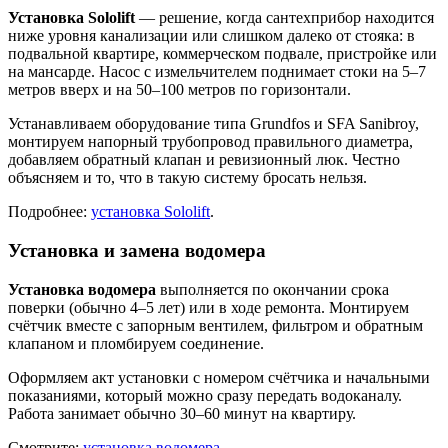
Установка Sololift
— решение, когда сантехприбор находится
ниже уровня канализации или слишком далеко от стояка: в
подвальной квартире, коммерческом подвале, пристройке или
на мансарде. Насос с измельчителем поднимает стоки на 5–7
метров вверх и на 50–100 метров по горизонтали.
Устанавливаем оборудование типа Grundfos и SFA Sanibroy,
монтируем напорный трубопровод правильного диаметра,
добавляем обратный клапан и ревизионный люк. Честно
объясняем и то, что в такую систему бросать нельзя.
Подробнее:
установка Sololift
.
Установка и замена водомера
Установка водомера
выполняется по окончании срока
поверки (обычно 4–5 лет) или в ходе ремонта. Монтируем
счётчик вместе с запорным вентилем, фильтром и обратным
клапаном и пломбируем соединение.
Оформляем акт установки с номером счётчика и начальными
показаниями, который можно сразу передать водоканалу.
Работа занимает обычно 30–60 минут на квартиру.
Смотрите:
установка водомера
.