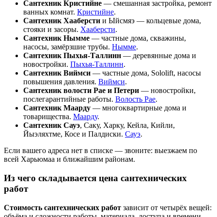
Сантехник Кристийне
— смешанная застройка, ремонт
ванных комнат.
Кристийне
.
Сантехник Хааберсти
и Ыйсмяэ — кольцевые дома,
стояки и засоры.
Хааберсти
.
Сантехник Нымме
— частные дома, скважины,
насосы, замёрзшие трубы.
Нымме
.
Сантехник Пыхья-Таллинн
— деревянные дома и
новостройки.
Пыхья-Таллинн
.
Сантехник Виймси
— частные дома, Sololift, насосы
повышения давления.
Виймси
.
Сантехник волости Рае и Петери
— новостройки,
послегарантийные работы.
Волость Рае
.
Сантехник Маарду
— многоквартирные дома и
товарищества.
Маарду
.
Сантехник Сауэ
, Саку, Харку, Кейла, Кийли,
Йыэляхтме, Косе и Палдиски.
Сауэ
.
Если вашего адреса нет в списке — звоните: выезжаем по
всей Харьюмаа и ближайшим районам.
Из чего складывается цена сантехнических
работ
Стоимость сантехнических работ
зависит от четырёх вещей:
объёма и сложности работы, материала, доступа и времени