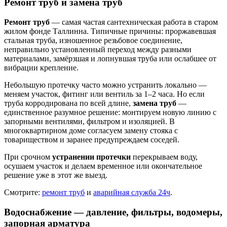
Ремонт труб и замена труб
Ремонт труб
— самая частая сантехническая работа в старом
жилом фонде Таллинна. Типичные причины: проржавевшая
стальная труба, изношенное резьбовое соединение,
неправильно установленный переход между разными
материалами, замёрзшая и лопнувшая труба или ослабшее от
вибрации крепление.
Небольшую протечку часто можно устранить локально —
меняем участок, фитинг или вентиль за 1–2 часа. Но если
труба корродирована по всей длине,
замена труб
—
единственное разумное решение: монтируем новую линию с
запорными вентилями, фильтром и изоляцией. В
многоквартирном доме согласуем замену стояка с
товариществом и заранее предупреждаем соседей.
При срочном
устранении протечки
перекрываем воду,
осушаем участок и делаем временное или окончательное
решение уже в этот же выезд.
Смотрите:
ремонт труб
и
аварийная служба 24ч
.
Водоснабжение — давление, фильтры, водомеры,
запорная арматура