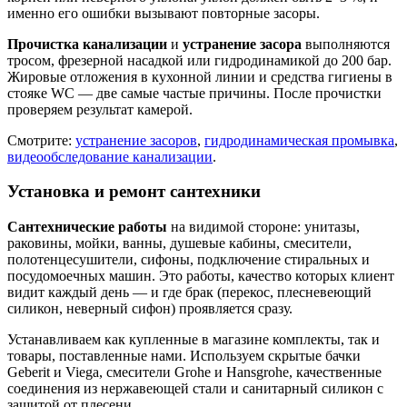
именно его ошибки вызывают повторные засоры.
Прочистка канализации
и
устранение засора
выполняются
тросом, фрезерной насадкой или гидродинамикой до 200 бар.
Жировые отложения в кухонной линии и средства гигиены в
стояке WC — две самые частые причины. После прочистки
проверяем результат камерой.
Смотрите:
устранение засоров
,
гидродинамическая промывка
,
видеообследование канализации
.
Установка и ремонт сантехники
Сантехнические работы
на видимой стороне: унитазы,
раковины, мойки, ванны, душевые кабины, смесители,
полотенцесушители, сифоны, подключение стиральных и
посудомоечных машин. Это работы, качество которых клиент
видит каждый день — и где брак (перекос, плесневеющий
силикон, неверный сифон) проявляется сразу.
Устанавливаем как купленные в магазине комплекты, так и
товары, поставленные нами. Используем скрытые бачки
Geberit и Viega, смесители Grohe и Hansgrohe, качественные
соединения из нержавеющей стали и санитарный силикон с
защитой от плесени.