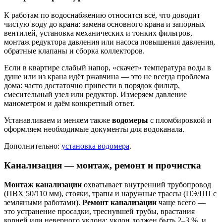
К работам по водоснабжению относится всё, что доводит
чистую воду до крана: замена основного крана и запорных
вентилей, установка механических и тонких фильтров,
монтаж редуктора давления или насоса повышения давления,
обратные клапаны и сборка коллекторов.
Если в квартире слабый напор, «скачет» температура воды в
душе или из крана идёт ржавчина — это не всегда проблема
дома: часто достаточно привести в порядок фильтр,
смесительный узел или редуктор. Измеряем давление
манометром и даём конкретный ответ.
Устанавливаем и меняем также
водомеры
с пломбировкой и
оформляем необходимые документы для водоканала.
Дополнительно:
установка водомера
.
Канализация — монтаж, ремонт и прочистка
Монтаж канализации
охватывает внутренний трубопровод
(ПВХ 50/110 мм), стояки, трапы и наружные трассы (ПЭ/ПП с
земляными работами).
Ремонт канализации
чаще всего —
это устранение просадки, треснувшей трубы, врастания
корней или неверного уклона: уклон должен быть 2–3 %, и