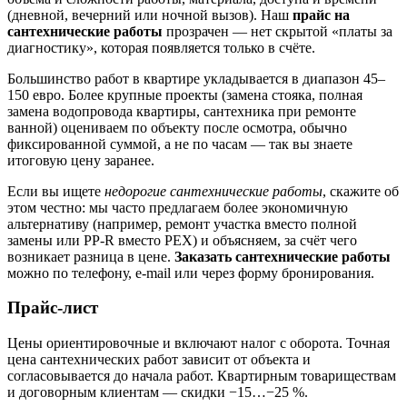
(дневной, вечерний или ночной вызов). Наш
прайс на
сантехнические работы
прозрачен — нет скрытой «платы за
диагностику», которая появляется только в счёте.
Большинство работ в квартире укладывается в диапазон 45–
150 евро. Более крупные проекты (замена стояка, полная
замена водопровода квартиры, сантехника при ремонте
ванной) оцениваем по объекту после осмотра, обычно
фиксированной суммой, а не по часам — так вы знаете
итоговую цену заранее.
Если вы ищете
недорогие сантехнические работы
, скажите об
этом честно: мы часто предлагаем более экономичную
альтернативу (например, ремонт участка вместо полной
замены или PP-R вместо PEX) и объясняем, за счёт чего
возникает разница в цене.
Заказать сантехнические работы
можно по телефону, e-mail или через форму бронирования.
Прайс-лист
Цены ориентировочные и включают налог с оборота. Точная
цена сантехнических работ зависит от объекта и
согласовывается до начала работ. Квартирным товариществам
и договорным клиентам — скидки −15…−25 %.