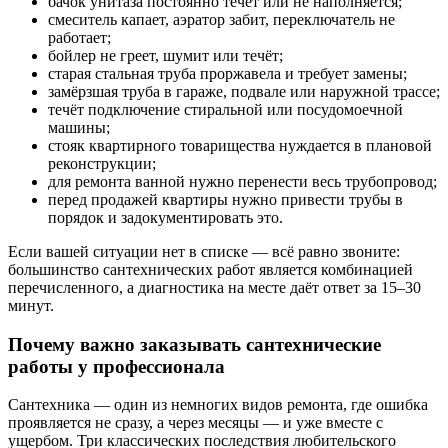
бачок унитаза постоянно течёт или не наполняется;
смеситель капает, аэратор забит, переключатель не
работает;
бойлер не греет, шумит или течёт;
старая стальная труба проржавела и требует замены;
замёрзшая труба в гараже, подвале или наружной трассе;
течёт подключение стиральной или посудомоечной
машины;
стояк квартирного товарищества нуждается в плановой
реконструкции;
для ремонта ванной нужно перенести весь трубопровод;
перед продажей квартиры нужно привести трубы в
порядок и задокументировать это.
Если вашей ситуации нет в списке — всё равно звоните:
большинство сантехнических работ является комбинацией
перечисленного, а диагностика на месте даёт ответ за 15–30
минут.
Почему важно заказывать сантехнические
работы у профессионала
Сантехника — один из немногих видов ремонта, где ошибка
проявляется не сразу, а через месяцы — и уже вместе с
ущербом. Три классических последствия любительского