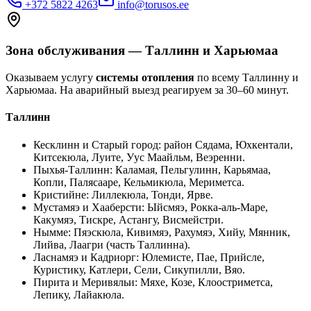
+372 5822 4263
info@torusos.ee
Зона обслуживания — Таллинн и Харьюмаа
Оказываем услугу
системы отопления
по всему Таллинну и
Харьюмаа. На аварийный выезд реагируем за 30–60 минут.
Таллинн
Кесклинн и Старый город
:
район Сядама, Юхкентали,
Китсекюла, Луите, Уус Маайльм, Веэренни
.
Пыхья-Таллинн
:
Каламая, Пельгулинн, Карьямаа,
Копли, Палясааре, Кельмикюла, Мериметса
.
Кристийне
:
Лиллекюла, Тонди, Ярве
.
Мустамяэ и Хааберсти
:
Ыйсмяэ, Рокка-аль-Маре,
Какумяэ, Тискре, Астангу, Висмейстри
.
Нымме
:
Пяэскюла, Кивимяэ, Рахумяэ, Хийу, Мянник,
Лийва, Лаагри (часть Таллинна)
.
Ласнамяэ и Кадриорг
:
Юлемисте, Пае, Прийсле,
Куристику, Катлери, Сели, Сикупилли, Вяо
.
Пирита и Меривяльи
:
Мяхе, Козе, Клоостриметса,
Лепику, Лайакюла
.