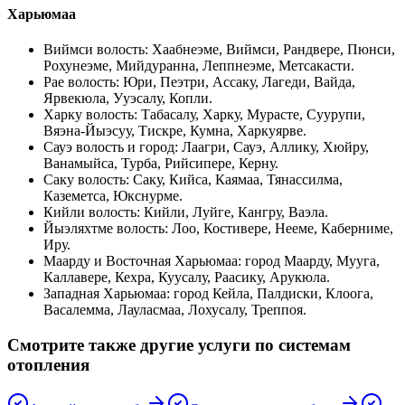
Харьюмаа
Виймси волость
:
Хаабнеэме, Виймси, Рандвере, Пюнси,
Рохунеэме, Мийдуранна, Леппнеэме, Метсакасти
.
Рае волость
:
Юри, Пеэтри, Ассаку, Лагеди, Вайда,
Ярвекюла, Ууэсалу, Копли
.
Харку волость
:
Табасалу, Харку, Мурасте, Суурупи,
Вяэна-Йыэсуу, Тискре, Кумна, Харкуярве
.
Сауэ волость и город
:
Лаагри, Сауэ, Аллику, Хюйру,
Ванамыйса, Турба, Рийсипере, Керну
.
Саку волость
:
Саку, Кийса, Каямаа, Тянассилма,
Каземетса, Юкснурме
.
Кийли волость
:
Кийли, Луйге, Кангру, Ваэла
.
Йыэляхтме волость
:
Лоо, Костивере, Нееме, Каберниме,
Иру
.
Маарду и Восточная Харьюмаа
:
город Маарду, Муугa,
Каллавере, Кехра, Куусалу, Раасику, Арукюла
.
Западная Харьюмаа
:
город Кейла, Палдиски, Клоога,
Васалемма, Лауласмаа, Лохусалу, Треппоя
.
Смотрите также другие услуги по системам
отопления