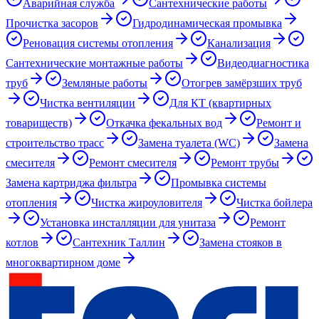
Аварийная служба
Сантехнические работы
Прочистка засоров
Гидродинамическая промывка
Реновация системы отопления
Канализация
Сантехнические монтажные работы
Видеодиагностика
труб
Земляные работы
Отогрев замёрзших труб
Чистка вентиляции
Для КТ (квартирных
товариществ)
Откачка фекальных вод
Ремонт и
строительство трасс
Замена туалета (WC)
Замена
смесителя
Ремонт смесителя
Ремонт трубы
Замена картриджа фильтра
Промывка системы
отопления
Чистка жироуловителя
Чистка бойлера
Установка инсталляции для унитаза
Ремонт
котлов
Сантехник Таллин
Замена стояков в
многоквартирном доме