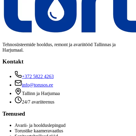
Tehnosüsteemide hooldus, remont ja avariitööd Tallinnas ja
Harjumaal.
Kontakt
+372 5822 4263
info@torusos.ee
Tallinn ja Harjumaa
24/7 avariiteenus
Teenused
Avarii- ja hoolduslepingud
Torustike kaameravaatlus