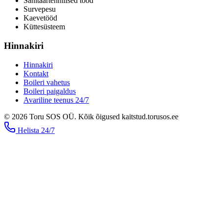
Sanitaartehnilised tööd
Survepesu
Kaevetööd
​Küttesüsteem
Hinnakiri
Hinnakiri
Kontakt
Boileri vahetus
Boileri paigaldus
Avariline teenus 24/7
©
2026
Toru SOS OÜ
.
Kõik õigused kaitstud.
torusos.ee
Helista
24/7