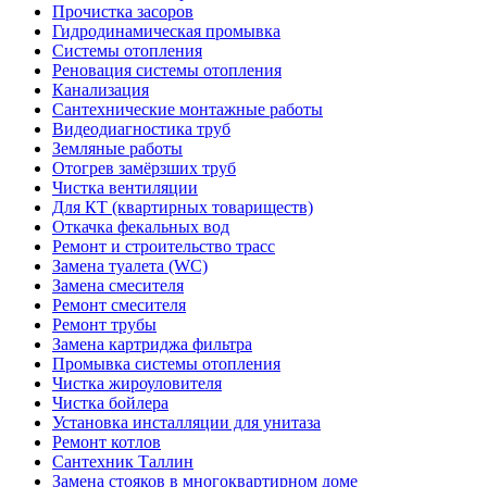
Прочистка засоров
Гидродинамическая промывка
Системы отопления
Реновация системы отопления
Канализация
Сантехнические монтажные работы
Видеодиагностика труб
Земляные работы
Отогрев замёрзших труб
Чистка вентиляции
Для КТ (квартирных товариществ)
Откачка фекальных вод
Ремонт и строительство трасс
Замена туалета (WC)
Замена смесителя
Ремонт смесителя
Ремонт трубы
Замена картриджа фильтра
Промывка системы отопления
Чистка жироуловителя
Чистка бойлера
Установка инсталляции для унитаза
Ремонт котлов
Сантехник Таллин
Замена стояков в многоквартирном доме