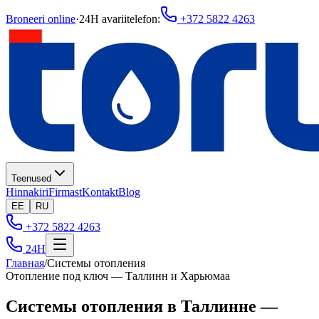
Broneeri online
·
24H avariitelefon
:
+372 5822 4263
Teenused
Hinnakiri
Firmast
Kontakt
Blog
EE
RU
+372 5822 4263
24H
Главная
/
Системы отопления
Отопление под ключ — Таллинн и Харьюмаа
Системы отопления в Таллинне —