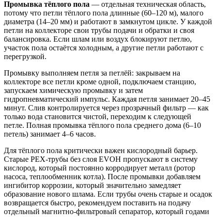
Промывка тёплого пола
— отдельная техническая область,
потому что петли тёплого пола длинные (60–120 м), малого
диаметра (14–20 мм) и работают в замкнутом цикле. У каждой
петли на коллекторе свои трубы подачи и обратки и своя
балансировка. Если шлам или воздух блокируют петлю,
участок пола остаётся холодным, а другие петли работают с
перегрузкой.
Промывку выполняем петля за петлёй: закрываем на
коллекторе все петли кроме одной, подключаем станцию,
запускаем химическую промывку и затем
гидропневматический импульс. Каждая петля занимает 20–45
минут. Слив контролируется через прозрачный фильтр — как
только вода становится чистой, переходим к следующей
петле. Полная промывка тёплого пола среднего дома (6–10
петель) занимает 4–6 часов.
Для тёплого пола критически важен кислородный барьер.
Старые PEX-трубы без слоя EVOH пропускают в систему
кислород, который постоянно корродирует металл (ротор
насоса, теплообменник котла). После промывки добавляем
ингибитор коррозии, который значительно замедляет
образование нового шлама. Если трубы очень старые и осадок
возвращается быстро, рекомендуем поставить на подачу
отдельный магнитно-фильтровый сепаратор, который годами