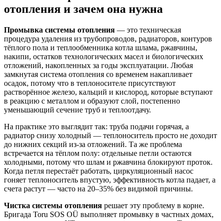
отопления и зачем она нужна
Промывка системы отопления
— это техническая
процедура удаления из трубопроводов, радиаторов, контуров
тёплого пола и теплообменника котла шлама, ржавчины,
накипи, остатков технологических масел и биологических
отложений, накопленных за годы эксплуатации. Любая
замкнутая система отопления со временем накапливает
осадок, потому что в теплоносителе присутствуют
растворённое железо, кальций и кислород, которые вступают
в реакцию с металлом и образуют слой, постепенно
уменьшающий сечение труб и теплоотдачу.
На практике это выглядит так: труба подачи горячая, а
радиатор снизу холодный — теплоноситель просто не доходит
до нижних секций из-за отложений. Та же проблема
встречается на тёплом полу: отдельные петли остаются
холодными, потому что шлам и ржавчина блокируют проток.
Когда петля перестаёт работать, циркуляционный насос
гоняет теплоноситель впустую, эффективность котла падает, а
счета растут — часто на 20–35% без видимой причины.
Чистка системы отопления
решает эту проблему в корне.
Бригада Toru SOS OÜ выполняет промывку в частных домах,