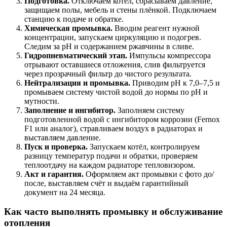
Подготовка.
Отключаем котёл, сбрасываем давление,
защищаем полы, мебель и стены плёнкой. Подключаем
станцию к подаче и обратке.
Химическая промывка.
Вводим реагент нужной
концентрации, запускаем циркуляцию и подогрев.
Следим за pH и содержанием ржавчины в сливе.
Гидропневматический этап.
Импульсы компрессора
отрывают оставшиеся отложения, слив фильтруется
через прозрачный фильтр до чистого результата.
Нейтрализация и промывка.
Приводим pH к 7,0–7,5 и
промываем систему чистой водой до нормы по pH и
мутности.
Заполнение и ингибитор.
Заполняем систему
подготовленной водой с ингибитором коррозии (Fernox
F1 или аналог), стравливаем воздух в радиаторах и
выставляем давление.
Пуск и проверка.
Запускаем котёл, контролируем
разницу температур подачи и обратки, проверяем
теплоотдачу на каждом радиаторе тепловизором.
Акт и гарантия.
Оформляем акт промывки с фото до/
после, выставляем счёт и выдаём гарантийный
документ на 24 месяца.
Как часто выполнять промывку и обслуживание
отопления