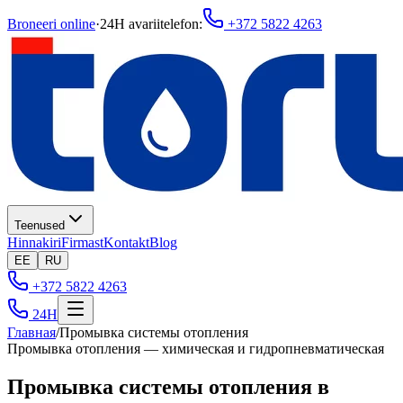
Broneeri online
·
24H avariitelefon
:
+372 5822 4263
Teenused
Hinnakiri
Firmast
Kontakt
Blog
EE
RU
+372 5822 4263
24H
Главная
/
Промывка системы отопления
Промывка отопления — химическая и гидропневматическая
Промывка системы отопления в