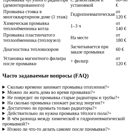
(демонтированного)
установкой
€
Промывка стояка в
от
Гидропневматическая
многоквартирном доме (1 этаж)
120 €
Химическая промывка
от
1–3 ч
теплообменника котла
140 €
Промывка пластинчатого
от
На месте
теплообменника (теплоузел)
180 €
Засчитывается при
Диагностика тепловизором
60 €
заказе промывки
Установка магнитного фильтра
от
+ фильтр
после промывки
120 €
Часто задаваемые вопросы (FAQ)
Сколько времени занимает промывка отопления?
+
Можно ли жить дома во время промывки?
+
Не повредит ли промывка старые радиаторы и трубы?
+
На сколько промывка снижает расход энергии?
+
Достаточно ли промыть только радиаторы?
+
Действительно ли нужна промывка тёплого пола?
+
В чём разница между химической и гидропневматической
промывкой?
+
Нужно ли что-то делать самому после промывки?
+