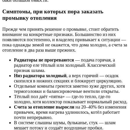
баки большой ёмкости.
Симптомы, при которых пора заказать
промывку отопления
Прежде чем принять решение о промывке, стоит обратить
внимание на конкретные признаки. Большинство из них
появляются постепенно, и владелец привыкает к ситуации —
пока однажды зимой не окажется, что дома холодно, а счета за
отопление в два раза выше прежних.
Радиаторы не прогреваются
— подача горячая, а
радиатор еле тёплый или холодный. Классический
признак шлама.
Низ радиатора холодный
, а верх горячий — осадок
скопился в нижних секциях и блокирует циркуляцию.
Отдельные комнаты греются заметно хуже других, хотя
термоголовки и балансировочные вентили открыты.
Тёплый пол даёт «пятна» — где-то тепло, где-то
холодно, хотя коллектор показывает нормальный расход.
Счета за отопление выросли
на 20–40% без изменения
привычек, время нагрева удлинилось, котёл работает
почти непрерывно.
В системе слышны шумы, бульканье, стук — шлам
мешает потоку и создаёт воздушные пробки.