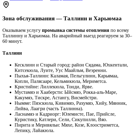
Зона обслуживания — Таллинн и Харьюмаа
Оказываем услугу
промывка системы отопления
по всему
Таллинну и Харьюмаа. На аварийный выезд реагируем за 30–
60 минут.
Таллинн
Кесклинн и Старый город
:
район Сядама, Юхкентали,
Китсекюла, Луите, Уус Маайльм, Веэренни
.
Пыхья-Таллинн
:
Каламая, Пельгулинн, Карьямаа,
Копли, Палясааре, Кельмикюла, Мериметса
.
Кристийне
:
Лиллекюла, Тонди, Ярве
.
Мустамяэ и Хааберсти
:
Ыйсмяэ, Рокка-аль-Маре,
Какумяэ, Тискре, Астангу, Висмейстри
.
Нымме
:
Пяэскюла, Кивимяэ, Рахумяэ, Хийу, Мянник,
Лийва, Лаагри (часть Таллинна)
.
Ласнамяэ и Кадриорг
:
Юлемисте, Пае, Прийсле,
Куристику, Катлери, Сели, Сикупилли, Вяо
.
Пирита и Меривяльи
:
Мяхе, Козе, Клоостриметса,
Лепику, Лайакюла
.