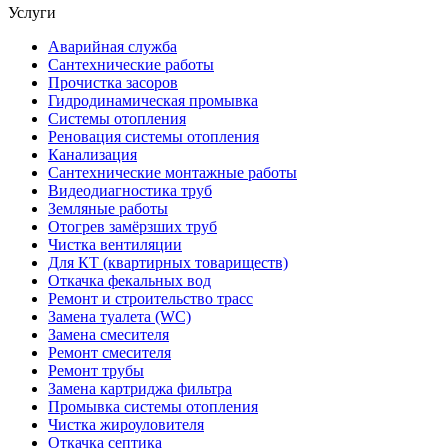
Услуги
Аварийная служба
Сантехнические работы
Прочистка засоров
Гидродинамическая промывка
Системы отопления
Реновация системы отопления
Канализация
Сантехнические монтажные работы
Видеодиагностика труб
Земляные работы
Отогрев замёрзших труб
Чистка вентиляции
Для КТ (квартирных товариществ)
Откачка фекальных вод
Ремонт и строительство трасс
Замена туалета (WC)
Замена смесителя
Ремонт смесителя
Ремонт трубы
Замена картриджа фильтра
Промывка системы отопления
Чистка жироуловителя
Откачка септика