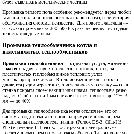
будет улавливать металлические частицы.
Промывка тёплого пола особенно рекомендуется перед любой
заменой котла или после покупки старого дома, если история
обслуживания системы неизвестна. Для нового владельца 4–
6-часовая промывка за 300–500 € в разы дешевле, чем годами
терпеть холодные зоны.
Промывка теплообменника котла и
пластинчатых теплообменников
Промывка теплообменника
— отдельная услуга, жизненно
важная как для газовых и пеллетных котлов, так и для
пластинчатых теплообменников тепловых узлов
многоквартирных домов. В теплообменнике два потока
движутся рядом через тонкую металлическую стенку — если
стенка покрыта слоем накипи или шлама, теплоотдача резко
падает. Слой накипи 1 мм снижает эффективность до 15%, 3
мм — до 40%.
Для промывки теплообменника котла отключаем его от
системы, подключаем станцию напрямую и прокачиваем
специальный растворитель накипи (Fernox DS-3, Cillit-HS
Plus) в течение 1–3 часов. После реакции нейтрализуем
кислоту, промываем и подключаем обратно. Такая процедура