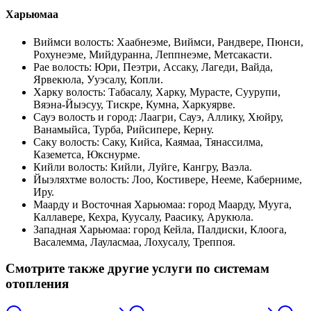
Харьюмаа
Виймси волость
:
Хаабнеэме, Виймси, Рандвере, Пюнси,
Рохунеэме, Мийдуранна, Леппнеэме, Метсакасти
.
Рае волость
:
Юри, Пеэтри, Ассаку, Лагеди, Вайда,
Ярвекюла, Ууэсалу, Копли
.
Харку волость
:
Табасалу, Харку, Мурасте, Суурупи,
Вяэна-Йыэсуу, Тискре, Кумна, Харкуярве
.
Сауэ волость и город
:
Лаагри, Сауэ, Аллику, Хюйру,
Ванамыйса, Турба, Рийсипере, Керну
.
Саку волость
:
Саку, Кийса, Каямаа, Тянассилма,
Каземетса, Юкснурме
.
Кийли волость
:
Кийли, Луйге, Кангру, Ваэла
.
Йыэляхтме волость
:
Лоо, Костивере, Нееме, Каберниме,
Иру
.
Маарду и Восточная Харьюмаа
:
город Маарду, Муугa,
Каллавере, Кехра, Куусалу, Раасику, Арукюла
.
Западная Харьюмаа
:
город Кейла, Палдиски, Клоога,
Васалемма, Лауласмаа, Лохусалу, Треппоя
.
Смотрите также другие услуги по системам
отопления