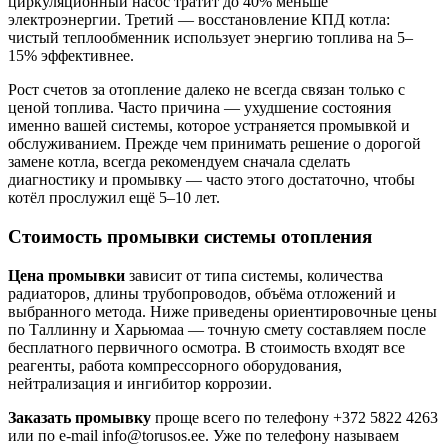
циркуляционный насос тратит до 40% меньше
электроэнергии. Третий — восстановление КПД котла:
чистый теплообменник использует энергию топлива на 5–
15% эффективнее.
Рост счетов за отопление далеко не всегда связан только с
ценой топлива. Часто причина — ухудшение состояния
именно вашей системы, которое устраняется промывкой и
обслуживанием. Прежде чем принимать решение о дорогой
замене котла, всегда рекомендуем сначала сделать
диагностику и промывку — часто этого достаточно, чтобы
котёл прослужил ещё 5–10 лет.
Стоимость промывки системы отопления
Цена промывки
зависит от типа системы, количества
радиаторов, длины трубопроводов, объёма отложений и
выбранного метода. Ниже приведены ориентировочные цены
по Таллинну и Харьюмаа — точную смету составляем после
бесплатного первичного осмотра. В стоимость входят все
реагенты, работа компрессорного оборудования,
нейтрализация и ингибитор коррозии.
Заказать промывку
проще всего по телефону +372 5822 4263
или по e-mail info@torusos.ee. Уже по телефону называем