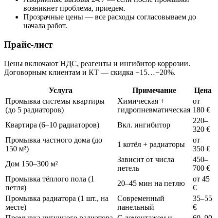
возникнет проблема, приедем.
Прозрачные цены — все расходы согласовываем до
начала работ.
Прайс-лист
Цены включают НДС, реагенты и ингибитор коррозии.
Договорным клиентам и КТ — скидка −15…−20%.
Услуга
Примечание
Цена
Промывка системы квартиры
Химическая +
от
(до 5 радиаторов)
гидропневматическая
180 €
220–
Квартира (6–10 радиаторов)
Вкл. ингибитор
320 €
Промывка частного дома (до
от
1 котёл + радиаторы
150 м²)
350 €
Зависит от числа
450–
Дом 150–300 м²
петель
700 €
Промывка тёплого пола (1
от 45
20–45 мин на петлю
петля)
€
Промывка радиатора (1 шт., на
Современный
35–55
месте)
панельный
€
Промывка чугунного радиатора
С демонтажом и
60–90