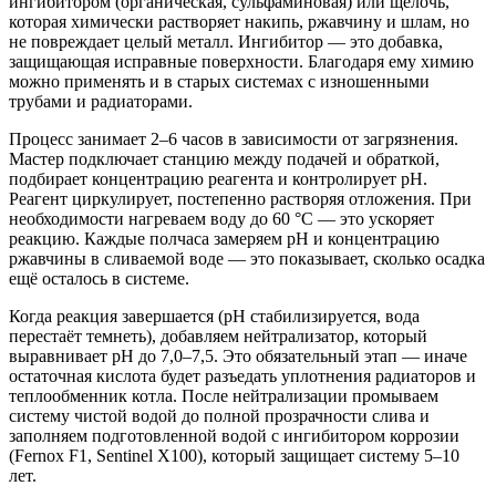
ингибитором (органическая, сульфаминовая) или щёлочь,
которая химически растворяет накипь, ржавчину и шлам, но
не повреждает целый металл. Ингибитор — это добавка,
защищающая исправные поверхности. Благодаря ему химию
можно применять и в старых системах с изношенными
трубами и радиаторами.
Процесс занимает 2–6 часов в зависимости от загрязнения.
Мастер подключает станцию между подачей и обраткой,
подбирает концентрацию реагента и контролирует pH.
Реагент циркулирует, постепенно растворяя отложения. При
необходимости нагреваем воду до 60 °C — это ускоряет
реакцию. Каждые полчаса замеряем pH и концентрацию
ржавчины в сливаемой воде — это показывает, сколько осадка
ещё осталось в системе.
Когда реакция завершается (pH стабилизируется, вода
перестаёт темнеть), добавляем нейтрализатор, который
выравнивает pH до 7,0–7,5. Это обязательный этап — иначе
остаточная кислота будет разъедать уплотнения радиаторов и
теплообменник котла. После нейтрализации промываем
систему чистой водой до полной прозрачности слива и
заполняем подготовленной водой с ингибитором коррозии
(Fernox F1, Sentinel X100), который защищает систему 5–10
лет.