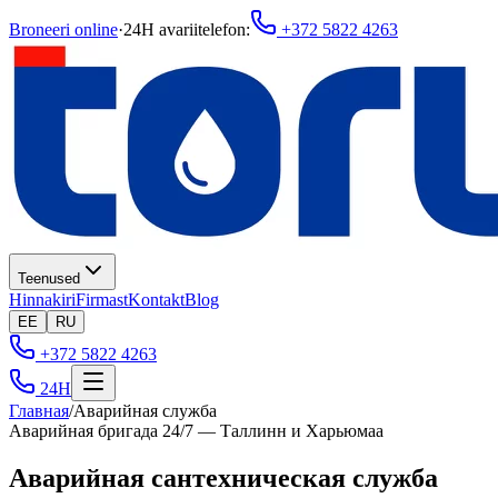
Broneeri online
·
24H avariitelefon
:
+372 5822 4263
Teenused
Hinnakiri
Firmast
Kontakt
Blog
EE
RU
+372 5822 4263
24H
Главная
/
Аварийная служба
Аварийная бригада 24/7 — Таллинн и Харьюмаа
Аварийная сантехническая служба