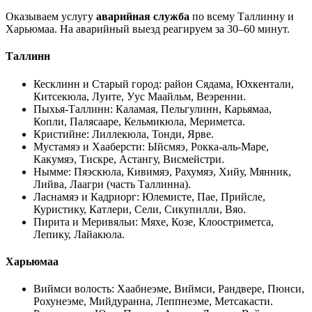
Оказываем услугу
аварийная служба
по всему Таллинну и
Харьюмаа. На аварийный выезд реагируем за 30–60 минут.
Таллинн
Кесклинн и Старый город
:
район Сядама, Юхкентали,
Китсекюла, Луите, Уус Маайльм, Веэренни
.
Пыхья-Таллинн
:
Каламая, Пельгулинн, Карьямаа,
Копли, Палясааре, Кельмикюла, Мериметса
.
Кристийне
:
Лиллекюла, Тонди, Ярве
.
Мустамяэ и Хааберсти
:
Ыйсмяэ, Рокка-аль-Маре,
Какумяэ, Тискре, Астангу, Висмейстри
.
Нымме
:
Пяэскюла, Кивимяэ, Рахумяэ, Хийу, Мянник,
Лийва, Лаагри (часть Таллинна)
.
Ласнамяэ и Кадриорг
:
Юлемисте, Пае, Прийсле,
Куристику, Катлери, Сели, Сикупилли, Вяо
.
Пирита и Меривяльи
:
Мяхе, Козе, Клоостриметса,
Лепику, Лайакюла
.
Харьюмаа
Виймси волость
:
Хаабнеэме, Виймси, Рандвере, Пюнси,
Рохунеэме, Мийдуранна, Леппнеэме, Метсакасти
.