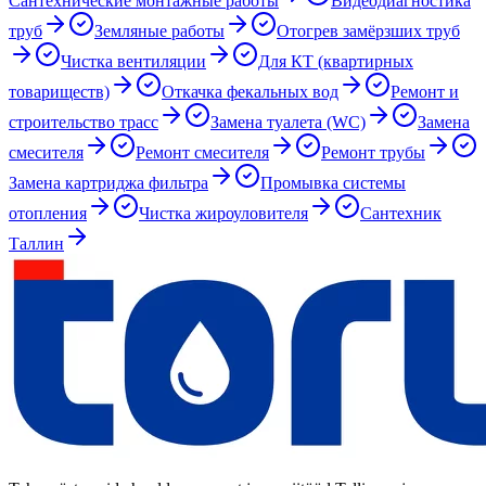
Сантехнические монтажные работы
Видеодиагностика
труб
Земляные работы
Отогрев замёрзших труб
Чистка вентиляции
Для КТ (квартирных
товариществ)
Откачка фекальных вод
Ремонт и
строительство трасс
Замена туалета (WC)
Замена
смесителя
Ремонт смесителя
Ремонт трубы
Замена картриджа фильтра
Промывка системы
отопления
Чистка жироуловителя
Сантехник
Таллин