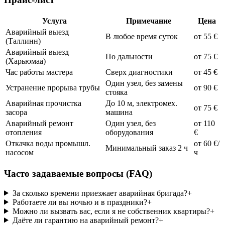
Услуга
Примечание
Цена
Аварийный выезд
В любое время суток
от 55 €
(Таллинн)
Аварийный выезд
По дальности
от 75 €
(Харьюмаа)
Час работы мастера
Сверх диагностики
от 45 €
Один узел, без замены
Устранение прорыва трубы
от 90 €
стояка
Аварийная прочистка
До 10 м, электромех.
от 75 €
засора
машина
Аварийный ремонт
Один узел, без
от 110
отопления
оборудования
€
Откачка воды промышл.
от 60 €/
Минимальный заказ 2 ч
насосом
ч
Часто задаваемые вопросы (FAQ)
За сколько времени приезжает аварийная бригада?
+
Работаете ли вы ночью и в праздники?
+
Можно ли вызвать вас, если я не собственник квартиры?
+
Даёте ли гарантию на аварийный ремонт?
+