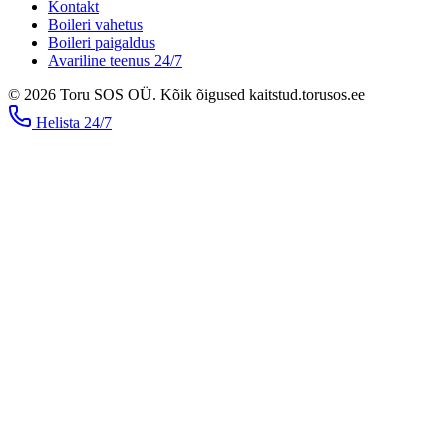
Kontakt
Boileri vahetus
Boileri paigaldus
Avariline teenus 24/7
©
2026
Toru SOS OÜ
.
Kõik õigused kaitstud.
torusos.ee
Helista
24/7