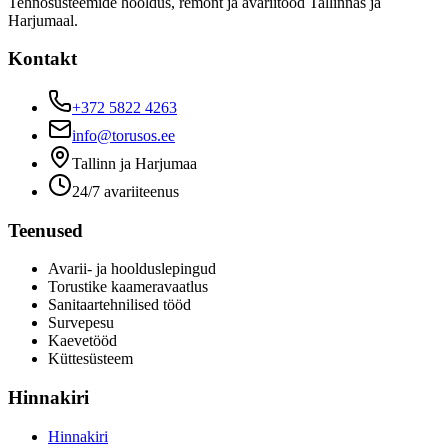
Tehnosüsteemide hooldus, remont ja avariitööd Tallinnas ja
Harjumaal.
Kontakt
+372 5822 4263
info@torusos.ee
Tallinn ja Harjumaa
24/7 avariiteenus
Teenused
Avarii- ja hoolduslepingud
Torustike kaameravaatlus
Sanitaartehnilised tööd
Survepesu
Kaevetööd
​Küttesüsteem
Hinnakiri
Hinnakiri