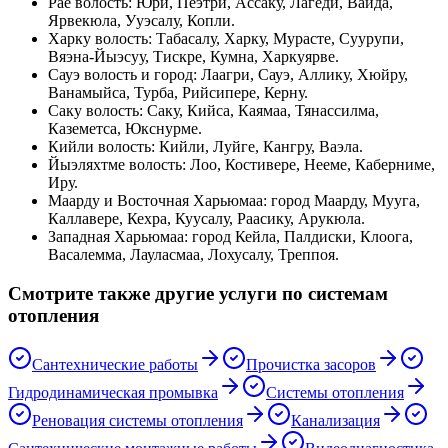
Рае волость
:
Юри, Пеэтри, Ассаку, Лагеди, Вайда,
Ярвекюла, Ууэсалу, Копли
.
Харку волость
:
Табасалу, Харку, Мурасте, Суурупи,
Вяэна-Йыэсуу, Тискре, Кумна, Харкуярве
.
Сауэ волость и город
:
Лаагри, Сауэ, Аллику, Хюйру,
Ванамыйса, Турба, Рийсипере, Керну
.
Саку волость
:
Саку, Кийса, Каямаа, Тянассилма,
Каземетса, Юкснурме
.
Кийли волость
:
Кийли, Луйге, Кангру, Ваэла
.
Йыэляхтме волость
:
Лоо, Костивере, Нееме, Каберниме,
Иру
.
Маарду и Восточная Харьюмаа
:
город Маарду, Муугa,
Каллавере, Кехра, Куусалу, Раасику, Арукюла
.
Западная Харьюмаа
:
город Кейла, Палдиски, Клоога,
Васалемма, Лауласмаа, Лохусалу, Треппоя
.
Смотрите также другие услуги по системам
отопления
Сантехнические работы
Прочистка засоров
Гидродинамическая промывка
Системы отопления
Реновация системы отопления
Канализация