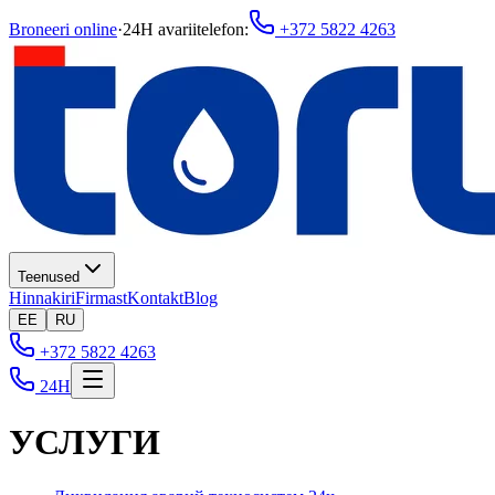
Broneeri online
·
24H avariitelefon
:
+372 5822 4263
Teenused
Hinnakiri
Firmast
Kontakt
Blog
EE
RU
+372 5822 4263
24H
УСЛУГИ