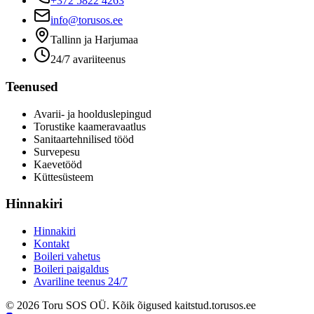
+372 5822 4263
info@torusos.ee
Tallinn ja Harjumaa
24/7 avariiteenus
Teenused
Avarii- ja hoolduslepingud
Torustike kaameravaatlus
Sanitaartehnilised tööd
Survepesu
Kaevetööd
​Küttesüsteem
Hinnakiri
Hinnakiri
Kontakt
Boileri vahetus
Boileri paigaldus
Avariline teenus 24/7
©
2026
Toru SOS OÜ
.
Kõik õigused kaitstud.
torusos.ee