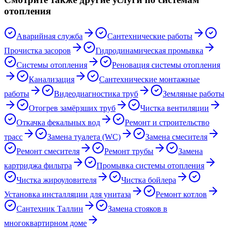
отопления
Аварийная служба
Сантехнические работы
Прочистка засоров
Гидродинамическая промывка
Системы отопления
Реновация системы отопления
Канализация
Сантехнические монтажные
работы
Видеодиагностика труб
Земляные работы
Отогрев замёрзших труб
Чистка вентиляции
Откачка фекальных вод
Ремонт и строительство
трасс
Замена туалета (WC)
Замена смесителя
Ремонт смесителя
Ремонт трубы
Замена
картриджа фильтра
Промывка системы отопления
Чистка жироуловителя
Чистка бойлера
Установка инсталляции для унитаза
Ремонт котлов
Сантехник Таллин
Замена стояков в
многоквартирном доме