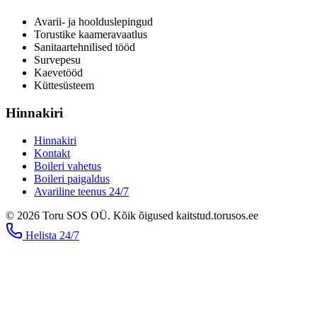
Avarii- ja hoolduslepingud
Torustike kaameravaatlus
Sanitaartehnilised tööd
Survepesu
Kaevetööd
​Küttesüsteem
Hinnakiri
Hinnakiri
Kontakt
Boileri vahetus
Boileri paigaldus
Avariline teenus 24/7
©
2026
Toru SOS OÜ
.
Kõik õigused kaitstud.
torusos.ee
Helista
24/7