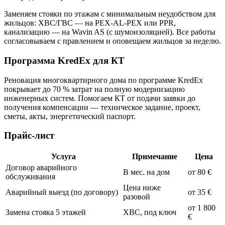
Заменяем стояки по этажам с минимальным неудобством для
жильцов: ХВС/ГВС — на PEX-AL-PEX или PPR,
канализацию — на Wavin AS (с шумоизоляцией). Все работы
согласовываем с правлением и оповещаем жильцов за неделю.
Программа KredEx для КТ
Реновация многоквартирного дома по программе KredEx
покрывает до 70 % затрат на полную модернизацию
инженерных систем. Помогаем КТ от подачи заявки до
получения компенсации — техническое задание, проект,
сметы, акты, энергетический паспорт.
Прайс-лист
Услуга
Примечание
Цена
Договор аварийного
В мес. на дом
от 80 €
обслуживания
Цена ниже
Аварийный выезд (по договору)
от 35 €
разовой
от 1 800
Замена стояка 5 этажей
ХВС, под ключ
€