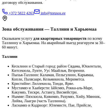
договору обслуживания.
+372 5822 4263
info@torusos.ee
Зона обслуживания — Таллинн и Харьюмаа
Оказываем услугу
для квартирных товариществ
по всему
Таллинну и Харьюмаа. На аварийный выезд реагируем за 30–
60 минут.
Таллинн
Кесклинн и Старый город
:
район Сядама, Юхкентали,
Китсекюла, Луите, Уус Маайльм, Веэренни
.
Пыхья-Таллинн
:
Каламая, Пельгулинн, Карьямаа,
Копли, Палясааре, Кельмикюла, Мериметса
.
Кристийне
:
Лиллекюла, Тонди, Ярве
.
Мустамяэ и Хааберсти
:
Ыйсмяэ, Рокка-аль-Маре,
Какумяэ, Тискре, Астангу, Висмейстри
.
Нымме
:
Пяэскюла, Кивимяэ, Рахумяэ, Хийу, Мянник,
Лийва, Лаагри (часть Таллинна)
.
Ласнамяэ и Кадриорг
:
Юлемисте, Пае, Прийсле,