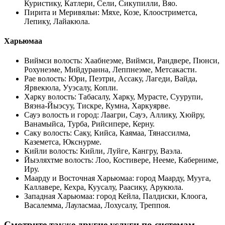
Куристику, Катлери, Сели, Сикупилли, Вяо
.
Пирита и Меривяльи
:
Мяхе, Козе, Клоостриметса,
Лепику, Лайакюла
.
Харьюмаа
Виймси волость
:
Хаабнеэме, Виймси, Рандвере, Пюнси,
Рохунеэме, Мийдуранна, Леппнеэме, Метсакасти
.
Рае волость
:
Юри, Пеэтри, Ассаку, Лагеди, Вайда,
Ярвекюла, Ууэсалу, Копли
.
Харку волость
:
Табасалу, Харку, Мурасте, Суурупи,
Вяэна-Йыэсуу, Тискре, Кумна, Харкуярве
.
Сауэ волость и город
:
Лаагри, Сауэ, Аллику, Хюйру,
Ванамыйса, Турба, Рийсипере, Керну
.
Саку волость
:
Саку, Кийса, Каямаа, Тянассилма,
Каземетса, Юкснурме
.
Кийли волость
:
Кийли, Луйге, Кангру, Ваэла
.
Йыэляхтме волость
:
Лоо, Костивере, Нееме, Каберниме,
Иру
.
Маарду и Восточная Харьюмаа
:
город Маарду, Муугa,
Каллавере, Кехра, Куусалу, Раасику, Арукюла
.
Западная Харьюмаа
:
город Кейла, Палдиски, Клоога,
Васалемма, Лауласмаа, Лохусалу, Треппоя
.
Смотрите также другие услуги по системам