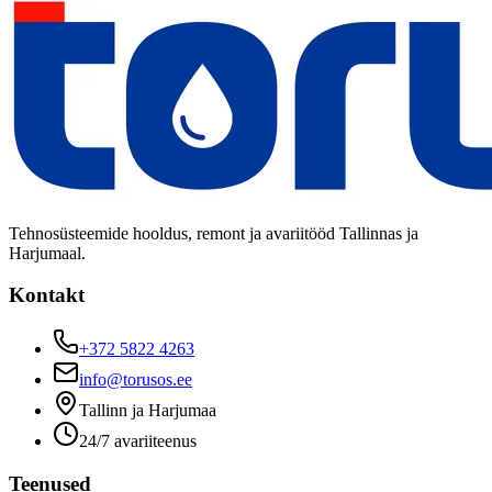
Tehnosüsteemide hooldus, remont ja avariitööd Tallinnas ja
Harjumaal.
Kontakt
+372 5822 4263
info@torusos.ee
Tallinn ja Harjumaa
24/7 avariiteenus
Teenused