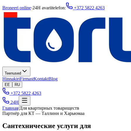
Broneeri online
·
24H avariitelefon
:
+372 5822 4263
Teenused
Hinnakiri
Firmast
Kontakt
Blog
EE
RU
+372 5822 4263
24H
Главная
/
Для квартирных товариществ
Партнёр для КТ — Таллинн и Харьюмаа
Сантехнические услуги для