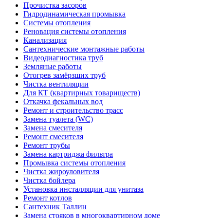
Прочистка засоров
Гидродинамическая промывка
Системы отопления
Реновация системы отопления
Канализация
Сантехнические монтажные работы
Видеодиагностика труб
Земляные работы
Отогрев замёрзших труб
Чистка вентиляции
Для КТ (квартирных товариществ)
Откачка фекальных вод
Ремонт и строительство трасс
Замена туалета (WC)
Замена смесителя
Ремонт смесителя
Ремонт трубы
Замена картриджа фильтра
Промывка системы отопления
Чистка жироуловителя
Чистка бойлера
Установка инсталляции для унитаза
Ремонт котлов
Сантехник Таллин
Замена стояков в многоквартирном доме