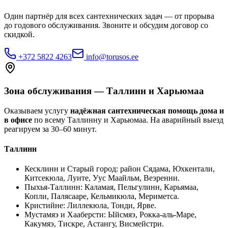
Один партнёр для всех сантехнических задач — от прорыва
до годового обслуживания. Звоните и обсудим договор со
скидкой.
+372 5822 4263
info@torusos.ee
Зона обслуживания — Таллинн и Харьюмаа
Оказываем услугу
надёжная сантехническая помощь дома и
в офисе
по всему Таллинну и Харьюмаа. На аварийный выезд
реагируем за 30–60 минут.
Таллинн
Кесклинн и Старый город
:
район Сядама, Юхкентали,
Китсекюла, Луите, Уус Маайльм, Веэренни
.
Пыхья-Таллинн
:
Каламая, Пельгулинн, Карьямаа,
Копли, Палясааре, Кельмикюла, Мериметса
.
Кристийне
:
Лиллекюла, Тонди, Ярве
.
Мустамяэ и Хааберсти
:
Ыйсмяэ, Рокка-аль-Маре,
Какумяэ, Тискре, Астангу, Висмейстри
.