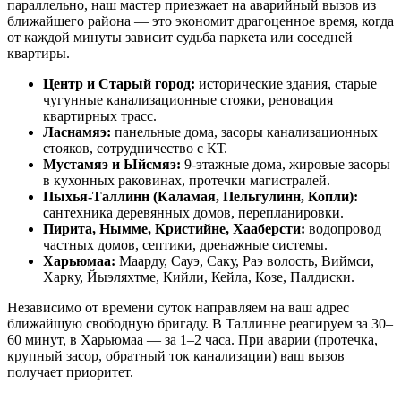
параллельно, наш мастер приезжает на аварийный вызов из
ближайшего района — это экономит драгоценное время, когда
от каждой минуты зависит судьба паркета или соседней
квартиры.
Центр и Старый город:
исторические здания, старые
чугунные канализационные стояки, реновация
квартирных трасс.
Ласнамяэ:
панельные дома, засоры канализационных
стояков, сотрудничество с КТ.
Мустамяэ и Ыйсмяэ:
9-этажные дома, жировые засоры
в кухонных раковинах, протечки магистралей.
Пыхья-Таллинн (Каламая, Пельгулинн, Копли):
сантехника деревянных домов, перепланировки.
Пирита, Нымме, Кристийне, Хааберсти:
водопровод
частных домов, септики, дренажные системы.
Харьюмаа:
Маарду, Сауэ, Саку, Раэ волость, Виймси,
Харку, Йыэляхтме, Кийли, Кейла, Козе, Палдиски.
Независимо от времени суток направляем на ваш адрес
ближайшую свободную бригаду. В Таллинне реагируем за 30–
60 минут, в Харьюмаа — за 1–2 часа. При аварии (протечка,
крупный засор, обратный ток канализации) ваш вызов
получает приоритет.