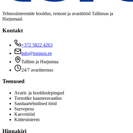
Tehnosüsteemide hooldus, remont ja avariitööd Tallinnas ja
Harjumaal.
Kontakt
+372 5822 4263
info@torusos.ee
Tallinn ja Harjumaa
24/7 avariiteenus
Teenused
Avarii- ja hoolduslepingud
Torustike kaameravaatlus
Sanitaartehnilised tööd
Survepesu
Kaevetööd
​Küttesüsteem
Hinnakiri