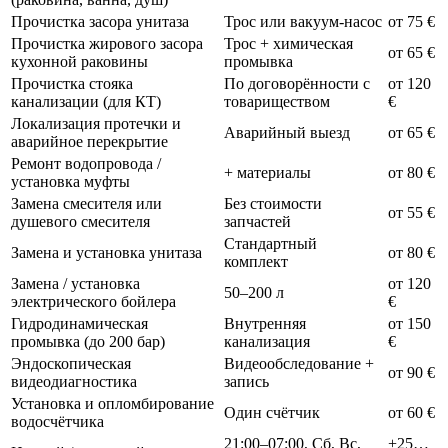
Прочистка засора унитаза
Трос или вакуум-насос
от 75 €
Прочистка жирового засора
Трос + химическая
от 65 €
кухонной раковины
промывка
Прочистка стояка
По договорённости с
от 120
канализации (для КТ)
товариществом
€
Локализация протечки и
Аварийный выезд
от 65 €
аварийное перекрытие
Ремонт водопровода /
+ материалы
от 80 €
установка муфты
Замена смесителя или
Без стоимости
от 55 €
душевого смесителя
запчастей
Стандартный
Замена и установка унитаза
от 80 €
комплект
Замена / установка
от 120
50–200 л
электрического бойлера
€
Гидродинамическая
Внутренняя
от 150
промывка (до 200 бар)
канализация
€
Эндоскопическая
Видеообследование +
от 90 €
видеодиагностика
запись
Установка и опломбирование
Один счётчик
от 60 €
водосчётчика
21:00–07:00, Сб, Вс,
+25…