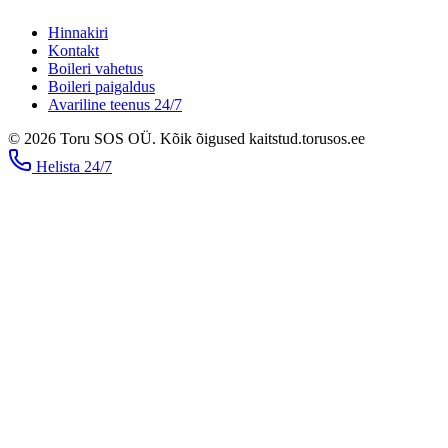
Hinnakiri
Kontakt
Boileri vahetus
Boileri paigaldus
Avariline teenus 24/7
©
2026
Toru SOS OÜ
.
Kõik õigused kaitstud.
torusos.ee
Helista
24/7