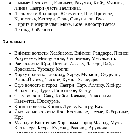
Нымме
:
Пяэскюла, Кивимяэ, Рахумяэ, Хийу, Мянник,
Лийва, Лаагри (часть Таллинна)
.
Ласнамяэ и Кадриорг
:
Юлемисте, Пае, Прийсле,
Куристику, Катлери, Сели, Сикупилли, Вяо
.
Пирита и Меривяльи
:
Мяхе, Козе, Клоостриметса,
Лепику, Лайакюла
.
Харьюмаа
Виймси волость
:
Хаабнеэме, Виймси, Рандвере, Пюнси,
Рохунеэме, Мийдуранна, Леппнеэме, Метсакасти
.
Рае волость
:
Юри, Пеэтри, Ассаку, Лагеди, Вайда,
Ярвекюла, Ууэсалу, Копли
.
Харку волость
:
Табасалу, Харку, Мурасте, Суурупи,
Вяэна-Йыэсуу, Тискре, Кумна, Харкуярве
.
Сауэ волость и город
:
Лаагри, Сауэ, Аллику, Хюйру,
Ванамыйса, Турба, Рийсипере, Керну
.
Саку волость
:
Саку, Кийса, Каямаа, Тянассилма,
Каземетса, Юкснурме
.
Кийли волость
:
Кийли, Луйге, Кангру, Ваэла
.
Йыэляхтме волость
:
Лоо, Костивере, Нееме, Каберниме,
Иру
.
Маарду и Восточная Харьюмаа
:
город Маарду, Муугa,
Каллавере, Кехра, Куусалу, Раасику, Арукюла
.