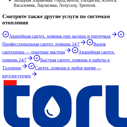
Западная Харьюмаа
:
город Кейла, Палдиски, Клоога,
Васалемма, Лауласмаа, Лохусалу, Треппоя
.
Смотрите также другие услуги по системам
отопления
Аварийная сантех. помощь при засорах и протечках
Профессиональная сантех. помощь 24/7
Вызов
сантехника — опытные мастера
Аварийная сантех.
помощь 24/7
Быстрая сантех. помощь и работы в
Таллинне
Сантех. помощь в любое время —
круглосуточно