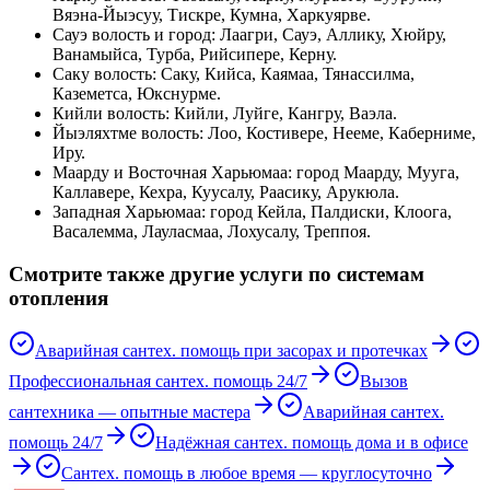
Вяэна-Йыэсуу, Тискре, Кумна, Харкуярве
.
Сауэ волость и город
:
Лаагри, Сауэ, Аллику, Хюйру,
Ванамыйса, Турба, Рийсипере, Керну
.
Саку волость
:
Саку, Кийса, Каямаа, Тянассилма,
Каземетса, Юкснурме
.
Кийли волость
:
Кийли, Луйге, Кангру, Ваэла
.
Йыэляхтме волость
:
Лоо, Костивере, Нееме, Каберниме,
Иру
.
Маарду и Восточная Харьюмаа
:
город Маарду, Муугa,
Каллавере, Кехра, Куусалу, Раасику, Арукюла
.
Западная Харьюмаа
:
город Кейла, Палдиски, Клоога,
Васалемма, Лауласмаа, Лохусалу, Треппоя
.
Смотрите также другие услуги по системам
отопления
Аварийная сантех. помощь при засорах и протечках
Профессиональная сантех. помощь 24/7
Вызов
сантехника — опытные мастера
Аварийная сантех.
помощь 24/7
Надёжная сантех. помощь дома и в офисе
Сантех. помощь в любое время — круглосуточно