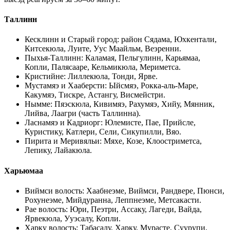
Таллинн
Кесклинн и Старый город
:
район Сядама, Юхкентали,
Китсекюла, Луите, Уус Маайльм, Веэренни
.
Пыхья-Таллинн
:
Каламая, Пельгулинн, Карьямаа,
Копли, Палясааре, Кельмикюла, Мериметса
.
Кристийне
:
Лиллекюла, Тонди, Ярве
.
Мустамяэ и Хааберсти
:
Ыйсмяэ, Рокка-аль-Маре,
Какумяэ, Тискре, Астангу, Висмейстри
.
Нымме
:
Пяэскюла, Кивимяэ, Рахумяэ, Хийу, Мянник,
Лийва, Лаагри (часть Таллинна)
.
Ласнамяэ и Кадриорг
:
Юлемисте, Пае, Прийсле,
Куристику, Катлери, Сели, Сикупилли, Вяо
.
Пирита и Меривяльи
:
Мяхе, Козе, Клоостриметса,
Лепику, Лайакюла
.
Харьюмаа
Виймси волость
:
Хаабнеэме, Виймси, Рандвере, Пюнси,
Рохунеэме, Мийдуранна, Леппнеэме, Метсакасти
.
Рае волость
:
Юри, Пеэтри, Ассаку, Лагеди, Вайда,
Ярвекюла, Ууэсалу, Копли
.
Харку волость
:
Табасалу, Харку, Мурасте, Суурупи,