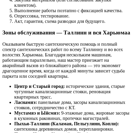
клиентом).
Выполнение работы поэтапно с фиксацией качества.
Опрессовка, тестирование.
Акт, гарантия, схема разводки для будущего.
Зоны обслуживания — Таллинн и вся Харьюмаа
Оказываем
быструю сантехническую помощь и полный
спектр сантехнических работ
по всему Таллинну и во всех
волостях Харьюмаа. Благодаря нескольким машинам,
работающим параллельно, наш мастер приезжает на
аварийный вызов из ближайшего района — это экономит
драгоценное время, когда от каждой минуты зависит судьба
паркета или соседней квартиры.
Центр и Старый город:
исторические здания, старые
чугунные канализационные стояки, реновация
квартирных трасс.
Ласнамяэ:
панельные дома, засоры канализационных
стояков, сотрудничество с КТ.
Мустамяэ и Ыйсмяэ:
9-этажные дома, жировые засоры
в кухонных раковинах, протечки магистралей.
Пыхья-Таллинн (Каламая, Пельгулинн, Копли):
сантехника деревянных домов, перепланировки.