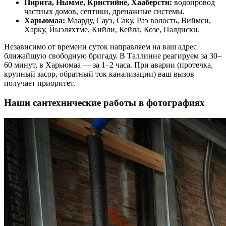
Пирита, Нымме, Кристийне, Хааберсти:
водопровод
частных домов, септики, дренажные системы.
Харьюмаа:
Маарду, Сауэ, Саку, Раэ волость, Виймси,
Харку, Йыэляхтме, Кийли, Кейла, Козе, Палдиски.
Независимо от времени суток направляем на ваш адрес
ближайшую свободную бригаду. В Таллинне реагируем за 30–
60 минут, в Харьюмаа — за 1–2 часа. При аварии (протечка,
крупный засор, обратный ток канализации) ваш вызов
получает приоритет.
Наши сантехнические работы в фотографиях