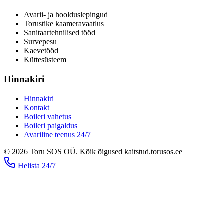
Avarii- ja hoolduslepingud
Torustike kaameravaatlus
Sanitaartehnilised tööd
Survepesu
Kaevetööd
​Küttesüsteem
Hinnakiri
Hinnakiri
Kontakt
Boileri vahetus
Boileri paigaldus
Avariline teenus 24/7
©
2026
Toru SOS OÜ
.
Kõik õigused kaitstud.
torusos.ee
Helista
24/7