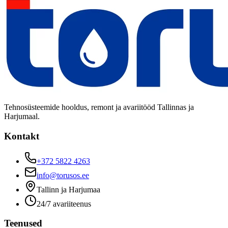
Tehnosüsteemide hooldus, remont ja avariitööd Tallinnas ja
Harjumaal.
Kontakt
+372 5822 4263
info@torusos.ee
Tallinn ja Harjumaa
24/7 avariiteenus
Teenused