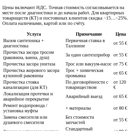
Цены включают НДС. Точная стоимость согласовывается на
месте после диагностики и до начала работ. Для квартирных
товариществ (КТ) и постоянных клиентов скидка −15…−25%.
Оплата наличными, картой или по счёту.
Услуга
Примечание
Цена
Вызов сантехника +
Первичная ставка в
от 55 €
диагностика
Таллинне
Прочистка засора тросом
За один сантехприбор
от 55 €
(раковина, ванна, душ)
Прочистка засора унитаза
Трос или вакуум-насос
от 75 €
Прочистка жирового засора
Трос + химическая
от 65 €
кухонной раковины
промывка
Прочистка стояка
По договорённости с
от 120
канализации (для КТ)
товариществом
€
Локализация протечки и
Аварийный выезд
от 65 €
аварийное перекрытие
Ремонт водопровода /
+ материалы
от 80 €
установка муфты
Замена смесителя или
Без стоимости
от 55 €
душевого смесителя
запчастей
Стандартный