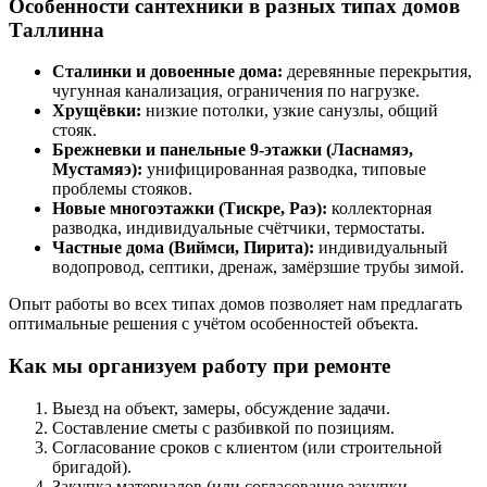
Особенности сантехники в разных типах домов
Таллинна
Сталинки и довоенные дома:
деревянные перекрытия,
чугунная канализация, ограничения по нагрузке.
Хрущёвки:
низкие потолки, узкие санузлы, общий
стояк.
Брежневки и панельные 9-этажки (Ласнамяэ,
Мустамяэ):
унифицированная разводка, типовые
проблемы стояков.
Новые многоэтажки (Тискре, Раэ):
коллекторная
разводка, индивидуальные счётчики, термостаты.
Частные дома (Виймси, Пирита):
индивидуальный
водопровод, септики, дренаж, замёрзшие трубы зимой.
Опыт работы во всех типах домов позволяет нам предлагать
оптимальные решения с учётом особенностей объекта.
Как мы организуем работу при ремонте
Выезд на объект, замеры, обсуждение задачи.
Составление сметы с разбивкой по позициям.
Согласование сроков с клиентом (или строительной
бригадой).
Закупка материалов (или согласование закупки