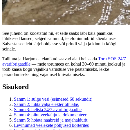
See juhend on koostatud nii, et selle saaks läbi käia paanikas —
lühikesed laused, selged sammud, telefoninumbrid käeulatuses.
Salvesta see leht järjehoidjasse või prindi välja ja kinnita köögi
seinale.
Tallinna ja Harjumaa elanikud saavad alati helistada
Toru SOS 24/7
avariibrigaadile
— meie torumees on kohal 30–60 minuti jooksul ja
toob kaasa kogu vajaliku varustuse vee peatamiseks, lekke
parandamiseks ning vajadusel kuivatamiseks.
Sisukord
Samm 1: sulge vesi (esimesed 60 sekundit)
Samm 2: lülita välja elekter ohualas
Samm 3: helista 24/7 avariibrigaadile
Samm 4: piira veekahju ja dokumenteeri
Samm 5: hoiata naabreid ja majahaldurit
Levinumad veelekete põhjused korterites