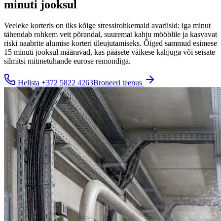
minuti jooksul
Veeleke korteris on üks kõige stressirohkemaid avariisid: iga minut
tähendab rohkem vett põrandal, suuremat kahju mööblile ja kasvavat
riski naabrite alumise korteri üleujutamiseks. Õiged sammud esimese
15 minuti jooksul määravad, kas pääsete väikese kahjuga või seisate
silmitsi mitmetuhande eurose remondiga.
Helista
+372 5822 4263
Broneeri teenus