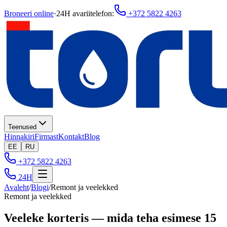
Broneeri online
·
24H avariitelefon
:
+372 5822 4263
Teenused
Hinnakiri
Firmast
Kontakt
Blog
EE
RU
+372 5822 4263
24H
Avaleht
/
Blogi
/
Remont ja veelekked
Remont ja veelekked
Veeleke korteris — mida teha esimese 15