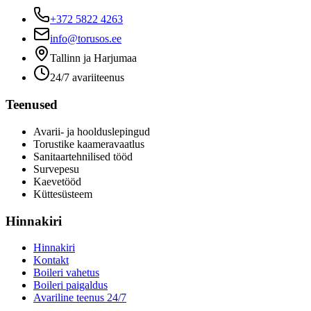
+372 5822 4263
info@torusos.ee
Tallinn ja Harjumaa
24/7 avariiteenus
Teenused
Avarii- ja hoolduslepingud
Torustike kaameravaatlus
Sanitaartehnilised tööd
Survepesu
Kaevetööd
​Küttesüsteem
Hinnakiri
Hinnakiri
Kontakt
Boileri vahetus
Boileri paigaldus
Avariline teenus 24/7