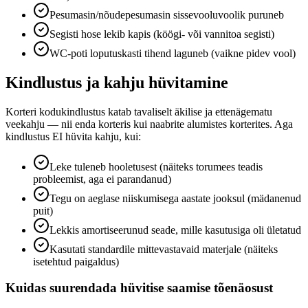
Pesumasin/nõudepesumasin sissevooluvoolik puruneb
Segisti hose lekib kapis (köögi- või vannitoa segisti)
WC-poti loputuskasti tihend laguneb (vaikne pidev vool)
Kindlustus ja kahju hüvitamine
Korteri kodukindlustus katab tavaliselt äkilise ja ettenägematu
veekahju — nii enda korteris kui naabrite alumistes korterites. Aga
kindlustus EI hüvita kahju, kui:
Leke tuleneb hooletusest (näiteks torumees teadis
probleemist, aga ei parandanud)
Tegu on aeglase niiskumisega aastate jooksul (mädanenud
puit)
Lekkis amortiseerunud seade, mille kasutusiga oli ületatud
Kasutati standardile mittevastavaid materjale (näiteks
isetehtud paigaldus)
Kuidas suurendada hüvitise saamise tõenäosust