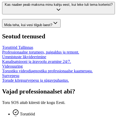
Kas naaber peab maksma minu kahju eest, kui leke tuli tema korterist?
Mida teha, kui vesi tilgub laest?
Seotud teenused
Torutööd Tallinnas
Professionaalne torumees, paigaldus ja remont.
Ummistuste likvideerimine
Kanalisatsiooni ja äravoolu avamine 24/7.
Videouuring
Torustiku videodiagnostika professionaalse kaameraga.
Survepesu
Torude kõrgsurvepesu ja sügavpuhastus.
Vajad professionaalset abi?
Toru SOS aitab kiiresti üle kogu Eesti.
Torutööd