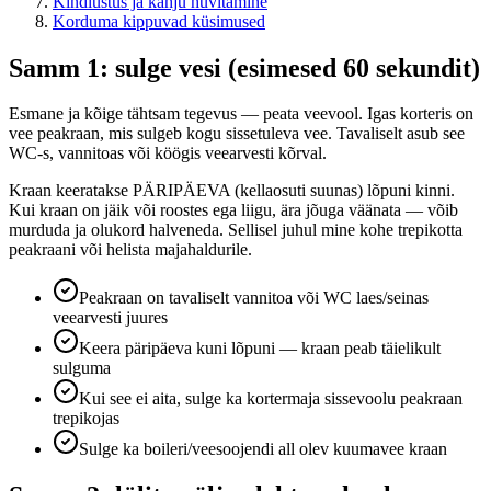
Kindlustus ja kahju hüvitamine
Korduma kippuvad küsimused
Samm 1: sulge vesi (esimesed 60 sekundit)
Esmane ja kõige tähtsam tegevus — peata veevool. Igas korteris on
vee peakraan, mis sulgeb kogu sissetuleva vee. Tavaliselt asub see
WC-s, vannitoas või köögis veearvesti kõrval.
Kraan keeratakse PÄRIPÄEVA (kellaosuti suunas) lõpuni kinni.
Kui kraan on jäik või roostes ega liigu, ära jõuga väänata — võib
murduda ja olukord halveneda. Sellisel juhul mine kohe trepikotta
peakraani või helista majahaldurile.
Peakraan on tavaliselt vannitoa või WC laes/seinas
veearvesti juures
Keera päripäeva kuni lõpuni — kraan peab täielikult
sulguma
Kui see ei aita, sulge ka kortermaja sissevoolu peakraan
trepikojas
Sulge ka boileri/veesoojendi all olev kuumavee kraan