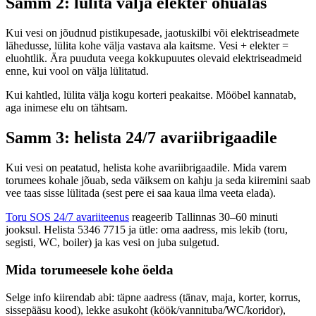
Samm 2: lülita välja elekter ohualas
Kui vesi on jõudnud pistikupesade, jaotuskilbi või elektriseadmete
lähedusse, lülita kohe välja vastava ala kaitsme. Vesi + elekter =
eluohtlik. Ära puuduta veega kokkupuutes olevaid elektriseadmeid
enne, kui vool on välja lülitatud.
Kui kahtled, lülita välja kogu korteri peakaitse. Mööbel kannatab,
aga inimese elu on tähtsam.
Samm 3: helista 24/7 avariibrigaadile
Kui vesi on peatatud, helista kohe avariibrigaadile. Mida varem
torumees kohale jõuab, seda väiksem on kahju ja seda kiiremini saab
vee taas sisse lülitada (sest pere ei saa kaua ilma veeta elada).
Toru SOS 24/7 avariiteenus
reageerib Tallinnas 30–60 minuti
jooksul. Helista 5346 7715 ja ütle: oma aadress, mis lekib (toru,
segisti, WC, boiler) ja kas vesi on juba sulgetud.
Mida torumeesele kohe öelda
Selge info kiirendab abi: täpne aadress (tänav, maja, korter, korrus,
sissepääsu kood), lekke asukoht (köök/vannituba/WC/koridor),