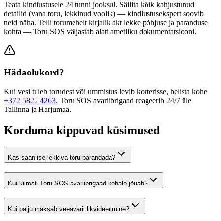
Teata kindlustusele 24 tunni jooksul. Säilita kõik kahjustunud
detailid (vana toru, lekkinud voolik) — kindlustusekspert soovib
neid näha. Telli torumehelt kirjalik akt lekke põhjuse ja paranduse
kohta — Toru SOS väljastab alati ametliku dokumentatsiooni.
Hädaolukord?
Kui vesi tuleb torudest või ummistus levib korterisse, helista kohe
+372 5822 4263
. Toru SOS avariibrigaad reageerib 24/7 üle
Tallinna ja Harjumaa.
Korduma kippuvad küsimused
Kas saan ise lekkiva toru parandada?
Kui kiiresti Toru SOS avariibrigaad kohale jõuab?
Kui palju maksab veeavarii likvideerimine?