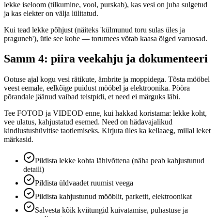
lekke iseloom (tilkumine, vool, purskab), kas vesi on juba sulgetud
ja kas elekter on välja lülitatud.
Kui tead lekke põhjust (näiteks 'külmunud toru sulas üles ja
praguneb'), ütle see kohe — torumees võtab kaasa õiged varuosad.
Samm 4: piira veekahju ja dokumenteeri
Ootuse ajal kogu vesi rätikute, ämbrite ja moppidega. Tõsta mööbel
veest eemale, eelkõige puidust mööbel ja elektroonika. Pööra
põrandale jäänud vaibad teistpidi, et need ei märguks läbi.
Tee FOTOD ja VIDEOD enne, kui hakkad koristama: lekke koht,
vee ulatus, kahjustatud esemed. Need on hädavajalikud
kindlustushüvitise taotlemiseks. Kirjuta üles ka kellaaeg, millal leket
märkasid.
Pildista lekke kohta lähivõttena (näha peab kahjustunud
detaili)
Pildista üldvaadet ruumist veega
Pildista kahjustunud mööblit, parketit, elektroonikat
Salvesta kõik kviitungid kuivatamise, puhastuse ja