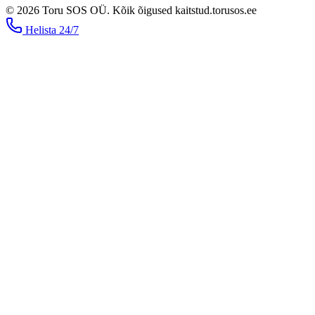
©
2026
Toru SOS OÜ
.
Kõik õigused kaitstud.
torusos.ee
Helista
24/7