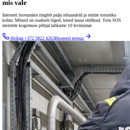
mis vale
Interneti foorumites ringleb palju nõuandeid ja müüte torustiku
kohta. Mõned on osaliselt õiged, teised lausa ohtlikud. Toru SOS
meistrite kogemuse põhjal lahkame 10 levinumat.
Helista
+372 5822 4263
Broneeri teenus