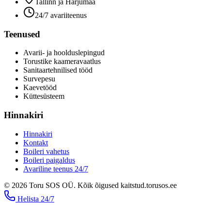
Tallinn ja Harjumaa
24/7 avariiteenus
Teenused
Avarii- ja hoolduslepingud
Torustike kaameravaatlus
Sanitaartehnilised tööd
Survepesu
Kaevetööd
​Küttesüsteem
Hinnakiri
Hinnakiri
Kontakt
Boileri vahetus
Boileri paigaldus
Avariline teenus 24/7
©
2026
Toru SOS OÜ
.
Kõik õigused kaitstud.
torusos.ee
Helista
24/7