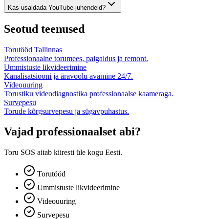
Kas usaldada YouTube-juhendeid?
Seotud teenused
Torutööd Tallinnas
Professionaalne torumees, paigaldus ja remont.
Ummistuste likvideerimine
Kanalisatsiooni ja äravoolu avamine 24/7.
Videouuring
Torustiku videodiagnostika professionaalse kaameraga.
Survepesu
Torude kõrgsurvepesu ja sügavpuhastus.
Vajad professionaalset abi?
Toru SOS aitab kiiresti üle kogu Eesti.
Torutööd
Ummistuste likvideerimine
Videouuring
Survepesu