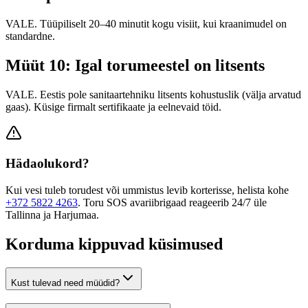
VALE. Tüüpiliselt 20–40 minutit kogu visiit, kui kraanimudel on
standardne.
Müüt 10: Igal torumeestel on litsents
VALE. Eestis pole sanitaartehniku litsents kohustuslik (välja arvatud
gaas). Küsige firmalt sertifikaate ja eelnevaid töid.
Hädaolukord?
Kui vesi tuleb torudest või ummistus levib korterisse, helista kohe
+372 5822 4263
. Toru SOS avariibrigaad reageerib 24/7 üle
Tallinna ja Harjumaa.
Korduma kippuvad küsimused
Kust tulevad need müüdid?