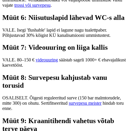
vajate
trossi või survepesu
.
Müüt 6: Niisutuslapid lähevad WC-s alla
VALE. Isegi 'flushable' lapid ei lagune nagu tualettpaber.
Põhjustavad 30% kõigist KÜ kanalisatsiooni ummistustest.
Müüt 7: Videouuring on liiga kallis
VALE. 80–150 €
videouuring
säästab sageli 1000+ € ebavajalikust
kaevetööst.
Müüt 8: Survepesu kahjustab vanu
torusid
OSALISELT. Õigesti reguleeritud surve (150 bar malmtorudele,
mitte 300) on ohutu. Sertifitseeritud
survepesu meister
hindab toru
enne.
Müüt 9: Kraanitihendi vahetus võtab
terve päeva