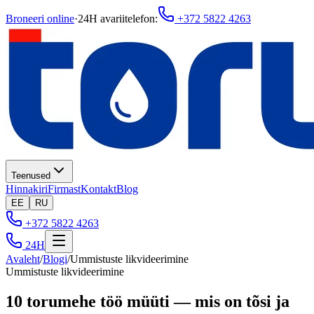
Broneeri online
·
24H avariitelefon
:
+372 5822 4263
Teenused
Hinnakiri
Firmast
Kontakt
Blog
EE
RU
+372 5822 4263
24H
Avaleht
/
Blogi
/
Ummistuste likvideerimine
Ummistuste likvideerimine
10 torumehe töö müüti — mis on tõsi ja