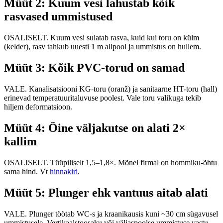
Müüt 2: Kuum vesi lahustab kõik
rasvased ummistused
OSALISELT. Kuum vesi sulatab rasva, kuid kui toru on külm
(kelder), rasv tahkub uuesti 1 m allpool ja ummistus on hullem.
Müüt 3: Kõik PVC-torud on samad
VALE. Kanalisatsiooni KG-toru (oranž) ja sanitaarne HT-toru (hall)
erinevad temperatuuritaluvuse poolest. Vale toru valikuga tekib
hiljem deformatsioon.
Müüt 4: Öine väljakutse on alati 2×
kallim
OSALISELT. Tüüpiliselt 1,5–1,8×. Mõnel firmal on hommiku-õhtu
sama hind. Vt
hinnakiri
.
Müüt 5: Plunger ehk vantuus aitab alati
VALE. Plunger töötab WC-s ja kraanikausis kuni ~30 cm sügavusel
ummistusele. Vertikaalstoosaku või väljaspoolse ummistuse vastu