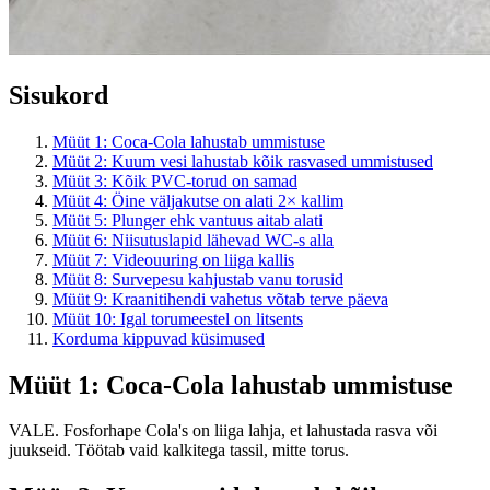
Sisukord
Müüt 1: Coca-Cola lahustab ummistuse
Müüt 2: Kuum vesi lahustab kõik rasvased ummistused
Müüt 3: Kõik PVC-torud on samad
Müüt 4: Öine väljakutse on alati 2× kallim
Müüt 5: Plunger ehk vantuus aitab alati
Müüt 6: Niisutuslapid lähevad WC-s alla
Müüt 7: Videouuring on liiga kallis
Müüt 8: Survepesu kahjustab vanu torusid
Müüt 9: Kraanitihendi vahetus võtab terve päeva
Müüt 10: Igal torumeestel on litsents
Korduma kippuvad küsimused
Müüt 1: Coca-Cola lahustab ummistuse
VALE. Fosforhape Cola's on liiga lahja, et lahustada rasva või
juukseid. Töötab vaid kalkitega tassil, mitte torus.