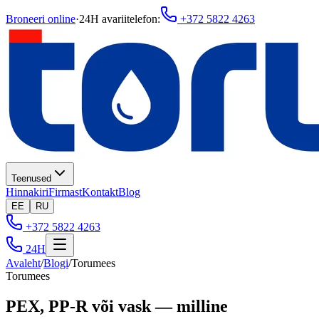
Broneeri online
·
24H avariitelefon
:
+372 5822 4263
Teenused
Hinnakiri
Firmast
Kontakt
Blog
EE
RU
+372 5822 4263
24H
Avaleht
/
Blogi
/
Torumees
Torumees
PEX, PP-R või vask — milline