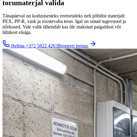
torumaterjal valida
Tänapäeval on kodusisesteks veetorudeks neli põhilist materjali:
PEX, PP-R, vask ja roostevaba teras. Igal on omad tugevused ja
nõrkused. Vale valik tähendab kas üle makstud paigaldust või
lühikest eluiga.
Helista
+372 5822 4263
Broneeri teenus