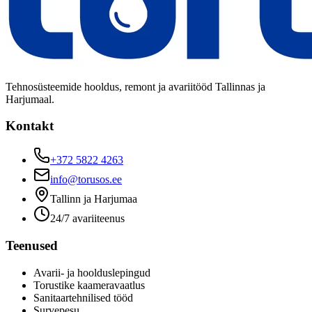
Tehnosüsteemide hooldus, remont ja avariitööd Tallinnas ja
Harjumaal.
Kontakt
+372 5822 4263
info@torusos.ee
Tallinn ja Harjumaa
24/7 avariiteenus
Teenused
Avarii- ja hoolduslepingud
Torustike kaameravaatlus
Sanitaartehnilised tööd
Survepesu