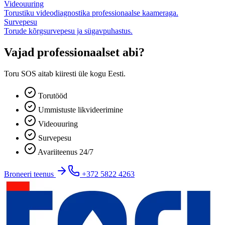
Videouuring
Torustiku videodiagnostika professionaalse kaameraga.
Survepesu
Torude kõrgsurvepesu ja sügavpuhastus.
Vajad professionaalset abi?
Toru SOS aitab kiiresti üle kogu Eesti.
Torutööd
Ummistuste likvideerimine
Videouuring
Survepesu
Avariiteenus 24/7
Broneeri teenus
+372 5822 4263