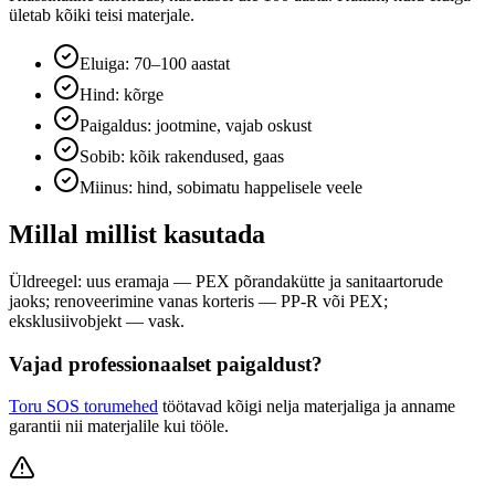
ületab kõiki teisi materjale.
Eluiga: 70–100 aastat
Hind: kõrge
Paigaldus: jootmine, vajab oskust
Sobib: kõik rakendused, gaas
Miinus: hind, sobimatu happelisele veele
Millal millist kasutada
Üldreegel: uus eramaja — PEX põrandakütte ja sanitaartorude
jaoks; renoveerimine vanas korteris — PP-R või PEX;
eksklusiivobjekt — vask.
Vajad professionaalset paigaldust?
Toru SOS torumehed
töötavad kõigi nelja materjaliga ja anname
garantii nii materjalile kui tööle.