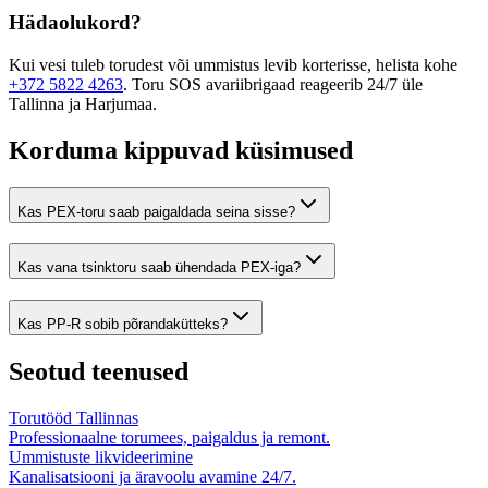
Hädaolukord?
Kui vesi tuleb torudest või ummistus levib korterisse, helista kohe
+372 5822 4263
. Toru SOS avariibrigaad reageerib 24/7 üle
Tallinna ja Harjumaa.
Korduma kippuvad küsimused
Kas PEX-toru saab paigaldada seina sisse?
Kas vana tsinktoru saab ühendada PEX-iga?
Kas PP-R sobib põrandakütteks?
Seotud teenused
Torutööd Tallinnas
Professionaalne torumees, paigaldus ja remont.
Ummistuste likvideerimine
Kanalisatsiooni ja äravoolu avamine 24/7.