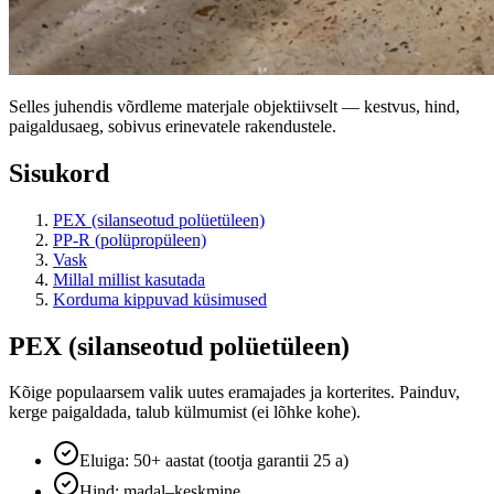
Selles juhendis võrdleme materjale objektiivselt — kestvus, hind,
paigaldusaeg, sobivus erinevatele rakendustele.
Sisukord
PEX (silanseotud polüetüleen)
PP-R (polüpropüleen)
Vask
Millal millist kasutada
Korduma kippuvad küsimused
PEX (silanseotud polüetüleen)
Kõige populaarsem valik uutes eramajades ja korterites. Painduv,
kerge paigaldada, talub külmumist (ei lõhke kohe).
Eluiga: 50+ aastat (tootja garantii 25 a)
Hind: madal–keskmine