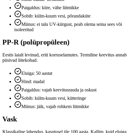
Paigaldus: kiire, vähe liitmikke
Sobib: külm-kuum vesi, põrandaküte
Miinus: ei talu UV-kiirgust, peab olema seina sees või
isoleeritud
PP-R (polüpropüleen)
Eestis laialt levinud, eriti korruselamutes. Termiline keevitus annab
püsivad liitekohad.
Eluiga: 50 aastat
Hind: madal
Paigaldus: vajab keevitusrauda ja oskust
Sobib: külm-kuum vesi, kütteringe
Miinus: jäik, vajab rohkem liitmikke
Vask
Klassikaline lahendus, kasutusel üle 100 aasta. Kallim, kuid eluiga