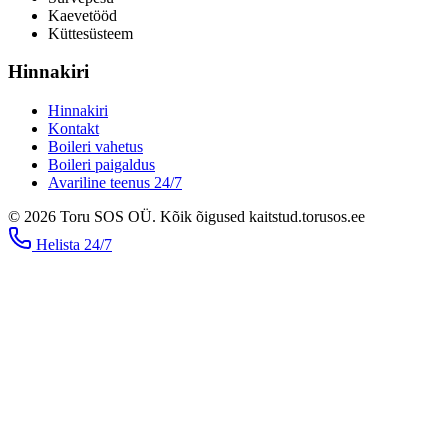
Kaevetööd
​Küttesüsteem
Hinnakiri
Hinnakiri
Kontakt
Boileri vahetus
Boileri paigaldus
Avariline teenus 24/7
©
2026
Toru SOS OÜ
.
Kõik õigused kaitstud.
torusos.ee
Helista
24/7