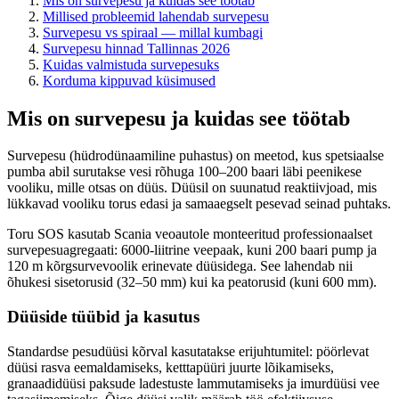
Mis on survepesu ja kuidas see töötab
Millised probleemid lahendab survepesu
Survepesu vs spiraal — millal kumbagi
Survepesu hinnad Tallinnas 2026
Kuidas valmistuda survepesuks
Korduma kippuvad küsimused
Mis on survepesu ja kuidas see töötab
Survepesu (hüdrodünaamiline puhastus) on meetod, kus spetsiaalse
pumba abil surutakse vesi rõhuga 100–200 baari läbi peenikese
vooliku, mille otsas on düüs. Düüsil on suunatud reaktiivjoad, mis
lükkavad vooliku torus edasi ja samaaegselt pesevad seinad puhtaks.
Toru SOS kasutab Scania veoautole monteeritud professionaalset
survepesuagregaati: 6000-liitrine veepaak, kuni 200 baari pump ja
120 m kõrgsurvevoolik erinevate düüsidega. See lahendab nii
õhukesi sisetorusid (32–50 mm) kui ka peatorusid (kuni 600 mm).
Düüside tüübid ja kasutus
Standardse pesudüüsi kõrval kasutatakse erijuhtumitel: pöörlevat
düüsi rasva eemaldamiseks, ketttapüüri juurte lõikamiseks,
granaadidüüsi paksude ladestuste lammutamiseks ja imurdüüsi vee