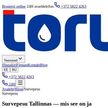
Broneeri online
·
24H avariitelefon
:
+372 5822 4263
Teenused
Hinnakiri
Firmast
Kontakt
Blog
EE
RU
+372 5822 4263
24H
Avaleht
/
Blogi
/
Survepesu
Survepesu
Survepesu Tallinnas — mis see on ja