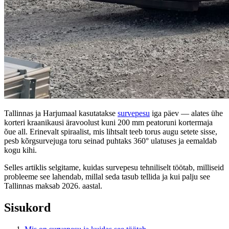
Tallinnas ja Harjumaal kasutatakse
survepesu
iga päev — alates ühe
korteri kraanikausi äravoolust kuni 200 mm peatoruni kortermaja
õue all. Erinevalt spiraalist, mis lihtsalt teeb torus augu setete sisse,
pesb kõrgsurvejuga toru seinad puhtaks 360° ulatuses ja eemaldab
kogu kihi.
Selles artiklis selgitame, kuidas survepesu tehniliselt töötab, milliseid
probleeme see lahendab, millal seda tasub tellida ja kui palju see
Tallinnas maksab 2026. aastal.
Sisukord