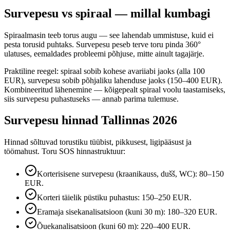
Survepesu vs spiraal — millal kumbagi
Spiraalmasin teeb torus augu — see lahendab ummistuse, kuid ei
pesta torusid puhtaks. Survepesu peseb terve toru pinda 360°
ulatuses, eemaldades probleemi põhjuse, mitte ainult tagajärje.
Praktiline reegel: spiraal sobib kohese avariiabi jaoks (alla 100
EUR), survepesu sobib põhjaliku lahenduse jaoks (150–400 EUR).
Kombineeritud lähenemine — kõigepealt spiraal voolu taastamiseks,
siis survepesu puhastuseks — annab parima tulemuse.
Survepesu hinnad Tallinnas 2026
Hinnad sõltuvad torustiku tüübist, pikkusest, ligipääsust ja
töömahust. Toru SOS hinnastruktuur:
Korterisisene survepesu (kraanikauss, dušš, WC): 80–150
EUR.
Korteri täielik püstiku puhastus: 150–250 EUR.
Eramaja sisekanalisatsioon (kuni 30 m): 180–320 EUR.
Õuekanalisatsioon (kuni 60 m): 220–400 EUR.