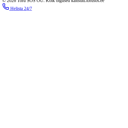
©
2026
Toru SOS OÜ
.
Kõik õigused kaitstud.
torusos.ee
Helista
24/7