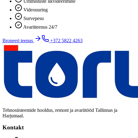
Ummistuste likvideerimine
Videouuring
Survepesu
Avariiteenus 24/7
Broneeri teenus
+372 5822 4263
Tehnosüsteemide hooldus, remont ja avariitööd Tallinnas ja
Harjumaal.
Kontakt