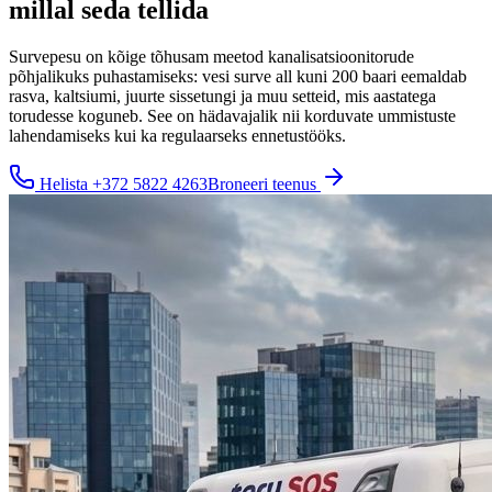
millal seda tellida
Survepesu on kõige tõhusam meetod kanalisatsioonitorude
põhjalikuks puhastamiseks: vesi surve all kuni 200 baari eemaldab
rasva, kaltsiumi, juurte sissetungi ja muu setteid, mis aastatega
torudesse koguneb. See on hädavajalik nii korduvate ummistuste
lahendamiseks kui ka regulaarseks ennetustööks.
Helista
+372 5822 4263
Broneeri teenus