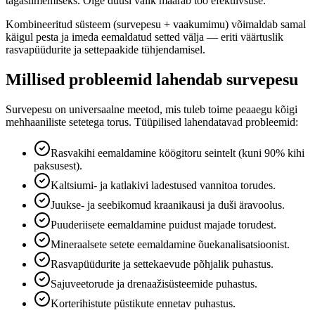
tagasiimemiseks. Õige düüsi valik määrab töö efektiivsuse.
Kombineeritud süsteem (survepesu + vaakumimu) võimaldab samal
käigul pesta ja imeda eemaldatud setted välja — eriti väärtuslik
rasvapüüdurite ja settepaakide tühjendamisel.
Millised probleemid lahendab survepesu
Survepesu on universaalne meetod, mis tuleb toime peaaegu kõigi
mehhaaniliste setetega torus. Tüüpilised lahendatavad probleemid:
Rasvakihi eemaldamine köögitoru seintelt (kuni 90% kihi
paksusest).
Kaltsiumi- ja katlakivi ladestused vannitoa torudes.
Juukse- ja seebikomud kraanikausi ja duši äravoolus.
Puuderiisete eemaldamine puidust majade torudest.
Mineraalsete setete eemaldamine õuekanalisatsioonist.
Rasvapüüdurite ja settekaevude põhjalik puhastus.
Sajuveetorude ja drenaažisüsteemide puhastus.
Korterihistute püstikute ennetav puhastus.