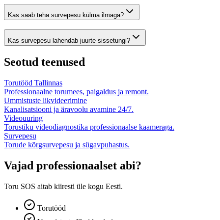
Kas saab teha survepesu külma ilmaga?
Kas survepesu lahendab juurte sissetungi?
Seotud teenused
Torutööd Tallinnas
Professionaalne torumees, paigaldus ja remont.
Ummistuste likvideerimine
Kanalisatsiooni ja äravoolu avamine 24/7.
Videouuring
Torustiku videodiagnostika professionaalse kaameraga.
Survepesu
Torude kõrgsurvepesu ja sügavpuhastus.
Vajad professionaalset abi?
Toru SOS aitab kiiresti üle kogu Eesti.
Torutööd