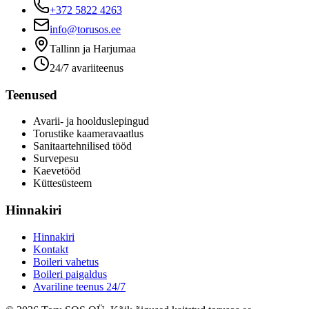
+372 5822 4263
info@torusos.ee
Tallinn ja Harjumaa
24/7 avariiteenus
Teenused
Avarii- ja hoolduslepingud
Torustike kaameravaatlus
Sanitaartehnilised tööd
Survepesu
Kaevetööd
​Küttesüsteem
Hinnakiri
Hinnakiri
Kontakt
Boileri vahetus
Boileri paigaldus
Avariline teenus 24/7