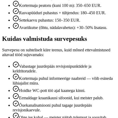
Kortermaja peatoru (kuni 100 m): 350–650 EUR.
Rasvapüüduri puhastus + tühjendus: 180–450 EUR.
Settekaevu puhastus: 150–350 EUR.
Avariikutse (õhtu, nädalavahetus): +30–50% lisatasu.
Kuidas valmistuda survepesuks
Survepesu on suhteliselt kiire teenus, kuid mõned ettevalmistused
aitavad tööd sujuvamaks:
Vabastage juurdepääs revisjonipunktidele ja
keldritorudele.
Kortermaja puhul informeerige naabreid — võib esineda
lühiajalist müra.
Hoidke WC-pott töö ajal kaanega kinni.
Eemaldage kraanikausi sifoonid, kui meister palub.
Õuekanalisatsiooni puhul tagage juurdepääs
revisjonikaevule.
Olge ise kohal — meister näitab tulemust ja soovitab