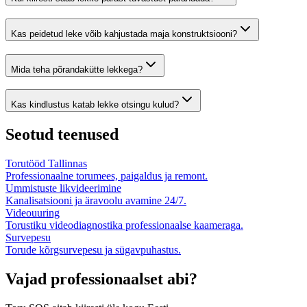
Kas peidetud leke võib kahjustada maja konstruktsiooni?
Mida teha põrandakütte lekkega?
Kas kindlustus katab lekke otsingu kulud?
Seotud teenused
Torutööd Tallinnas
Professionaalne torumees, paigaldus ja remont.
Ummistuste likvideerimine
Kanalisatsiooni ja äravoolu avamine 24/7.
Videouuring
Torustiku videodiagnostika professionaalse kaameraga.
Survepesu
Torude kõrgsurvepesu ja sügavpuhastus.
Vajad professionaalset abi?