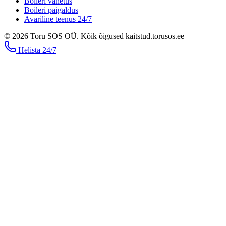
Boileri vahetus
Boileri paigaldus
Avariline teenus 24/7
©
2026
Toru SOS OÜ
.
Kõik õigused kaitstud.
torusos.ee
Helista
24/7