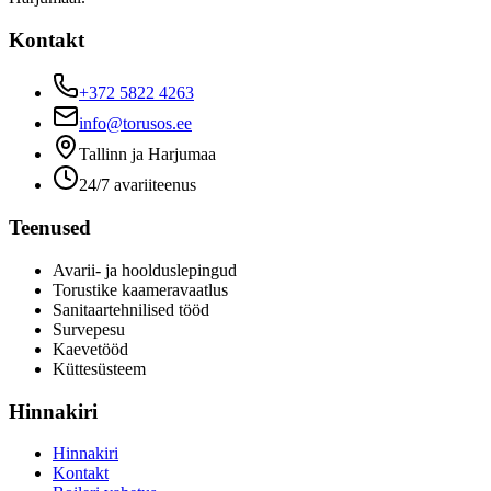
Kontakt
+372 5822 4263
info@torusos.ee
Tallinn ja Harjumaa
24/7 avariiteenus
Teenused
Avarii- ja hoolduslepingud
Torustike kaameravaatlus
Sanitaartehnilised tööd
Survepesu
Kaevetööd
​Küttesüsteem
Hinnakiri
Hinnakiri
Kontakt