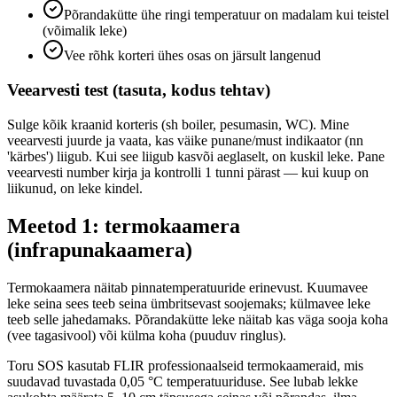
Põrandakütte ühe ringi temperatuur on madalam kui teistel
(võimalik leke)
Vee rõhk korteri ühes osas on järsult langenud
Veearvesti test (tasuta, kodus tehtav)
Sulge kõik kraanid korteris (sh boiler, pesumasin, WC). Mine
veearvesti juurde ja vaata, kas väike punane/must indikaator (nn
'kärbes') liigub. Kui see liigub kasvõi aeglaselt, on kuskil leke. Pane
veearvesti number kirja ja kontrolli 1 tunni pärast — kui kuup on
liikunud, on leke kindel.
Meetod 1: termokaamera
(infrapunakaamera)
Termokaamera näitab pinnatemperatuuride erinevust. Kuumavee
leke seina sees teeb seina ümbritsevast soojemaks; külmavee leke
teeb selle jahedamaks. Põrandakütte leke näitab kas väga sooja koha
(vee tagasivool) või külma koha (puuduv ringlus).
Toru SOS kasutab FLIR professionaalseid termokaameraid, mis
suudavad tuvastada 0,05 °C temperatuuriduse. See lubab lekke