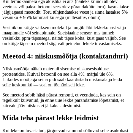
Kui termokaamera ega akustika ei aita (näiteks krundi all olev
veetrass või paksu betooni sees olev põrandakütte toru), kasutatakse
jälgijagaasi meetodit. Toru tühjendatakse veest ja sinna lastakse 5%
vesiniku + 95% lämmastiku segu (mittesüttiv, ohutu).
Vesinik on kõige väiksem molekul ja tungib läbi lekkekohast välja
maapinnale või seinapinnale. Spetsiaalne sensor, mis tunneb
vesinikku ppm-täpsusega, näitab täpse koha, kust gaas väljub. See
on kõige täpsem meetod sügavalt peidetud lekete tuvastamiseks.
Meetod 4: niiskusmõõtja (kontaktanduri)
Niiskusmõõtja näitab materjali sisemise niiskusesisalduse
protsentides. Kuival betoonil on see alla 4%, märjal üle 6%.
Liikudes mõõtjaga seina pidi saab kaardistada niiskusala ja leida
selle keskpunkti — seal on tõenäoliselt leke.
See meetod sobib hästi pärast remonti, et veenduda, kas sein on
tegelikult kuivanud, ja enne uue lekke parandamise lõpetamist, et
kõrvale jääv niiskus ei jätkaks ladestumist.
Mida teha pärast lekke leidmist
Kui leke on tuvastatud, järgnevad sammud sõltuvad selle asukohast