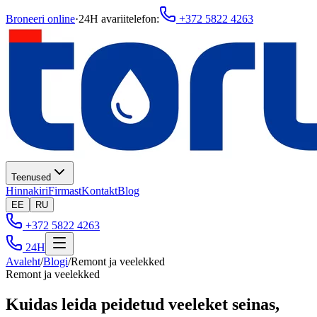
Broneeri online
·
24H avariitelefon
:
+372 5822 4263
Teenused
Hinnakiri
Firmast
Kontakt
Blog
EE
RU
+372 5822 4263
24H
Avaleht
/
Blogi
/
Remont ja veelekked
Remont ja veelekked
Kuidas leida peidetud veeleket seinas,