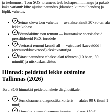
ja iseloomust. Toru SOS torumees teeb kohapeal hinnangu ja pakub
kaks varianti: kiire ajutine parandus (klamber, kummiühendus) ja
lõplik vahetus.
Seinas oleva toru vahetus — avatakse ainult 30×30 cm ala
lekke kohast
Põrandakütte toru remont — kasutatakse spetsiaalseid
pressliideseid PEX-torudele
Veetrassi remont krundi all — vajadusel [kaevetööd]
(/teenused/kaevetood) ekskavaatoriga
Pärast parandust tehakse alati rõhutest (10 baari, 30
minutit) ja niiskuskaardistus
Hinnad: peidetud lekke otsimine
Tallinnas (2026)
Toru SOS hinnakiri peidetud lekete diagnostikale:
Termokaamera diagnostika korteris — alates 90 € (kuni 1
tund)
Akustika + termokaamera kombo — alates 150 €