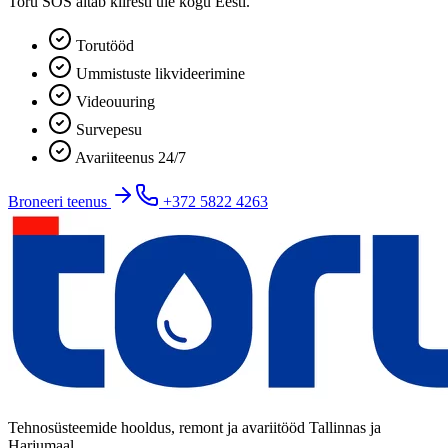
Toru SOS aitab kiiresti üle kogu Eesti.
Torutööd
Ummistuste likvideerimine
Videouuring
Survepesu
Avariiteenus 24/7
Broneeri teenus
+372 5822 4263
Tehnosüsteemide hooldus, remont ja avariitööd Tallinnas ja
Harjumaal.