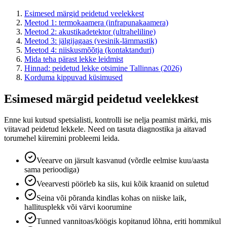
Esimesed märgid peidetud veelekkest
Meetod 1: termokaamera (infrapunakaamera)
Meetod 2: akustikadetektor (ultraheliline)
Meetod 3: jälgijagaas (vesinik-lämmastik)
Meetod 4: niiskusmõõtja (kontaktanduri)
Mida teha pärast lekke leidmist
Hinnad: peidetud lekke otsimine Tallinnas (2026)
Korduma kippuvad küsimused
Esimesed märgid peidetud veelekkest
Enne kui kutsud spetsialisti, kontrolli ise nelja peamist märki, mis
viitavad peidetud lekkele. Need on tasuta diagnostika ja aitavad
torumehel kiiremini probleemi leida.
Veearve on järsult kasvanud (võrdle eelmise kuu/aasta
sama perioodiga)
Veearvesti pöörleb ka siis, kui kõik kraanid on suletud
Seina või põranda kindlas kohas on niiske laik,
hallitusplekk või värvi koorumine
Tunned vannitoas/köögis kopitanud lõhna, eriti hommikul