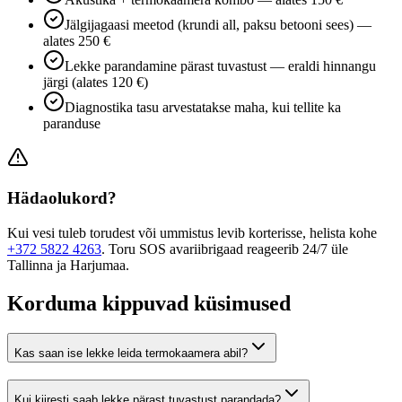
Jälgijagaasi meetod (krundi all, paksu betooni sees) —
alates 250 €
Lekke parandamine pärast tuvastust — eraldi hinnangu
järgi (alates 120 €)
Diagnostika tasu arvestatakse maha, kui tellite ka
paranduse
Hädaolukord?
Kui vesi tuleb torudest või ummistus levib korterisse, helista kohe
+372 5822 4263
. Toru SOS avariibrigaad reageerib 24/7 üle
Tallinna ja Harjumaa.
Korduma kippuvad küsimused
Kas saan ise lekke leida termokaamera abil?
Kui kiiresti saab lekke pärast tuvastust parandada?