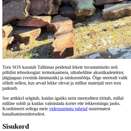
Toru SOS kasutab Tallinnas peidetud lekete tuvastamiseks neli
põhilist tehnoloogiat: termokaamera, ultraheliline akustikadetektor,
jälgijagaas (vesinik-lämmastik) ja niiskusmõõtja. Õige meetodi valik
sõltub sellest, kus arvad lekke olevat ja millise materjali sees toru
paikneb.
See artikkel selgitab, kuidas igaüks neist meetoditest töötab, millal
milline sobib ja kuidas valmistada korter ette lekkeotsingu jaoks.
Kombineeri sellega meie
videouuringu juhend
suurematest
kanalisatsioonitorudest.
Sisukord