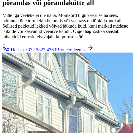
põrandas või põrandakütte all
Mitte iga veeleke ei ole näha. Mõnikord tilgub vesi seina sees,
põrandakütte toru lekib betoonis või veetrass on lõhki krundi all.
Sellised peidetud lekked võivad jätkuda kuid, kuni märkad mädaste
laikude või kasvanud veearve kaudu. Õige diagnostika säästab
tuhandeid eurosid ebavajalikku purustustöö.
Helista
+372 5822 4263
Broneeri teenus