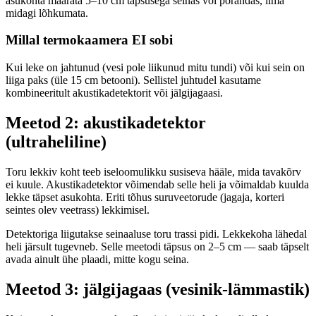
asukohta määrata 5–10 cm täpsusega seinas või põrandas, ilma
midagi lõhkumata.
Millal termokaamera EI sobi
Kui leke on jahtunud (vesi pole liikunud mitu tundi) või kui sein on
liiga paks (üle 15 cm betooni). Sellistel juhtudel kasutame
kombineeritult akustikadetektorit või jälgijagaasi.
Meetod 2: akustikadetektor
(ultraheliline)
Toru lekkiv koht teeb iseloomulikku susiseva hääle, mida tavakõrv
ei kuule. Akustikadetektor võimendab selle heli ja võimaldab kuulda
lekke täpset asukohta. Eriti tõhus suruveetorude (jagaja, korteri
seintes olev veetrass) lekkimisel.
Detektoriga liigutakse seinaaluse toru trassi pidi. Lekkekoha lähedal
heli järsult tugevneb. Selle meetodi täpsus on 2–5 cm — saab täpselt
avada ainult ühe plaadi, mitte kogu seina.
Meetod 3: jälgijagaas (vesinik-lämmastik)