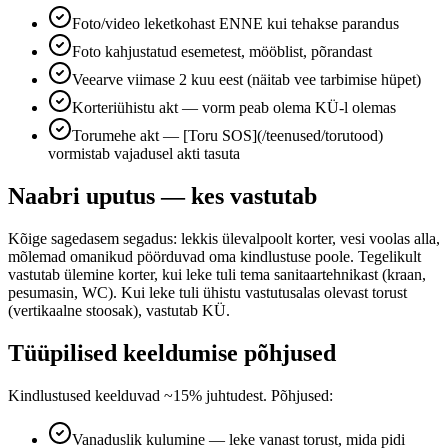
Foto/video leketkohast ENNE kui tehakse parandus
Foto kahjustatud esemetest, mööblist, põrandast
Veearve viimase 2 kuu eest (näitab vee tarbimise hüpet)
Korteriühistu akt — vorm peab olema KÜ-l olemas
Torumehe akt — [Toru SOS](/teenused/torutood)
vormistab vajadusel akti tasuta
Naabri uputus — kes vastutab
Kõige sagedasem segadus: lekkis ülevalpoolt korter, vesi voolas alla,
mõlemad omanikud pöörduvad oma kindlustuse poole. Tegelikult
vastutab ülemine korter, kui leke tuli tema sanitaartehnikast (kraan,
pesumasin, WC). Kui leke tuli ühistu vastutusalas olevast torust
(vertikaalne stoosak), vastutab KÜ.
Tüüpilised keeldumise põhjused
Kindlustused keelduvad ~15% juhtudest. Põhjused:
Vanaduslik kulumine — leke vanast torust, mida pidi