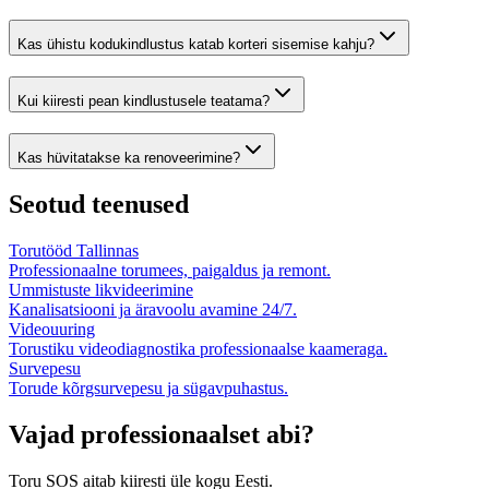
Kas ühistu kodukindlustus katab korteri sisemise kahju?
Kui kiiresti pean kindlustusele teatama?
Kas hüvitatakse ka renoveerimine?
Seotud teenused
Torutööd Tallinnas
Professionaalne torumees, paigaldus ja remont.
Ummistuste likvideerimine
Kanalisatsiooni ja äravoolu avamine 24/7.
Videouuring
Torustiku videodiagnostika professionaalse kaameraga.
Survepesu
Torude kõrgsurvepesu ja sügavpuhastus.
Vajad professionaalset abi?
Toru SOS aitab kiiresti üle kogu Eesti.