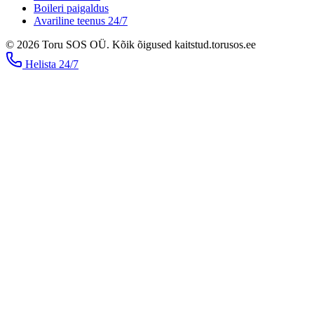
Boileri paigaldus
Avariline teenus 24/7
©
2026
Toru SOS OÜ
.
Kõik õigused kaitstud.
torusos.ee
Helista
24/7