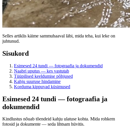
Selles artiklis käime sammuhaaval läbi, mida teha, kui leke on
juhtunud.
Sisukord
Esimesed 24 tundi — fotograafia ja dokumendid
Naabri uputus — kes vastutab
Tüüpilised keeldumise põhjused
Kahju suuruse hindamine
Korduma kippuvad küsimused
Esimesed 24 tundi — fotograafia ja
dokumendid
Kindlustus nõuab tõendeid kahju ulatuse kohta. Mida rohkem
fotosid ja dokumente — seda lihtsam hüvitis.