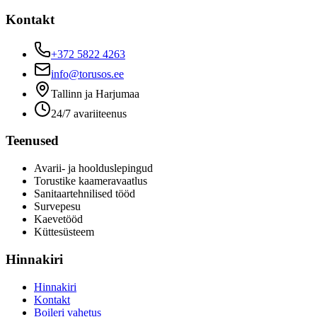
Kontakt
+372 5822 4263
info@torusos.ee
Tallinn ja Harjumaa
24/7 avariiteenus
Teenused
Avarii- ja hoolduslepingud
Torustike kaameravaatlus
Sanitaartehnilised tööd
Survepesu
Kaevetööd
​Küttesüsteem
Hinnakiri
Hinnakiri
Kontakt
Boileri vahetus