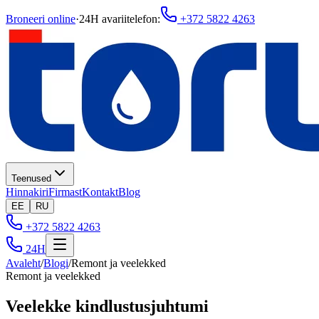
Broneeri online
·
24H avariitelefon
:
+372 5822 4263
Teenused
Hinnakiri
Firmast
Kontakt
Blog
EE
RU
+372 5822 4263
24H
Avaleht
/
Blogi
/
Remont ja veelekked
Remont ja veelekked
Veelekke kindlustusjuhtumi