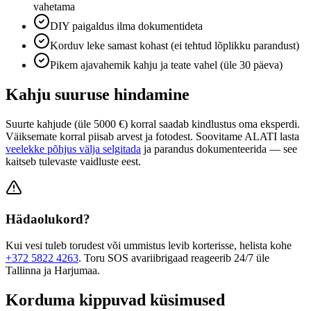
vahetama
DIY paigaldus ilma dokumentideta
Korduv leke samast kohast (ei tehtud lõplikku parandust)
Pikem ajavahemik kahju ja teate vahel (üle 30 päeva)
Kahju suuruse hindamine
Suurte kahjude (üle 5000 €) korral saadab kindlustus oma eksperdi.
Väiksemate korral piisab arvest ja fotodest. Soovitame ALATI lasta
veelekke põhjus välja selgitada
ja parandus dokumenteerida — see
kaitseb tulevaste vaidluste eest.
Hädaolukord?
Kui vesi tuleb torudest või ummistus levib korterisse, helista kohe
+372 5822 4263
. Toru SOS avariibrigaad reageerib 24/7 üle
Tallinna ja Harjumaa.
Korduma kippuvad küsimused