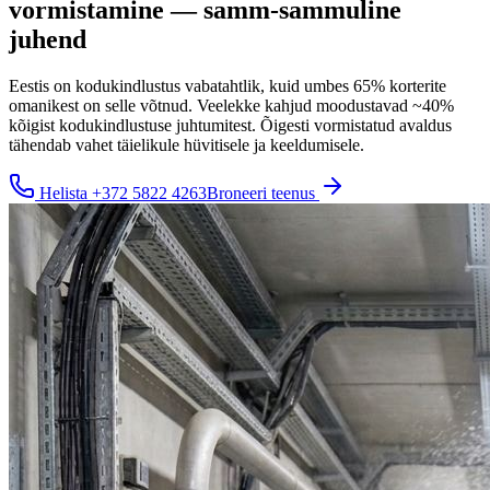
vormistamine — samm-sammuline
juhend
Eestis on kodukindlustus vabatahtlik, kuid umbes 65% korterite
omanikest on selle võtnud. Veelekke kahjud moodustavad ~40%
kõigist kodukindlustuse juhtumitest. Õigesti vormistatud avaldus
tähendab vahet täielikule hüvitisele ja keeldumisele.
Helista
+372 5822 4263
Broneeri teenus