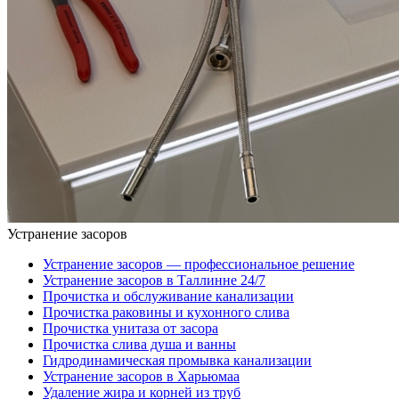
Устранение засоров
Устранение засоров — профессиональное решение
Устранение засоров в Таллинне 24/7
Прочистка и обслуживание канализации
Прочистка раковины и кухонного слива
Прочистка унитаза от засора
Прочистка слива душа и ванны
Гидродинамическая промывка канализации
Устранение засоров в Харьюмаа
Удаление жира и корней из труб