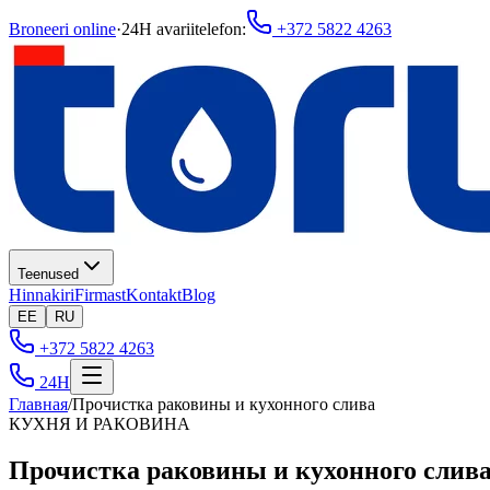
Broneeri online
·
24H avariitelefon
:
+372 5822 4263
Teenused
Hinnakiri
Firmast
Kontakt
Blog
EE
RU
+372 5822 4263
24H
Главная
/
Прочистка раковины и кухонного слива
КУХНЯ И РАКОВИНА
Прочистка раковины и кухонного слива