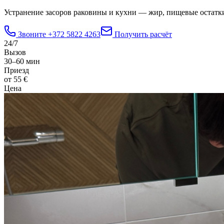
Устранение засоров раковины и кухни — жир, пищевые остатки
Звоните
+372 5822 4263
Получить расчёт
24/7
Вызов
30–60 мин
Приезд
от 55 €
Цена