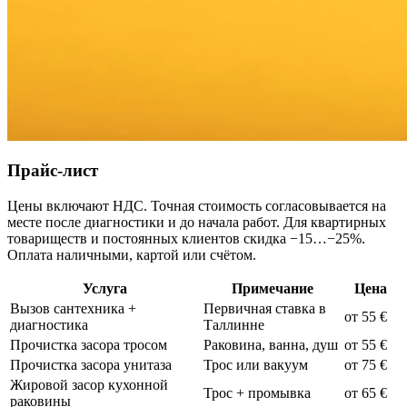
Прайс-лист
Цены включают НДС. Точная стоимость согласовывается на
месте после диагностики и до начала работ. Для квартирных
товариществ и постоянных клиентов скидка −15…−25%.
Оплата наличными, картой или счётом.
Услуга
Примечание
Цена
Вызов сантехника +
Первичная ставка в
от 55 €
диагностика
Таллинне
Прочистка засора тросом
Раковина, ванна, душ
от 55 €
Прочистка засора унитаза
Трос или вакуум
от 75 €
Жировой засор кухонной
Трос + промывка
от 65 €
раковины