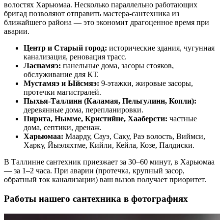
волостях Харьюмаа. Несколько параллельно работающих
бригад позволяют отправить мастера-сантехника из
ближайшего района — это экономит драгоценное время при
аварии.
Центр и Старый город:
исторические здания, чугунная
канализация, реновация трасс.
Ласнамяэ:
панельные дома, засоры стояков,
обслуживание для КТ.
Мустамяэ и Ыйсмяэ:
9-этажки, жировые засоры,
протечки магистралей.
Пыхья-Таллинн (Каламая, Пельгулинн, Копли):
деревянные дома, перепланировки.
Пирита, Нымме, Кристийне, Хааберсти:
частные
дома, септики, дренаж.
Харьюмаа:
Маарду, Сауэ, Саку, Раэ волость, Виймси,
Харку, Йыэляхтме, Кийли, Кейла, Козе, Палдиски.
В Таллинне сантехник приезжает за 30–60 минут, в Харьюмаа
— за 1–2 часа. При аварии (протечка, крупный засор,
обратный ток канализации) ваш вызов получает приоритет.
Работы нашего сантехника в фотографиях