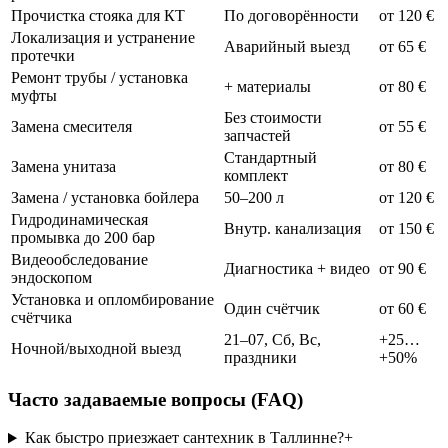
Прочистка стояка для КТ
По договорённости
от 120 €
Локализация и устранение
Аварийный выезд
от 65 €
протечки
Ремонт трубы / установка
+ материалы
от 80 €
муфты
Без стоимости
Замена смесителя
от 55 €
запчастей
Стандартный
Замена унитаза
от 80 €
комплект
Замена / установка бойлера
50–200 л
от 120 €
Гидродинамическая
Внутр. канализация
от 150 €
промывка до 200 бар
Видеообследование
Диагностика + видео
от 90 €
эндоскопом
Установка и опломбирование
Один счётчик
от 60 €
счётчика
21–07, Сб, Вс,
+25…
Ночной/выходной выезд
праздники
+50%
Часто задаваемые вопросы (FAQ)
Как быстро приезжает сантехник в Таллинне?
+