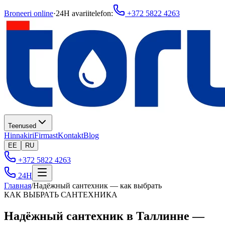
Broneeri online
·
24H avariitelefon
:
+372 5822 4263
Teenused
Hinnakiri
Firmast
Kontakt
Blog
EE
RU
+372 5822 4263
24H
Главная
/
Надёжный сантехник — как выбрать
КАК ВЫБРАТЬ САНТЕХНИКА
Надёжный сантехник в Таллинне —