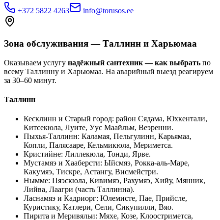
+372 5822 4263
info@torusos.ee
Зона обслуживания — Таллинн и Харьюмаа
Оказываем услугу
надёжный сантехник — как выбрать
по
всему Таллинну и Харьюмаа. На аварийный выезд реагируем
за 30–60 минут.
Таллинн
Кесклинн и Старый город
:
район Сядама, Юхкентали,
Китсекюла, Луите, Уус Маайльм, Веэренни
.
Пыхья-Таллинн
:
Каламая, Пельгулинн, Карьямаа,
Копли, Палясааре, Кельмикюла, Мериметса
.
Кристийне
:
Лиллекюла, Тонди, Ярве
.
Мустамяэ и Хааберсти
:
Ыйсмяэ, Рокка-аль-Маре,
Какумяэ, Тискре, Астангу, Висмейстри
.
Нымме
:
Пяэскюла, Кивимяэ, Рахумяэ, Хийу, Мянник,
Лийва, Лаагри (часть Таллинна)
.
Ласнамяэ и Кадриорг
:
Юлемисте, Пае, Прийсле,
Куристику, Катлери, Сели, Сикупилли, Вяо
.
Пирита и Меривяльи
:
Мяхе, Козе, Клоостриметса,