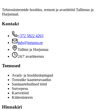
Tehnosüsteemide hooldus, remont ja avariitööd Tallinnas ja
Harjumaal.
Kontakt
+372 5822 4263
info@torusos.ee
Tallinn ja Harjumaa
24/7 avariiteenus
Teenused
Avarii- ja hoolduslepingud
Torustike kaameravaatlus
Sanitaartehnilised tööd
Survepesu
Kaevetööd
​Küttesüsteem
Hinnakiri