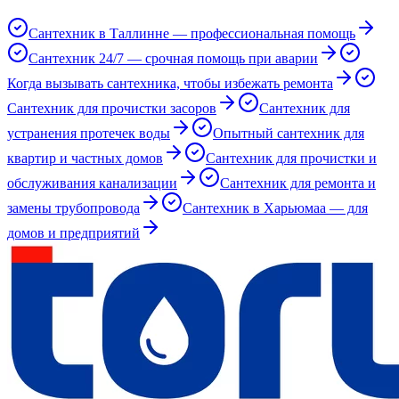
Сантехник в Таллинне — профессиональная помощь
Сантехник 24/7 — срочная помощь при аварии
Когда вызывать сантехника, чтобы избежать ремонта
Сантехник для прочистки засоров
Сантехник для
устранения протечек воды
Опытный сантехник для
квартир и частных домов
Сантехник для прочистки и
обслуживания канализации
Сантехник для ремонта и
замены трубопровода
Сантехник в Харьюмаа — для
домов и предприятий