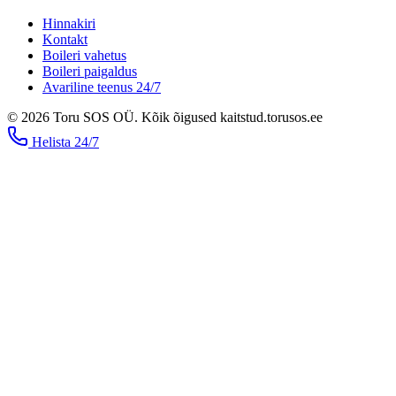
Hinnakiri
Kontakt
Boileri vahetus
Boileri paigaldus
Avariline teenus 24/7
©
2026
Toru SOS OÜ
.
Kõik õigused kaitstud.
torusos.ee
Helista
24/7