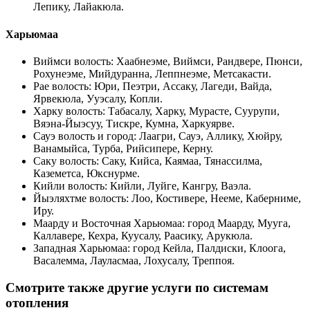
Лепику, Лайакюла
.
Харьюмаа
Виймси волость
:
Хаабнеэме, Виймси, Рандвере, Пюнси,
Рохунеэме, Мийдуранна, Леппнеэме, Метсакасти
.
Рае волость
:
Юри, Пеэтри, Ассаку, Лагеди, Вайда,
Ярвекюла, Ууэсалу, Копли
.
Харку волость
:
Табасалу, Харку, Мурасте, Суурупи,
Вяэна-Йыэсуу, Тискре, Кумна, Харкуярве
.
Сауэ волость и город
:
Лаагри, Сауэ, Аллику, Хюйру,
Ванамыйса, Турба, Рийсипере, Керну
.
Саку волость
:
Саку, Кийса, Каямаа, Тянассилма,
Каземетса, Юкснурме
.
Кийли волость
:
Кийли, Луйге, Кангру, Ваэла
.
Йыэляхтме волость
:
Лоо, Костивере, Нееме, Каберниме,
Иру
.
Маарду и Восточная Харьюмаа
:
город Маарду, Муугa,
Каллавере, Кехра, Куусалу, Раасику, Арукюла
.
Западная Харьюмаа
:
город Кейла, Палдиски, Клоога,
Васалемма, Лауласмаа, Лохусалу, Треппоя
.
Смотрите также другие услуги по системам
отопления