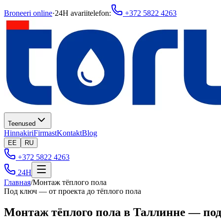
Broneeri online
·
24H avariitelefon
:
+372 5822 4263
Teenused
Hinnakiri
Firmast
Kontakt
Blog
EE
RU
+372 5822 4263
24H
Главная
/
Монтаж тёплого пола
Под ключ — от проекта до тёплого пола
Монтаж тёплого пола в Таллинне — под