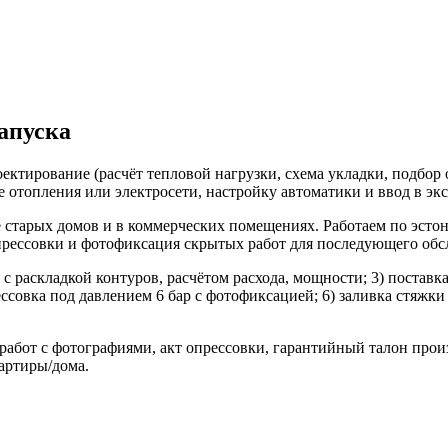
апуска
ктирование (расчёт тепловой нагрузки, схема укладки, подбор 
е отопления или электросети, настройку автоматики и ввод в эк
е старых домов и в коммерческих помещениях. Работаем по эст
опрессовки и фотофиксация скрытых работ для последующего об
т с раскладкой контуров, расчётом расхода, мощности; 3) поставк
ссовка под давлением 6 бар с фотофиксацией; 6) заливка стяжки
работ с фотографиями, акт опрессовки, гарантийный талон прои
артиры/дома.