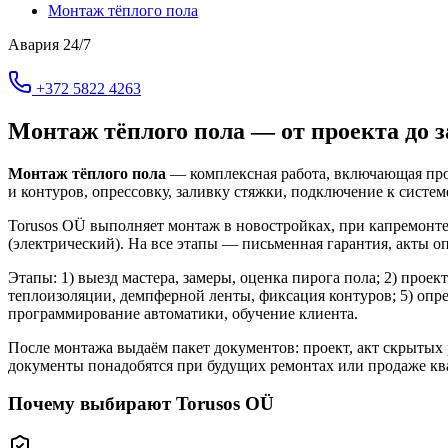
Монтаж тёплого пола
Авария 24/7
+372 5822 4263
Монтаж тёплого пола — от проекта до з
Монтаж тёплого пола
— комплексная работа, включающая прое
и контуров, опрессовку, заливку стяжки, подключение к систем
Torusos OÜ выполняет монтаж в новостройках, при капремонт
(электрический). На все этапы — письменная гарантия, акты 
Этапы: 1) выезд мастера, замеры, оценка пирога пола; 2) проек
теплоизоляции, демпферной ленты, фиксация контуров; 5) опре
программирование автоматики, обучение клиента.
После монтажа выдаём пакет документов: проект, акт скрытых 
документы понадобятся при будущих ремонтах или продаже кв
Почему выбирают Torusos OÜ