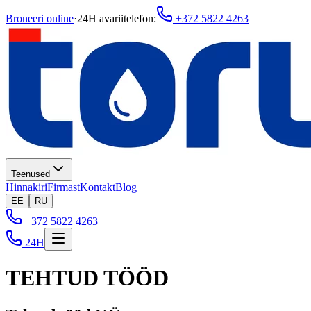
Broneeri online
·
24H avariitelefon
:
+372 5822 4263
Teenused
Hinnakiri
Firmast
Kontakt
Blog
EE
RU
+372 5822 4263
24H
TEHTUD TÖÖD