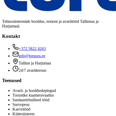
Tehnosüsteemide hooldus, remont ja avariitööd Tallinnas ja
Harjumaal.
Kontakt
+372 5822 4263
info@torusos.ee
Tallinn ja Harjumaa
24/7 avariiteenus
Teenused
Avarii- ja hoolduslepingud
Torustike kaameravaatlus
Sanitaartehnilised tööd
Survepesu
Kaevetööd
​Küttesüsteem