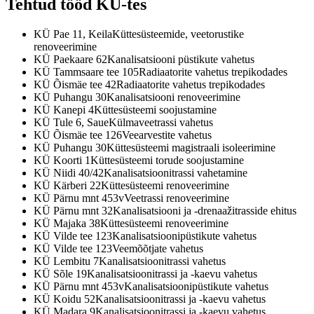
Tehtud tööd KÜ-tes
KÜ Pae 11, Keila
Küttesüsteemide, veetorustike
renoveerimine
KÜ Paekaare 62
Kanalisatsiooni püstikute vahetus
KÜ Tammsaare tee 105
Radiaatorite vahetus trepikodades
KÜ Õismäe tee 42
Radiaatorite vahetus trepikodades
KÜ Puhangu 30
Kanalisatsiooni renoveerimine
KÜ Kanepi 4
Küttesüsteemi soojustamine
KÜ Tule 6, Saue
Külmaveetrassi vahetus
KÜ Õismäe tee 126
Veearvestite vahetus
KÜ Puhangu 30
Küttesüsteemi magistraali isoleerimine
KÜ Koorti 1
Küttesüsteemi torude soojustamine
KÜ Niidi 40/42
Kanalisatsioonitrassi vahetamine
KÜ Kärberi 22
Küttesüsteemi renoveerimine
KÜ Pärnu mnt 453v
Veetrassi renoveerimine
KÜ Pärnu mnt 32
Kanalisatsiooni ja -drenaažitrasside ehitus
KÜ Majaka 38
Küttesüsteemi renoveerimine
KÜ Vilde tee 123
Kanalisatsioonipüstikute vahetus
KÜ Vilde tee 123
Veemõõtjate vahetus
KÜ Lembitu 7
Kanalisatsioonitrassi vahetus
KÜ Sõle 19
Kanalisatsioonitrassi ja -kaevu vahetus
KÜ Pärnu mnt 453v
Kanalisatsioonipüstikute vahetus
KÜ Koidu 52
Kanalisatsioonitrassi ja -kaevu vahetus
KÜ Madara 9
Kanalisatsioonitrassi ja -kaevu vahetus