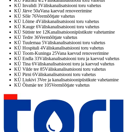
KÜ Padriku 4/2
Väliskanalisatsiooni toru vahetus
KÜ Invalidi 3
Väliskanalisatsiooni toru vahetus
KÜ Järve 50a
Vana kaevud renoveerimine
KÜ Sõle 76
Veemõõtjate vahetus
KÜ Lõime 4
Väliskanalisatsiooni toru vahetus
KÜ Kauge 6
Väliskanalisatsiooni toru vahetus
KÜ Sütiste tee 12
Kanalisatsioonipüstikute vahetamine
KÜ Tedre 36
Veemõõtjate vahetus
KÜ Tuulemaa 5
Väliskanalisatsiooni toru vahetus
KÜ Hospitali 4
Väliskanalisatsiooni toru vahetus
KÜ Toom-Kuninga 25
Vana kaevud renoveerimine
KÜ Endla 33
Väliskanalisatsiooni toru ja kaevud vahetus
KÜ Tina 6
Väliskanalisatsiooni toru ja kaevud vahetus
KÜ Vilde tee 85
Väliskanalisatsiooni toru vahetus
KÜ Pirni 6
Väliskanalisatsiooni toru vahetus
KÜ Liukivi 3
Vee ja kanalisatsioonipüstikute vahetamine
KÜ Õismäe tee 105
Veemõõtjate vahetus