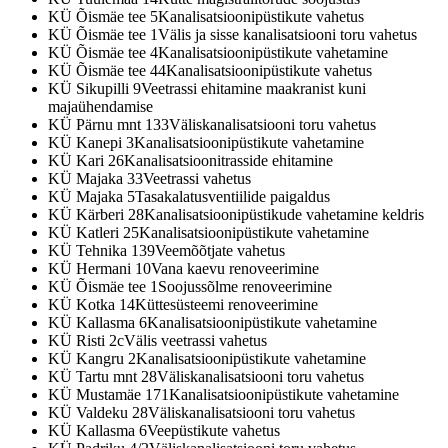
KÜ Õismäe tee 5
Kanalisatsioonipüstikute vahetus
KÜ Õismäe tee 1
Välis ja sisse kanalisatsiooni toru vahetus
KÜ Õismäe tee 4
Kanalisatsioonipüstikute vahetamine
KÜ Õismäe tee 44
Kanalisatsioonipüstikute vahetus
KÜ Sikupilli 9
Veetrassi ehitamine maakranist kuni
majaühendamise
KÜ Pärnu mnt 133
Väliskanalisatsiooni toru vahetus
KÜ Kanepi 3
Kanalisatsioonipüstikute vahetamine
KÜ Kari 26
Kanalisatsioonitrasside ehitamine
KÜ Majaka 33
Veetrassi vahetus
KÜ Majaka 5
Tasakalatusventiilide paigaldus
KÜ Kärberi 28
Kanalisatsioonipüstikude vahetamine keldris
KÜ Katleri 25
Kanalisatsioonipüstikute vahetamine
KÜ Tehnika 139
Veemõõtjate vahetus
KÜ Hermani 10
Vana kaevu renoveerimine
KÜ Õismäe tee 1
Soojussõlme renoveerimine
KÜ Kotka 14
Küttesüsteemi renoveerimine
KÜ Kallasma 6
Kanalisatsioonipüstikute vahetamine
KÜ Risti 2c
Välis veetrassi vahetus
KÜ Kangru 2
Kanalisatsioonipüstikute vahetamine
KÜ Tartu mnt 28
Väliskanalisatsiooni toru vahetus
KÜ Mustamäe 171
Kanalisatsioonipüstikute vahetamine
KÜ Valdeku 28
Väliskanalisatsiooni toru vahetus
KÜ Kallasma 6
Veepüstikute vahetus