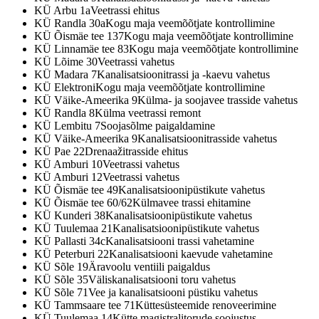
KÜ Arbu 1a
Veetrassi ehitus
KÜ Randla 30a
Kogu maja veemõõtjate kontrollimine
KÜ Õismäe tee 137
Kogu maja veemõõtjate kontrollimine
KÜ Linnamäe tee 83
Kogu maja veemõõtjate kontrollimine
KÜ Lõime 30
Veetrassi vahetus
KÜ Madara 7
Kanalisatsioonitrassi ja -kaevu vahetus
KÜ Elektroni
Kogu maja veemõõtjate kontrollimine
KÜ Väike-Ameerika 9
Külma- ja soojavee trasside vahetus
KÜ Randla 8
Külma veetrassi remont
KÜ Lembitu 7
Soojasõlme paigaldamine
KÜ Väike-Ameerika 9
Kanalisatsioonitrasside vahetus
KÜ Pae 22
Drenaažitrasside ehitus
KÜ Amburi 10
Veetrassi vahetus
KÜ Amburi 12
Veetrassi vahetus
KÜ Õismäe tee 49
Kanalisatsioonipüstikute vahetus
KÜ Õismäe tee 60/62
Külmavee trassi ehitamine
KÜ Kunderi 38
Kanalisatsioonipüstikute vahetus
KÜ Tuulemaa 21
Kanalisatsioonipüstikute vahetus
KÜ Pallasti 34c
Kanalisatsiooni trassi vahetamine
KÜ Peterburi 22
Kanalisatsiooni kaevude vahetamine
KÜ Sõle 19
Äravoolu ventiili paigaldus
KÜ Sõle 35
Väliskanalisatsiooni toru vahetus
KÜ Sõle 71
Vee ja kanalisatsiooni püstiku vahetus
KÜ Tammsaare tee 71
Küttesüsteemide renoveerimine
KÜ Tuulemaa 14
Kütte magistralitorude soojustus