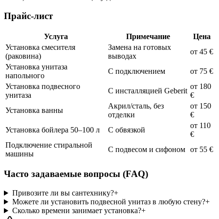
Прайс-лист
Услуга
Примечание
Цена
Установка смесителя
Замена на готовых
от 45 €
(раковина)
выводах
Установка унитаза
С подключением
от 75 €
напольного
Установка подвесного
от 180
С инсталляцией Geberit
унитаза
€
Акрил/сталь, без
от 150
Установка ванны
отделки
€
от 110
Установка бойлера 50–100 л
С обвязкой
€
Подключение стиральной
С подвесом и сифоном
от 55 €
машины
Часто задаваемые вопросы (FAQ)
Привозите ли вы сантехнику?
+
Можете ли установить подвесной унитаз в любую стену?
+
Сколько времени занимает установка?
+