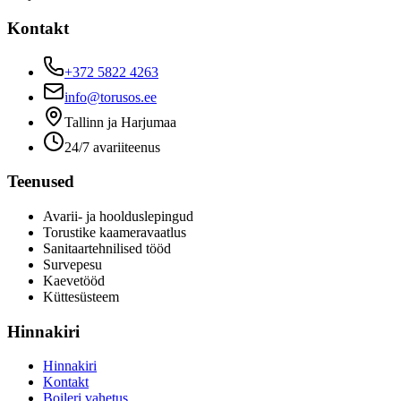
Kontakt
+372 5822 4263
info@torusos.ee
Tallinn ja Harjumaa
24/7 avariiteenus
Teenused
Avarii- ja hoolduslepingud
Torustike kaameravaatlus
Sanitaartehnilised tööd
Survepesu
Kaevetööd
​Küttesüsteem
Hinnakiri
Hinnakiri
Kontakt
Boileri vahetus