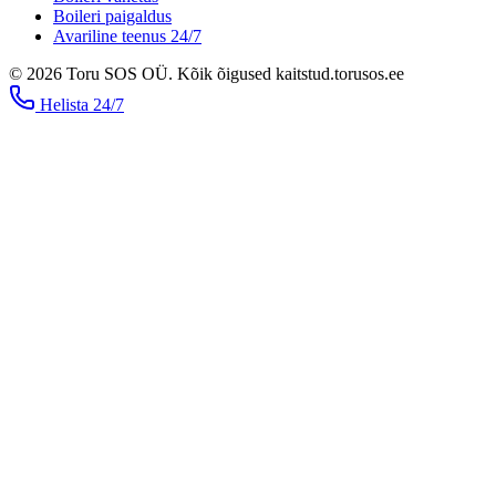
Boileri paigaldus
Avariline teenus 24/7
©
2026
Toru SOS OÜ
.
Kõik õigused kaitstud.
torusos.ee
Helista
24/7