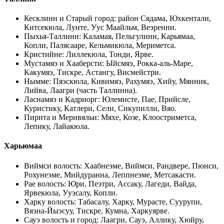
Кесклинн и Старый город
:
район Сядама, Юхкентали,
Китсекюла, Луите, Уус Маайльм, Веэренни
.
Пыхья-Таллинн
:
Каламая, Пельгулинн, Карьямаа,
Копли, Палясааре, Кельмикюла, Мериметса
.
Кристийне
:
Лиллекюла, Тонди, Ярве
.
Мустамяэ и Хааберсти
:
Ыйсмяэ, Рокка-аль-Маре,
Какумяэ, Тискре, Астангу, Висмейстри
.
Нымме
:
Пяэскюла, Кивимяэ, Рахумяэ, Хийу, Мянник,
Лийва, Лаагри (часть Таллинна)
.
Ласнамяэ и Кадриорг
:
Юлемисте, Пае, Прийсле,
Куристику, Катлери, Сели, Сикупилли, Вяо
.
Пирита и Меривяльи
:
Мяхе, Козе, Клоостриметса,
Лепику, Лайакюла
.
Харьюмаа
Виймси волость
:
Хаабнеэме, Виймси, Рандвере, Пюнси,
Рохунеэме, Мийдуранна, Леппнеэме, Метсакасти
.
Рае волость
:
Юри, Пеэтри, Ассаку, Лагеди, Вайда,
Ярвекюла, Ууэсалу, Копли
.
Харку волость
:
Табасалу, Харку, Мурасте, Суурупи,
Вяэна-Йыэсуу, Тискре, Кумна, Харкуярве
.
Сауэ волость и город
:
Лаагри, Сауэ, Аллику, Хюйру,