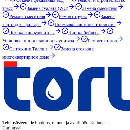
Откачка фекальных вод
Ремонт и строительство
трасс
Замена туалета (WC)
Замена смесителя
Ремонт смесителя
Ремонт трубы
Замена
картриджа фильтра
Промывка системы отопления
Чистка жироуловителя
Чистка бойлера
Установка инсталляции для унитаза
Ремонт котлов
Сантехник Таллин
Замена стояков в
многоквартирном доме
Tehnosüsteemide hooldus, remont ja avariitööd Tallinnas ja
Harjumaal.