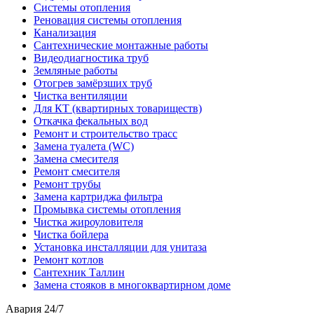
Системы отопления
Реновация системы отопления
Канализация
Сантехнические монтажные работы
Видеодиагностика труб
Земляные работы
Отогрев замёрзших труб
Чистка вентиляции
Для КТ (квартирных товариществ)
Откачка фекальных вод
Ремонт и строительство трасс
Замена туалета (WC)
Замена смесителя
Ремонт смесителя
Ремонт трубы
Замена картриджа фильтра
Промывка системы отопления
Чистка жироуловителя
Чистка бойлера
Установка инсталляции для унитаза
Ремонт котлов
Сантехник Таллин
Замена стояков в многоквартирном доме
Авария 24/7