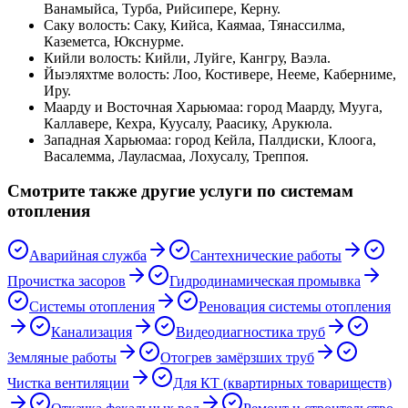
Ванамыйса, Турба, Рийсипере, Керну
.
Саку волость
:
Саку, Кийса, Каямаа, Тянассилма,
Каземетса, Юкснурме
.
Кийли волость
:
Кийли, Луйге, Кангру, Ваэла
.
Йыэляхтме волость
:
Лоо, Костивере, Нееме, Каберниме,
Иру
.
Маарду и Восточная Харьюмаа
:
город Маарду, Муугa,
Каллавере, Кехра, Куусалу, Раасику, Арукюла
.
Западная Харьюмаа
:
город Кейла, Палдиски, Клоога,
Васалемма, Лауласмаа, Лохусалу, Треппоя
.
Смотрите также другие услуги по системам
отопления
Аварийная служба
Сантехнические работы
Прочистка засоров
Гидродинамическая промывка
Системы отопления
Реновация системы отопления
Канализация
Видеодиагностика труб
Земляные работы
Отогрев замёрзших труб
Чистка вентиляции
Для КТ (квартирных товариществ)