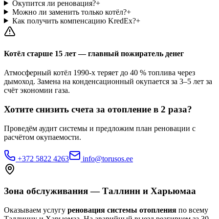
Окупится ли реновация?
+
Можно ли заменить только котёл?
+
Как получить компенсацию KredEx?
+
Котёл старше 15 лет — главный пожиратель денег
Атмосферный котёл 1990-х теряет до 40 % топлива через
дымоход. Замена на конденсационный окупается за 3–5 лет за
счёт экономии газа.
Хотите снизить счета за отопление в 2 раза?
Проведём аудит системы и предложим план реновации с
расчётом окупаемости.
+372 5822 4263
info@torusos.ee
Зона обслуживания — Таллинн и Харьюмаа
Оказываем услугу
реновация системы отопления
по всему
Таллинну и Харьюмаа. На аварийный выезд реагируем за 30–