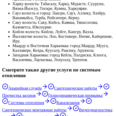
Харку волость
:
Табасалу, Харку, Мурасте, Суурупи,
Вяэна-Йыэсуу, Тискре, Кумна, Харкуярве
.
Сауэ волость и город
:
Лаагри, Сауэ, Аллику, Хюйру,
Ванамыйса, Турба, Рийсипере, Керну
.
Саку волость
:
Саку, Кийса, Каямаа, Тянассилма,
Каземетса, Юкснурме
.
Кийли волость
:
Кийли, Луйге, Кангру, Ваэла
.
Йыэляхтме волость
:
Лоо, Костивере, Нееме, Каберниме,
Иру
.
Маарду и Восточная Харьюмаа
:
город Маарду, Муугa,
Каллавере, Кехра, Куусалу, Раасику, Арукюла
.
Западная Харьюмаа
:
город Кейла, Палдиски, Клоога,
Васалемма, Лауласмаа, Лохусалу, Треппоя
.
Смотрите также другие услуги по системам
отопления
Аварийная служба
Сантехнические работы
Прочистка засоров
Гидродинамическая промывка
Системы отопления
Канализация
Сантехнические монтажные работы
Видеодиагностика