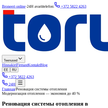
Broneeri online
·
24H avariitelefon
:
+372 5822 4263
Teenused
Hinnakiri
Firmast
Kontakt
Blog
EE
RU
+372 5822 4263
24H
Главная
/
Реновация системы отопления
Модернизация отопления — экономия до 40 %
Реновация системы отопления в