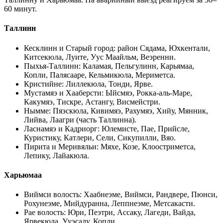
60 минут.
Таллинн
Кесклинн и Старый город
:
район Сядама, Юхкентали,
Китсекюла, Луите, Уус Маайльм, Веэренни
.
Пыхья-Таллинн
:
Каламая, Пельгулинн, Карьямаа,
Копли, Палясааре, Кельмикюла, Мериметса
.
Кристийне
:
Лиллекюла, Тонди, Ярве
.
Мустамяэ и Хааберсти
:
Ыйсмяэ, Рокка-аль-Маре,
Какумяэ, Тискре, Астангу, Висмейстри
.
Нымме
:
Пяэскюла, Кивимяэ, Рахумяэ, Хийу, Мянник,
Лийва, Лаагри (часть Таллинна)
.
Ласнамяэ и Кадриорг
:
Юлемисте, Пае, Прийсле,
Куристику, Катлери, Сели, Сикупилли, Вяо
.
Пирита и Меривяльи
:
Мяхе, Козе, Клоостриметса,
Лепику, Лайакюла
.
Харьюмаа
Виймси волость
:
Хаабнеэме, Виймси, Рандвере, Пюнси,
Рохунеэме, Мийдуранна, Леппнеэме, Метсакасти
.
Рае волость
:
Юри, Пеэтри, Ассаку, Лагеди, Вайда,
Ярвекюла, Ууэсалу, Копли
.