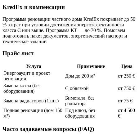
KredEx и компенсации
Программа реновации частного дома KredEx покрывает до 50
% затрат при условии достижения энергоэффективности
класса C или выше. Программа КТ — до 70 %. Помогаем
подготовить пакет документов, энергетический паспорт и
техническое задание.
Прайс-лист
Услуга
Примечание
Цена
Энергоаудит и проект
Дом до 200 м²
от 250 €
реновации
Замена котла (без
С обвязкой
от 750 €
оборудования)
Биметалл, без
Замена радиаторов (1 шт.)
от 75 €
радиатора
Полная реновация (дом 150
Под ключ, без
от 4 500
м²)
оборудования
€
Часто задаваемые вопросы (FAQ)