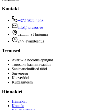
Kontakt
+372 5822 4263
info@torusos.ee
Tallinn ja Harjumaa
24/7 avariiteenus
Teenused
Avarii- ja hoolduslepingud
Torustike kaameravaatlus
Sanitaartehnilised tööd
Survepesu
Kaevetööd
​Küttesüsteem
Hinnakiri
Hinnakiri
Kontakt