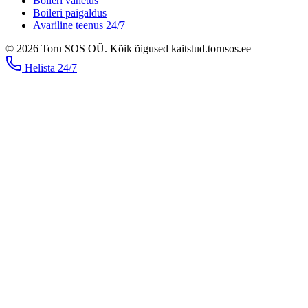
Boileri vahetus
Boileri paigaldus
Avariline teenus 24/7
©
2026
Toru SOS OÜ
.
Kõik õigused kaitstud.
torusos.ee
Helista
24/7