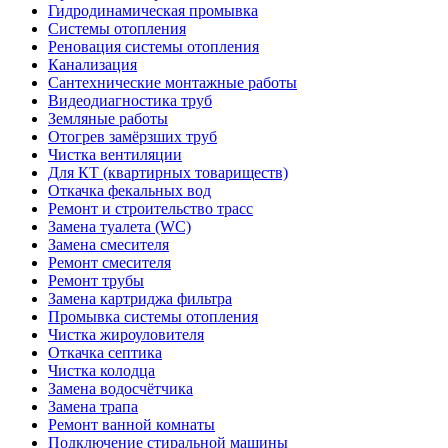
Гидродинамическая промывка
Системы отопления
Реновация системы отопления
Канализация
Сантехнические монтажные работы
Видеодиагностика труб
Земляные работы
Отогрев замёрзших труб
Чистка вентиляции
Для КТ (квартирных товариществ)
Откачка фекальных вод
Ремонт и строительство трасс
Замена туалета (WC)
Замена смесителя
Ремонт смесителя
Ремонт трубы
Замена картриджа фильтра
Промывка системы отопления
Чистка жироуловителя
Откачка септика
Чистка колодца
Замена водосчётчика
Замена трапа
Ремонт ванной комнаты
Подключение стиральной машины