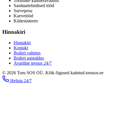
Torustike kaameravaatlus
Sanitaartehnilised tööd
Survepesu
Kaevetööd
​Küttesüsteem
Hinnakiri
Hinnakiri
Kontakt
Boileri vahetus
Boileri paigaldus
Avariline teenus 24/7
©
2026
Toru SOS OÜ
.
Kõik õigused kaitstud.
torusos.ee
Helista
24/7