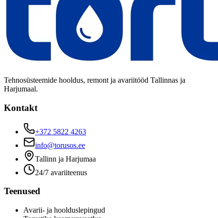
Tehnosüsteemide hooldus, remont ja avariitööd Tallinnas ja
Harjumaal.
Kontakt
+372 5822 4263
info@torusos.ee
Tallinn ja Harjumaa
24/7 avariiteenus
Teenused
Avarii- ja hoolduslepingud