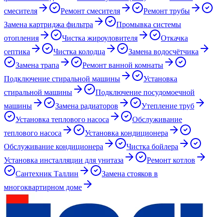
смесителя
Ремонт смесителя
Ремонт трубы
Замена картриджа фильтра
Промывка системы
отопления
Чистка жироуловителя
Откачка
септика
Чистка колодца
Замена водосчётчика
Замена трапа
Ремонт ванной комнаты
Подключение стиральной машины
Установка
стиральной машины
Подключение посудомоечной
машины
Замена радиаторов
Утепление труб
Установка теплового насоса
Обслуживание
теплового насоса
Установка кондиционера
Обслуживание кондиционера
Чистка бойлера
Установка инсталляции для унитаза
Ремонт котлов
Сантехник Таллин
Замена стояков в
многоквартирном доме