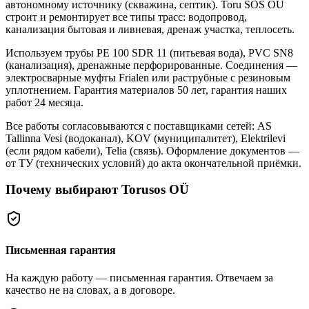
автономному источнику (скважина, септик). Toru SOS OÜ
строит и ремонтирует все типы трасс: водопровод,
канализация бытовая и ливневая, дренаж участка, теплосеть.
Используем трубы PE 100 SDR 11 (питьевая вода), PVC SN8
(канализация), дренажные перфорированные. Соединения —
электросварные муфты Frialen или раструбные с резиновым
уплотнением. Гарантия материалов 50 лет, гарантия наших
работ 24 месяца.
Все работы согласовываются с поставщиками сетей: AS
Tallinna Vesi (водоканал), KOV (муниципалитет), Elektrilevi
(если рядом кабели), Telia (связь). Оформление документов —
от ТУ (технических условий) до акта окончательной приёмки.
Почему выбирают Torusos OÜ
Письменная гарантия
На каждую работу — письменная гарантия. Отвечаем за
качество не на словах, а в договоре.