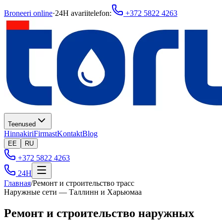
Broneeri online
·
24H avariitelefon
:
+372 5822 4263
Teenused
Hinnakiri
Firmast
Kontakt
Blog
EE
RU
+372 5822 4263
24H
Главная
/
Ремонт и строительство трасс
Наружные сети — Таллинн и Харьюмаа
Ремонт и строительство наружных