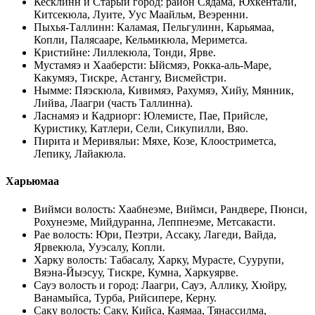
Кесклинн и Старый город
:
район Сядама, Юхкентали,
Китсекюла, Луите, Уус Маайльм, Веэренни
.
Пыхья-Таллинн
:
Каламая, Пельгулинн, Карьямаа,
Копли, Палясааре, Кельмикюла, Мериметса
.
Кристийне
:
Лиллекюла, Тонди, Ярве
.
Мустамяэ и Хааберсти
:
Ыйсмяэ, Рокка-аль-Маре,
Какумяэ, Тискре, Астангу, Висмейстри
.
Нымме
:
Пяэскюла, Кивимяэ, Рахумяэ, Хийу, Мянник,
Лийва, Лаагри (часть Таллинна)
.
Ласнамяэ и Кадриорг
:
Юлемисте, Пае, Прийсле,
Куристику, Катлери, Сели, Сикупилли, Вяо
.
Пирита и Меривяльи
:
Мяхе, Козе, Клоостриметса,
Лепику, Лайакюла
.
Харьюмаа
Виймси волость
:
Хаабнеэме, Виймси, Рандвере, Пюнси,
Рохунеэме, Мийдуранна, Леппнеэме, Метсакасти
.
Рае волость
:
Юри, Пеэтри, Ассаку, Лагеди, Вайда,
Ярвекюла, Ууэсалу, Копли
.
Харку волость
:
Табасалу, Харку, Мурасте, Суурупи,
Вяэна-Йыэсуу, Тискре, Кумна, Харкуярве
.
Сауэ волость и город
:
Лаагри, Сауэ, Аллику, Хюйру,
Ванамыйса, Турба, Рийсипере, Керну
.
Саку волость
:
Саку, Кийса, Каямаа, Тянассилма,