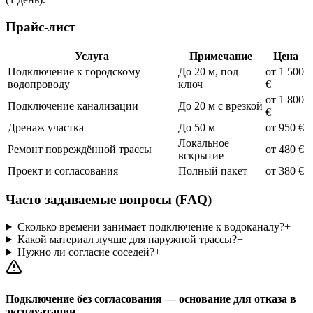
Прайс-лист
Услуга
Примечание
Цена
Подключение к городскому
До 20 м, под
от 1 500
водопроводу
ключ
€
от 1 800
Подключение канализации
До 20 м с врезкой
€
Дренаж участка
До 50 м
от 950 €
Локальное
Ремонт повреждённой трассы
от 480 €
вскрытие
Проект и согласования
Полный пакет
от 380 €
Часто задаваемые вопросы (FAQ)
Сколько времени занимает подключение к водоканалу?
+
Какой материал лучше для наружной трассы?
+
Нужно ли согласие соседей?
+
Подключение без согласования — основание для отказа в
эксплуатации