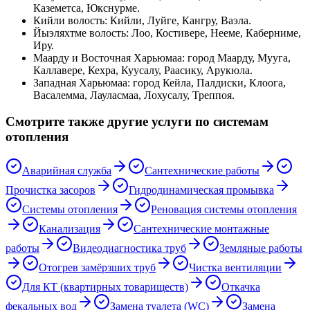
Каземетса, Юкснурме
.
Кийли волость
:
Кийли, Луйге, Кангру, Ваэла
.
Йыэляхтме волость
:
Лоо, Костивере, Нееме, Каберниме,
Иру
.
Маарду и Восточная Харьюмаа
:
город Маарду, Муугa,
Каллавере, Кехра, Куусалу, Раасику, Арукюла
.
Западная Харьюмаа
:
город Кейла, Палдиски, Клоога,
Васалемма, Лауласмаа, Лохусалу, Треппоя
.
Смотрите также другие услуги по системам
отопления
Аварийная служба
Сантехнические работы
Прочистка засоров
Гидродинамическая промывка
Системы отопления
Реновация системы отопления
Канализация
Сантехнические монтажные
работы
Видеодиагностика труб
Земляные работы
Отогрев замёрзших труб
Чистка вентиляции
Для КТ (квартирных товариществ)
Откачка
фекальных вод
Замена туалета (WC)
Замена