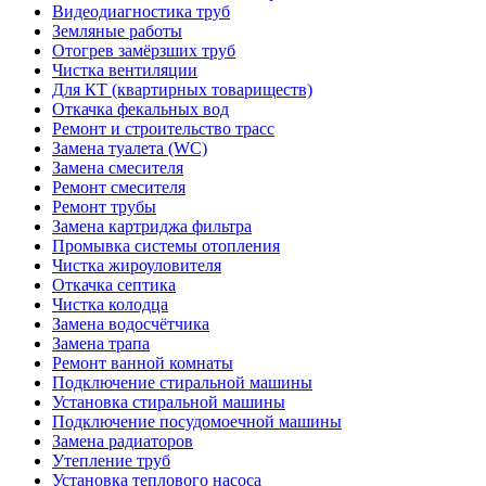
Видеодиагностика труб
Земляные работы
Отогрев замёрзших труб
Чистка вентиляции
Для КТ (квартирных товариществ)
Откачка фекальных вод
Ремонт и строительство трасс
Замена туалета (WC)
Замена смесителя
Ремонт смесителя
Ремонт трубы
Замена картриджа фильтра
Промывка системы отопления
Чистка жироуловителя
Откачка септика
Чистка колодца
Замена водосчётчика
Замена трапа
Ремонт ванной комнаты
Подключение стиральной машины
Установка стиральной машины
Подключение посудомоечной машины
Замена радиаторов
Утепление труб
Установка теплового насоса