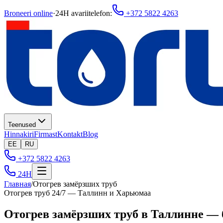
Broneeri online
·
24H avariitelefon
:
+372 5822 4263
Teenused
Hinnakiri
Firmast
Kontakt
Blog
EE
RU
+372 5822 4263
24H
Главная
/
Отогрев замёрзших труб
Отогрев труб 24/7 — Таллинн и Харьюмаа
Отогрев замёрзших труб в Таллинне — 