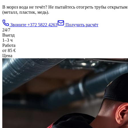
В мороз вода не течёт? Не пытайтесь отогреть трубы открыты
(металл, пластик, медь).
Звоните
+372 5822 4263
Получить расчёт
24/7
Выезд
1–3 ч
Работа
от 85 €
Цена